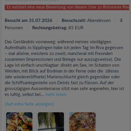
GESCHRIEBEN AM 04.08.2026
Es existiert eine neue Bewertung von diesem User zu Ristorante Riv
Besucht am 31.07.2026
Besuchszeit:
Abendessen
3
Personen
Rechnungsbetrag:
85 EUR
Das Geständnis vorneweg: während meines viertägigen
Aufenthalts in Sipplingen habe ich jeden Tag im Riva gegessen
– mal alleine, meistens zu zweit, manchmal mit Freunden
zusammen (Impressionen und Belege nur auszugsweise). Die
Lage ist einfach unschlagbar: direkt am See, im Schatten von
Weiden, mit Blick auf Bodman in der Ferne oder die (dieses
Jahr wiedereröffnete) Marienschlucht gleich gegenüber oder
die Schiffsanlegestelle von Deinis fast zu Füssen. Auf der
grosszügigen Aussenterrasse sitzt man sehr angenehm, hier ist
es luftig, selbst bei...
mehr lesen
[Auf extra Seite anzeigen]