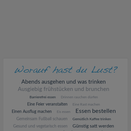
v
i
g
a
t
i
Abends ausgehen und was trinken
Ausgiebig frühstücken und brunchen
o
Barrierefrei essen
Drinnen rauchen dürfen
Eine Feier veranstalten
Eine Rast machen
n
Essen bestellen
Einen Ausflug machen
Eis essen
Gemeinsam Fußball schauen
Gemütlich Kaffee trinken
Günstig satt werden
Gesund und vegetarisch essen