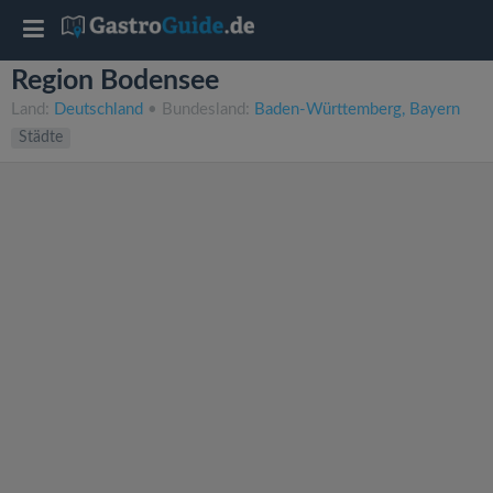
T
Region Bodensee
o
Land:
Deutschland
• Bundesland:
Baden-Württemberg
Bayern
Städte
g
g
l
e
n
a