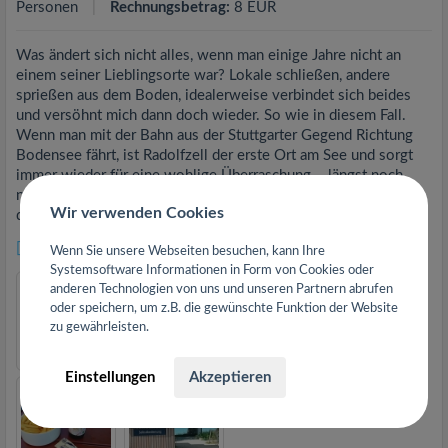
Personen
Rechnungsbetrag:
8 EUR
Was ändert sich nicht alles, wenn man einige Jahre nicht an
einem seiner Lieblingsorte war? Lokale schließen, andere
sprießen aus dem Boden, idealerweise verbindet sich beides
und versöhnt mich dann doch wieder. So wie in diesem Fall.
Wenn man mit der Bahn aus der Stuttgarter Gegend Richtung
Bodensee fährt, ist Radolfzell der erste Ort am See und sorgt
immer wieder für eine wohlige Überraschung – längst noch
nicht so überlaufen wie Konstanz oder Meersburg, aber mit
Wir verwenden Cookies
dem ganzen Flair der...
mehr lesen
[Auf extra Seite anzeigen]
Wenn Sie unsere Webseiten besuchen, kann Ihre
Systemsoftware Informationen in Form von Cookies oder
anderen Technologien von uns und unseren Partnern abrufen
oder speichern, um z.B. die gewünschte Funktion der Website
zu gewährleisten.
Einstellungen
Akzeptieren