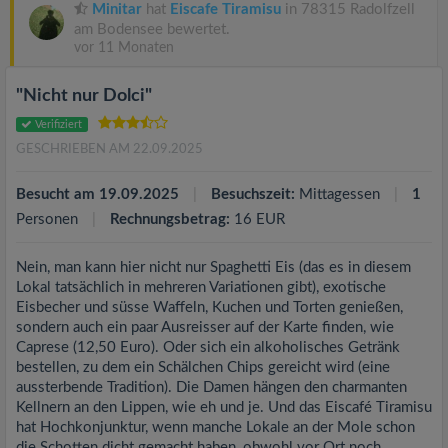
Minitar
hat
Eiscafe Tiramisu
in 78315 Radolfzell
am Bodensee bewertet.
vor 11 Monaten
"Nicht nur Dolci"
Verifiziert
GESCHRIEBEN AM 22.09.2025
Besucht am 19.09.2025
Besuchszeit:
Mittagessen
1
Personen
Rechnungsbetrag:
16 EUR
Nein, man kann hier nicht nur Spaghetti Eis (das es in diesem
Lokal tatsächlich in mehreren Variationen gibt), exotische
Eisbecher und süsse Waffeln, Kuchen und Torten genießen,
sondern auch ein paar Ausreisser auf der Karte finden, wie
Caprese (12,50 Euro). Oder sich ein alkoholisches Getränk
bestellen, zu dem ein Schälchen Chips gereicht wird (eine
aussterbende Tradition). Die Damen hängen den charmanten
Kellnern an den Lippen, wie eh und je. Und das Eiscafé Tiramisu
hat Hochkonjunktur, wenn manche Lokale an der Mole schon
die Schotten dicht gemacht haben, obwohl vor Ort noch