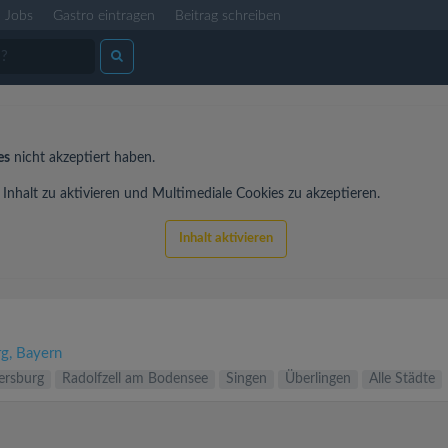
Jobs
Gastro eintragen
Beitrag schreiben
es
nicht akzeptiert haben.
nhalt zu aktivieren und Multimediale Cookies zu akzeptieren.
Inhalt aktivieren
rg
Bayern
rsburg
Radolfzell am Bodensee
Singen
Überlingen
Alle Städte