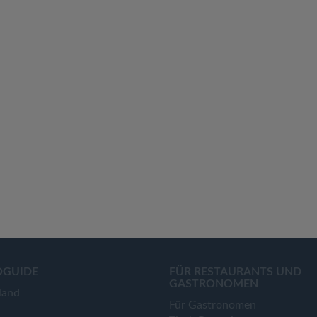
OGUIDE
FÜR RESTAURANTS UND
GASTRONOMEN
land
Für Gastronomen