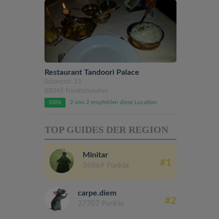
Restaurant Tandoori Palace
Schanzstr. 15
88045 Friedrichshafen
2 von 2 empfehlen diese Location
100%
TOP GUIDES DER REGION
Minitar
#1
36869 Punkte
carpe.diem
#2
27707 Punkte