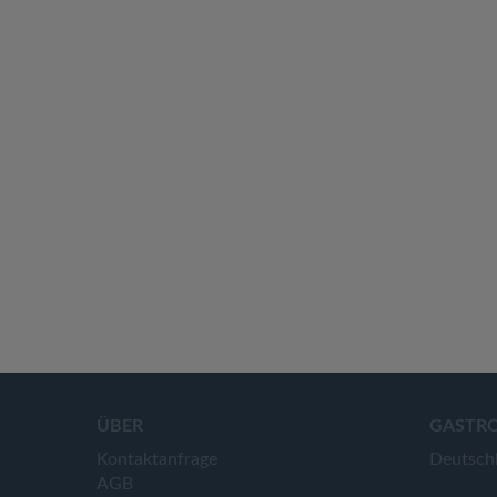
ÜBER
GASTR
Kontaktanfrage
Deutsch
AGB