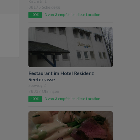
Kirchstr. 1
88175 Scheidegg
3 von 3 empfehlen diese Location
100%
Restaurant im Hotel Residenz
Seeterrasse
Seeweg 2
78337 Öhningen
3 von 3 empfehlen diese Location
100%