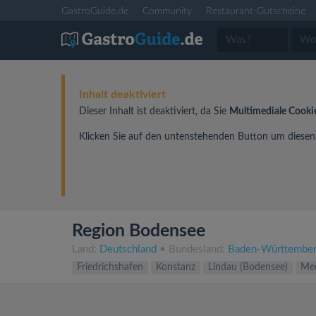
GastroGuide.de
Community
Restaurant-Gutscheine
Inhalt deaktiviert
Dieser Inhalt ist deaktiviert, da Sie
Multimediale Cooki
Klicken Sie auf den untenstehenden Button um diesen I
Region Bodensee
Land:
Deutschland
• Bundesland:
Baden-Württembe
Friedrichshafen
Konstanz
Lindau (Bodensee)
Mee