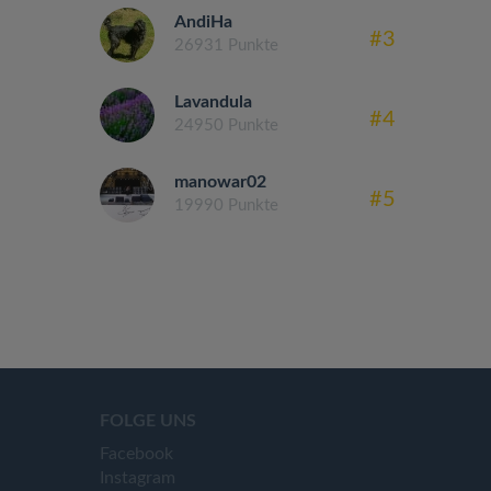
AndiHa
#3
26931 Punkte
Lavandula
#4
24950 Punkte
manowar02
#5
19990 Punkte
FOLGE UNS
Facebook
Instagram