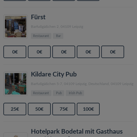
Fürst
Barfußgäßchen 2, 04109 Leipzig
Restaurant
Bar
0€
0€
0€
0€
0€
Kildare City Pub
Barfußgäßchen 5-7, 04109 Leipzig, Deutschland, 04109 Leipzig
Restaurant
Pub
Irish Pub
25€
50€
75€
100€
Hotelpark Bodetal mit Gasthaus