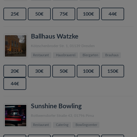
25€
50€
75€
100€
44€
Ballhaus Watzke
Kötzschenbroder Str. 1, 01139 Dresden
Restaurant
Hausbrauerei
Biergarten
Brauhaus
20€
30€
50€
100€
150€
44€
Sunshine Bowling
Rottwerndorfer Straße 43, 01796 Pirna
Restaurant
Catering
Bowlingcenter