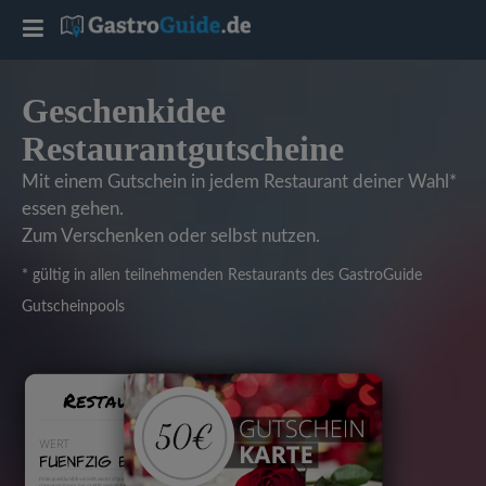
T
o
Geschenkidee
Restaurantgutscheine
g
Mit einem Gutschein in jedem Restaurant deiner Wahl*
g
essen gehen.
Zum Verschenken oder selbst nutzen.
l
* gültig in allen teilnehmenden Restaurants des GastroGuide
Gutscheinpools
e
n
a