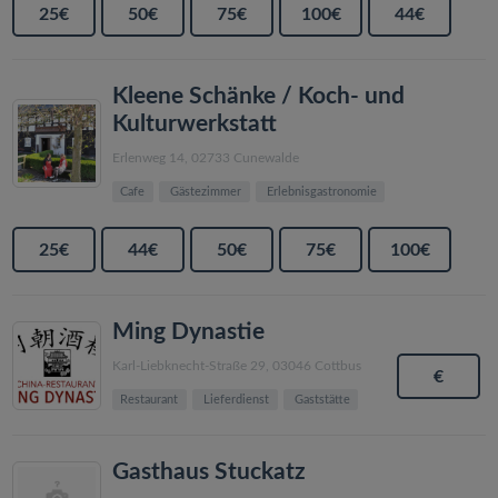
25€
50€
75€
100€
44€
Kleene Schänke / Koch- und
Kulturwerkstatt
Erlenweg 14, 02733 Cunewalde
Cafe
Gästezimmer
Erlebnisgastronomie
25€
44€
50€
75€
100€
Ming Dynastie
Karl-Liebknecht-Straße 29, 03046 Cottbus
€
Restaurant
Lieferdienst
Gaststätte
Gasthaus Stuckatz