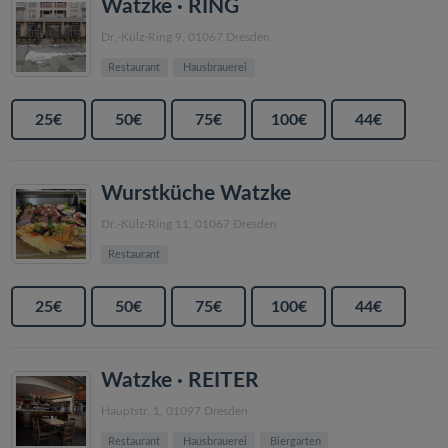
Watzke · RING
Dr.-Külz-Ring 9, 01067 Dresden
Restaurant
Hausbrauerei
25€
50€
75€
100€
44€
Wurstküche Watzke
Dr.-Külz-Ring 11, 01067 Dresden
Restaurant
25€
50€
75€
100€
44€
Watzke · REITER
Hauptstr. 1, 01097 Dresden
Restaurant
Hausbrauerei
Biergarten