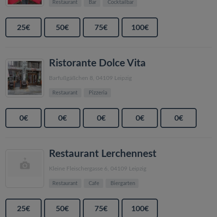
Restaurant
Bar
Cocktailbar
25€
50€
75€
100€
Ristorante Dolce Vita
Barfußgäßchen 8, 04109 Leipzig
Restaurant
Pizzeria
0€
0€
0€
0€
0€
Restaurant Lerchennest
Kleine Fleischergasse 6, 04109 Leipzig
Restaurant
Cafe
Biergarten
25€
50€
75€
100€