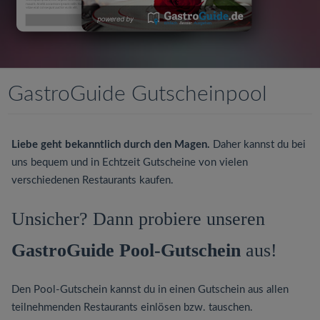
v
i
g
GastroGuide Gutscheinpool
a
Liebe geht bekanntlich durch den Magen.
Daher kannst du bei
t
uns bequem und in Echtzeit Gutscheine von vielen
verschiedenen Restaurants kaufen.
i
Unsicher? Dann probiere unseren
o
GastroGuide Pool-Gutschein
aus!
n
Den Pool-Gutschein kannst du in einen Gutschein aus allen
teilnehmenden Restaurants einlösen bzw. tauschen.