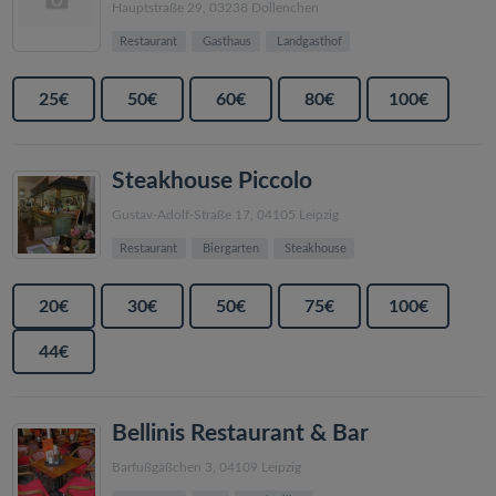
Hauptstraße 29, 03238 Dollenchen
Restaurant
Gasthaus
Landgasthof
25€
50€
60€
80€
100€
Steakhouse Piccolo
Gustav-Adolf-Straße 17, 04105 Leipzig
Restaurant
Biergarten
Steakhouse
20€
30€
50€
75€
100€
44€
Bellinis Restaurant & Bar
Barfußgäßchen 3, 04109 Leipzig