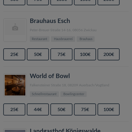
Brauhaus Esch
Peter-Breuer-Straße 14-16, 08056 Zwickau
Restaurant
Hausbrauerei
Brauhaus
25€
50€
75€
100€
200€
World of Bowl
Falkensteiner Straße 18, 08209 Auerbach/Vogtland
Schnellrestaurant
Bowlingcenter
25€
44€
50€
75€
100€
Landgasthof Königswalde