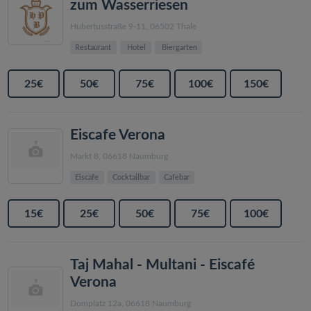
zum Wasserriesen
Hubertusstraße 9-11, 06502 Thale
Restaurant
Hotel
Biergarten
25€
50€
75€
100€
150€
Eiscafe Verona
Markt 8, 06618 Naumburg
Eiscafe
Cocktailbar
Cafebar
15€
25€
50€
75€
100€
Taj Mahal - Multani - Eiscafé
Verona
Domplatz 12a, 06618 Naumburg