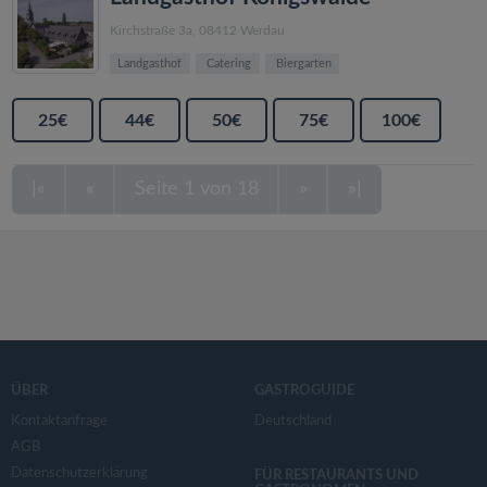
Kirchstraße 3a, 08412 Werdau
Landgasthof
Catering
Biergarten
25€
44€
50€
75€
100€
|«
«
Seite 1 von 18
»
»|
ÜBER
GASTROGUIDE
Kontaktanfrage
Deutschland
AGB
Datenschutzerklärung
FÜR RESTAURANTS UND