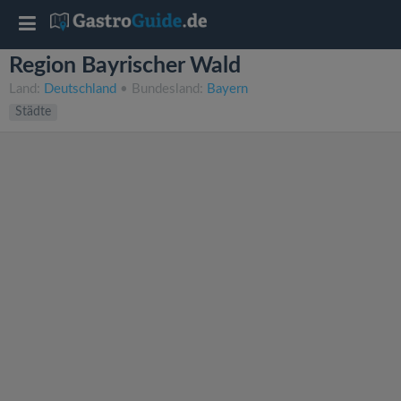
T
Region Bayrischer Wald
o
Land:
Deutschland
• Bundesland:
Bayern
Städte
g
g
l
e
n
a