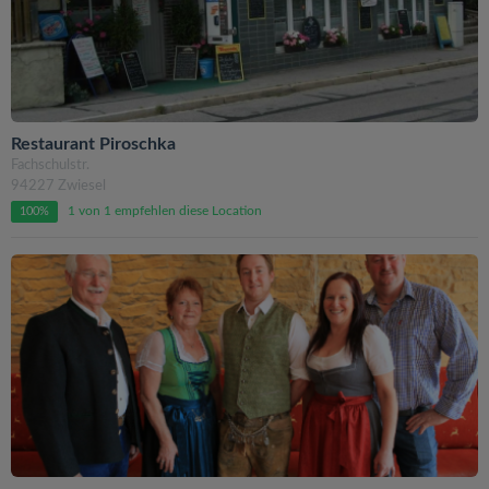
Restaurant Piroschka
Fachschulstr.
94227 Zwiesel
1 von 1 empfehlen diese Location
100%