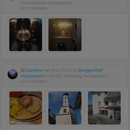
Drachselsried hochgeladen.
vor 6 Monaten
Sarafina
hat neue Fotos zu
Burggasthof
Hauptmann
in 94262 Kollnburg hochgeladen.
vor 6 Monaten