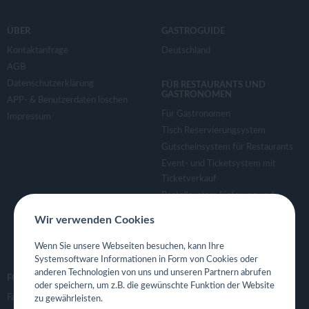
ÜBER
GASTROGUIDE
Kontaktanfrage
Deutschland
AGB
Datenschutzerklärung
FÜR RESTAURANTS UND
GASTRONOMEN
APP- & Benutzerdaten löschen
Für Gastronomen
Impressum
Tisch Reservierungsystem
Gutscheinsystem für Restaurants
Event- und Ticketsystem mit
Ticketverkauf
Bestellsystem Lieferung und
TakeAway
Wir verwenden Cookies
Webseiten für Restaurant
Eigene App für Restaurant
Wenn Sie unsere Webseiten besuchen, kann Ihre
Systemsoftware Informationen in Form von Cookies oder
anderen Technologien von uns und unseren Partnern abrufen
FOLGE UNS
oder speichern, um z.B. die gewünschte Funktion der Website
Facebook
zu gewährleisten.