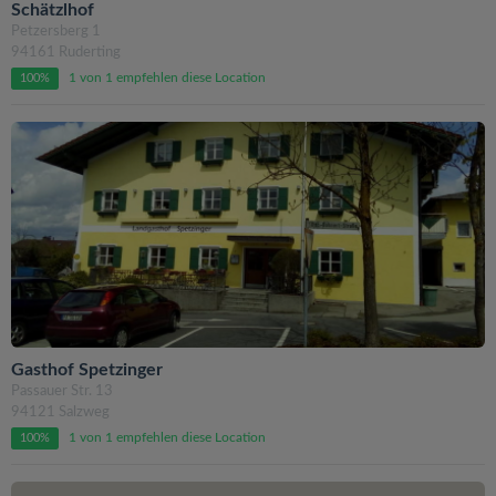
Schätzlhof
Petzersberg 1
94161 Ruderting
1 von 1 empfehlen diese Location
100%
Gasthof Spetzinger
Passauer Str. 13
94121 Salzweg
1 von 1 empfehlen diese Location
100%