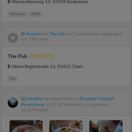
Miesleuthenweg 10
, 94249
Bodenmais
Restaurant
Hotel
Jenome
hat
The Pub
auf GastroGuide eingetragen
vor 7 Monaten
The Pub
Obere Regenstraße 16
, 93413
Cham
Pub
Sarafina
hat neue Fotos zu
Brauerei Gasthof
Kreutzberg
in 94234 Viechtach hochgeladen.
vor 8 Monaten