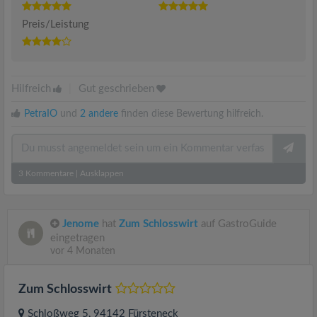
Preis/Leistung
Hilfreich
|
Gut geschrieben
PetraIO
und
2 andere
finden diese Bewertung hilfreich.
3
Kommentare
|
Ausklappen
Jenome
hat
Zum Schlosswirt
auf GastroGuide
eingetragen
vor 4 Monaten
Zum Schlosswirt
Schloßweg 5
, 94142
Fürsteneck