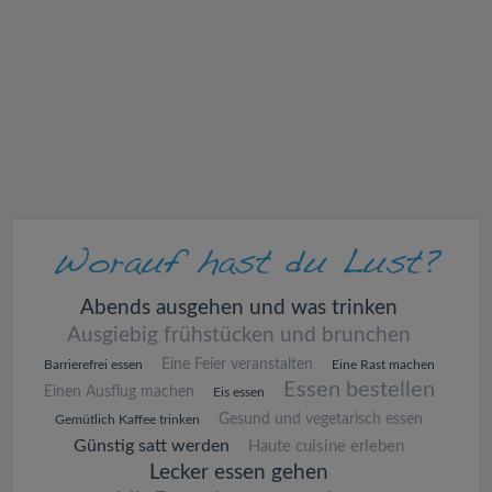
v
i
g
a
t
i
Abends ausgehen und was trinken
Ausgiebig frühstücken und brunchen
o
Eine Feier veranstalten
Barrierefrei essen
Eine Rast machen
Essen bestellen
Einen Ausflug machen
Eis essen
n
Gesund und vegetarisch essen
Gemütlich Kaffee trinken
Günstig satt werden
Haute cuisine erleben
Lecker essen gehen