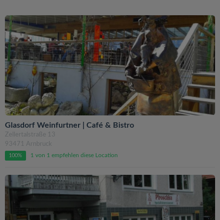
Glasdorf Weinfurtner | Café & Bistro
Zellertalstraße 13
93471 Arnbruck
1 von 1 empfehlen diese Location
100%