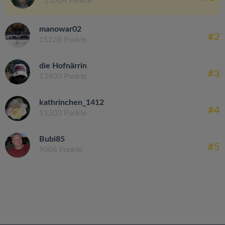
21004 Punkte
manowar02
#2
15228 Punkte
die Hofnärrin
#3
13400 Punkte
kathrinchen_1412
#4
13200 Punkte
Bubi85
#5
9008 Punkte