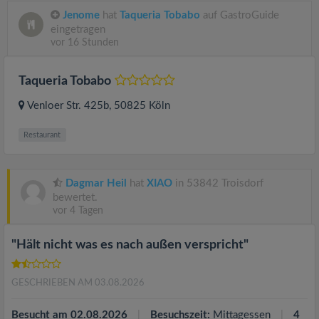
Jenome
hat
Taqueria Tobabo
auf GastroGuide
eingetragen
vor 16 Stunden
Taqueria Tobabo
Venloer Str. 425b
, 50825
Köln
Restaurant
Dagmar Heil
hat
XIAO
in 53842 Troisdorf
bewertet.
vor 4 Tagen
"Hält nicht was es nach außen verspricht"
GESCHRIEBEN AM 03.08.2026
Besucht am 02.08.2026
Besuchszeit:
Mittagessen
4