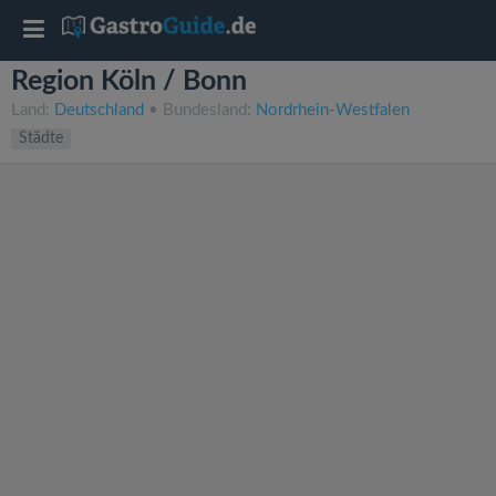
T
Region Köln / Bonn
o
Land:
Deutschland
• Bundesland:
Nordrhein-Westfalen
Städte
g
g
l
e
n
a