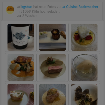
kgsbus
hat neue Fotos zu
La Cuisine Rademacher
in 51069 Köln hochgeladen.
vor 2 Wochen