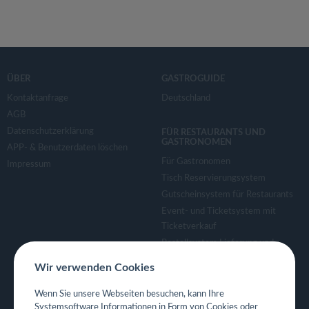
ÜBER
GASTROGUIDE
Kontaktanfrage
Deutschland
AGB
Datenschutzerklärung
FÜR RESTAURANTS UND
GASTRONOMEN
APP- & Benutzerdaten löschen
Für Gastronomen
Impressum
Tisch Reservierungsystem
Gutscheinsystem für Restaurants
Event- und Ticketsystem mit
Ticketverkauf
Bestellsystem Lieferung und
TakeAway
Wir verwenden Cookies
Webseiten für Restaurant
Eigene App für Restaurant
Wenn Sie unsere Webseiten besuchen, kann Ihre
Systemsoftware Informationen in Form von Cookies oder