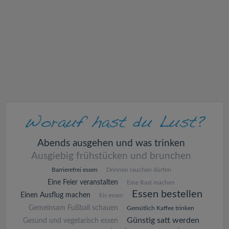
v
i
g
a
t
i
Abends ausgehen und was trinken
Ausgiebig frühstücken und brunchen
o
Barrierefrei essen
Drinnen rauchen dürfen
Eine Feier veranstalten
Eine Rast machen
n
Essen bestellen
Einen Ausflug machen
Eis essen
Gemeinsam Fußball schauen
Gemütlich Kaffee trinken
Günstig satt werden
Gesund und vegetarisch essen