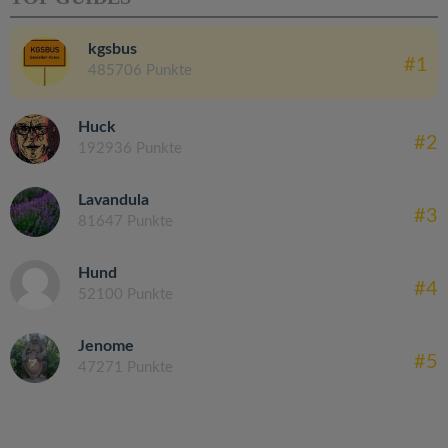
kgsbus
#1
485706 Punkte
Huck
#2
192936 Punkte
Lavandula
#3
81647 Punkte
Hund
#4
52100 Punkte
Jenome
#5
47271 Punkte