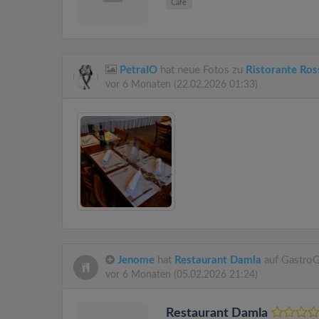
Cafe
PetraIO
hat neue Fotos zu
Ristorante Ros
vor 6 Monaten
(22.02.2026 01:33)
Jenome
hat
Restaurant Damla
auf GastroG
vor 6 Monaten
(05.02.2026 21:24)
Restaurant Damla