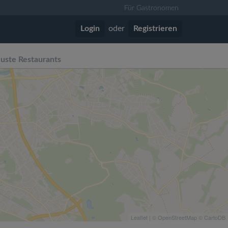
Für Gastronomen
Login
oder
Registrieren
uste Restaurants
Leaflet
| ©
OpenStreetMap
©
CartoDB