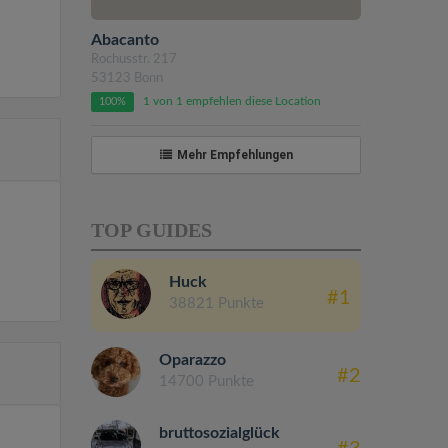
Abacanto
Rochusstr. 217
53123 Bonn
1 von 1 empfehlen diese Location
100%
Mehr Empfehlungen
TOP GUIDES
Huck
#1
38821 Punkte
Oparazzo
#2
14700 Punkte
bruttosozialglück