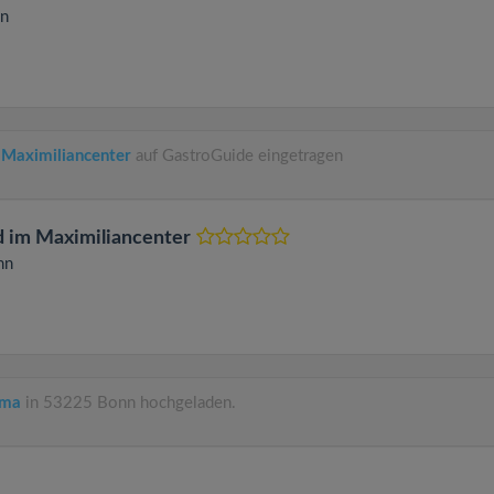
n
 Maximiliancenter
auf GastroGuide eingetragen
d im Maximiliancenter
nn
oma
in 53225 Bonn hochgeladen.