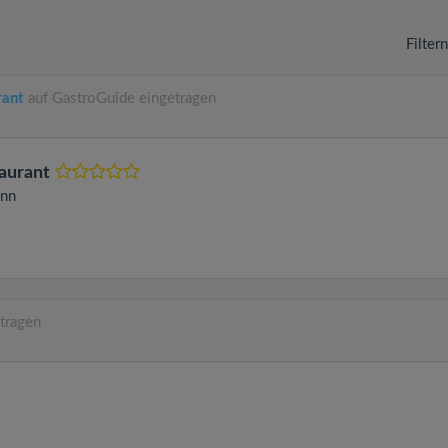
Filter
rant
auf GastroGuide eingetragen
taurant
nn
tragen