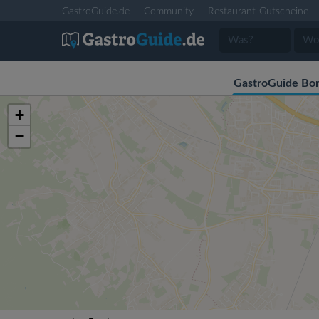
GastroGuide.de
Community
Restaurant-Gutscheine
GastroGuide Bo
+
−