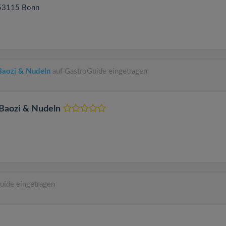
 53115
Bonn
Baozi & Nudeln
auf GastroGuide eingetragen
 Baozi & Nudeln
uide eingetragen