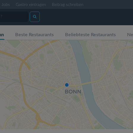
Jobs
Gastro eintragen
Beitrag schreiben
nn
Beste Restaurants
Beliebteste Restaurants
Ne