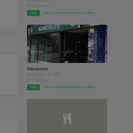
Brüdergasse 14
53111 Bonn
1 von 1 empfehlen diese Location
100%
Namenlos
Bornheimer Str. 20
53111 Bonn
1 von 1 empfehlen diese Location
100%