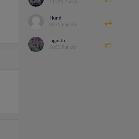
#3
11725 Punkte
Hund
#4
9875 Punkte
lagusto
#5
6650 Punkte