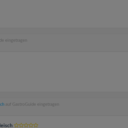
de eingetragen
sch
auf GastroGuide eingetragen
leisch