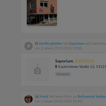
DerBorgfelder
hat
Saporium
auf GastroGu
vor 2 Jahren
(29.01.2025 19:42)
Saporium
Euskirchener Straße 12
, 5312
Restaurant
Huck
hat neue Fotos zu
Bollywood Indian
vor 2 Jahren
(22.01.2025 21:45)