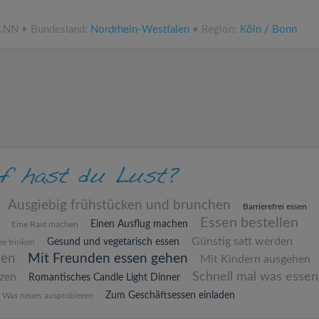
ü.NN • Bundesland:
Nordrhein-Westfalen
• Region:
Köln / Bonn
Ausgiebig frühstücken und brunchen
Barrierefrei essen
Essen bestellen
Einen Ausflug machen
Eine Rast machen
Günstig satt werden
Gesund und vegetarisch essen
e trinken
hen
Mit Freunden essen gehen
Mit Kindern ausgehen
Schnell mal was essen
zen
Romantisches Candle Light Dinner
Zum Geschäftsessen einladen
Was neues ausprobieren