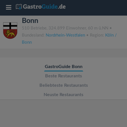
T
Bonn
o
510 Betriebe, 324.899 Einwohner, 60 m ü.NN •
Bundesland:
Nordrhein-Westfalen
• Region:
Köln /
g
Bonn
g
GastroGuide Bonn
l
Beste Restaurants
e
Beliebteste Restaurants
Neuste Restaurants
n
a