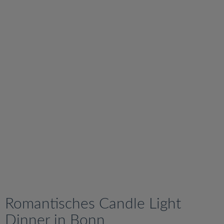
v
i
g
a
t
i
o
n
Romantisches Candle Light
Dinner in Bonn