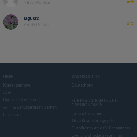
#4
9875 Punkte
lagusto
#5
6650 Punkte
ÜBER
GASTROGUIDE
Kontaktanfrage
Deutschland
AGB
Datenschutzerklärung
FÜR RESTAURANTS UND
GASTRONOMEN
APP- & Benutzerdaten löschen
Für Gastronomen
Impressum
Tisch Reservierungsystem
Gutscheinsystem für Restaurants
Event- und Ticketsystem mit