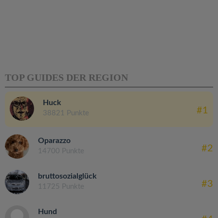
TOP GUIDES DER REGION
Huck
#1
38821 Punkte
Oparazzo
#2
14700 Punkte
bruttosozialglück
#3
11725 Punkte
Hund