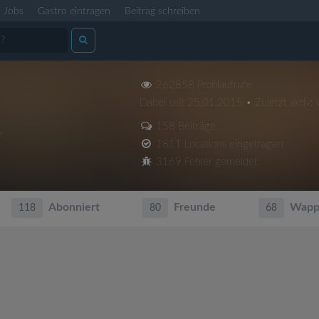
Jobs
Gastro eintragen
Beitrag schreiben
262858 Profilaufrufe
Dabei seit 25.01.2015 • Zuletzt aktiv:
158 Beiträge
e
1811 Locations eingetragen
3169 Fehler gemeldet
Abonniert
Freunde
Wapp
118
80
68