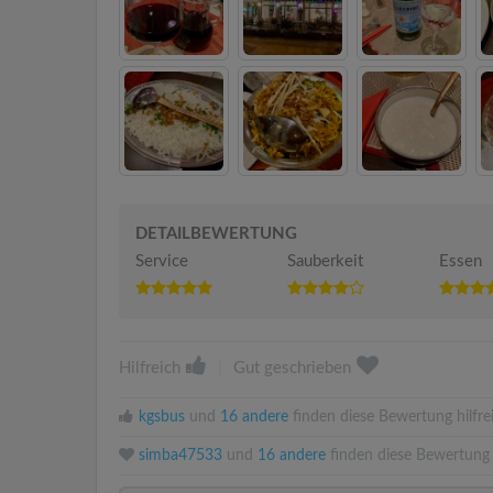
DETAILBEWERTUNG
Service
Sauberkeit
Essen
Hilfreich
|
Gut geschrieben
kgsbus
und
16 andere
finden diese Bewertung hilfre
simba47533
und
16 andere
finden diese Bewertung 