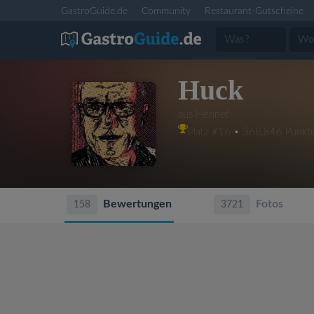
GastroGuide.de
Community
Restaurant-Gutscheine
Huck
aus Hennef
Platz #16 • 368,846 Punkt
Bewertungen
Fotos
158
3721