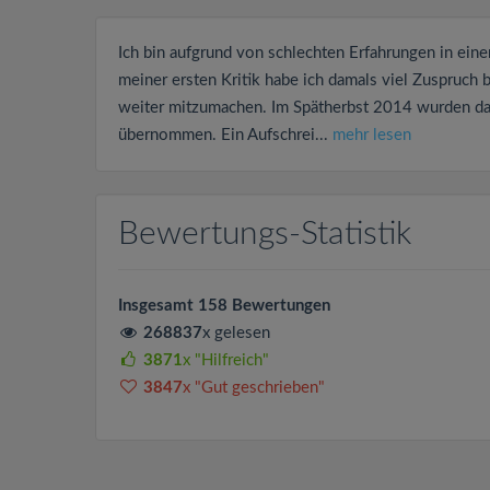
Ich bin aufgrund von schlechten Erfahrungen in eine
meiner ersten Kritik habe ich damals viel Zuspruch
weiter mitzumachen. Im Spätherbst 2014 wurden dann
übernommen. Ein Aufschrei...
mehr lesen
Bewertungs-Statistik
Insgesamt 158 Bewertungen
268837
x gelesen
3871
x "Hilfreich"
3847
x "Gut geschrieben"