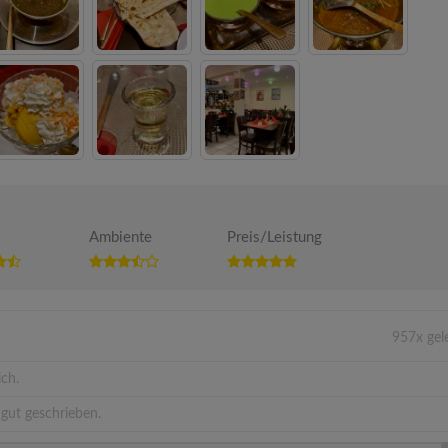
Ambiente
Preis/Leistung
957x gel
ich.
gut geschrieben.