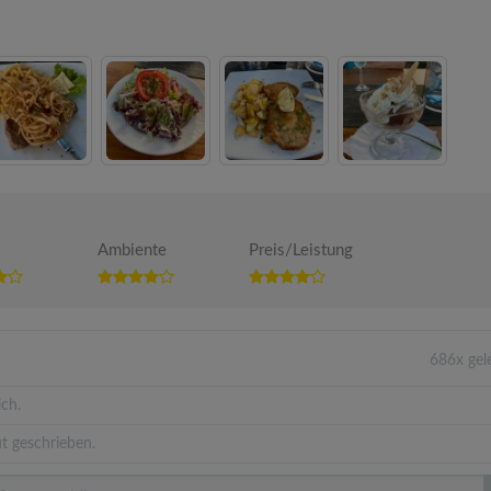
Ambiente
Preis/Leistung
686x gel
ich.
t geschrieben.