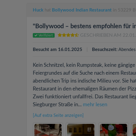
Huck
hat
Bollywood Indian Restaurant
in 53229 B
"Bollywood – bestens empfohlen für i
GESCHRIEBEN AM 22.01
Verifiziert
Besucht am 16.01.2025
Besuchszeit:
Abendes
Kein Schnitzel, kein Rumpsteak, keine gängige d
Feiergrundes auf die Suche nach einem Restaur
abendlichen Trip ins indische Milieu vor. Sie 
Restaurant in den ehemaligen Räumen der Pizzer
Zwei funktioniert unfallfrei. Das Restaurant l
Siegburger Straße in...
mehr lesen
[Auf extra Seite anzeigen]