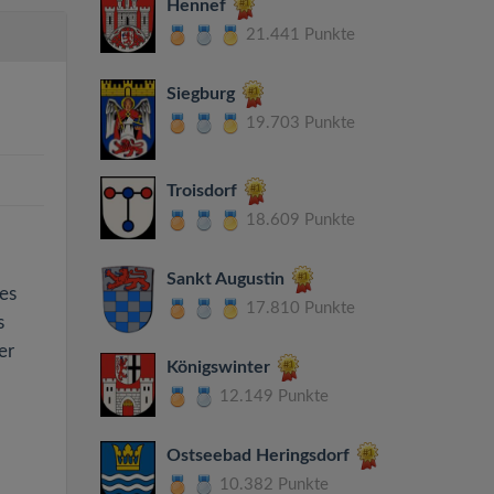
Hennef
21.441 Punkte
Siegburg
19.703 Punkte
Troisdorf
18.609 Punkte
Sankt Augustin
hes
17.810 Punkte
s
er
Königswinter
12.149 Punkte
Ostseebad Heringsdorf
10.382 Punkte