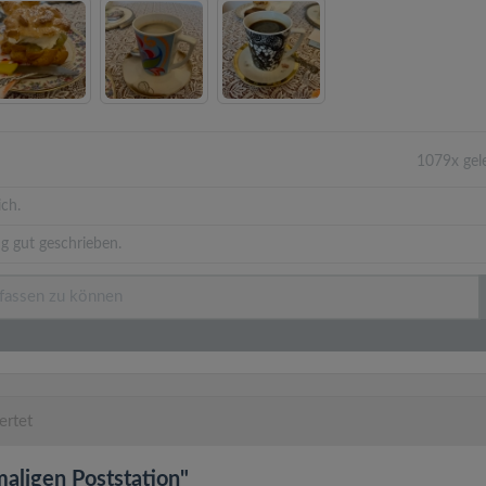
1079x gel
ich.
g gut geschrieben.
rtet
maligen Poststation"