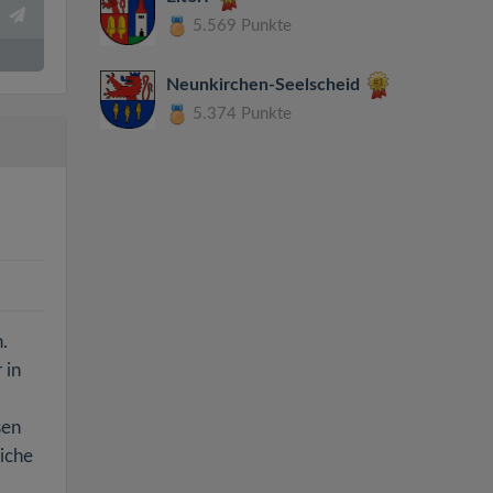
5.569 Punkte
Neunkirchen-Seelscheid
5.374 Punkte
.
 in
sen
iche