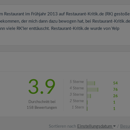
m Restaurant im Frühjahr 2013 auf Restaurant-Kritik.de (RK) gestoße
 bekommen, der mich dann dazu bewogen hat, bei Restaurant-Kritik.d
 viele RK'ler enttäuscht. Restaurant-Kritik.de wurde von Yelp
3.9
5
Sterne
54
4
Sterne
76
3
Sterne
26
2
Sterne
Durchschnitt bei
1
1
Stern
158 Bewertungen
1
Sortieren nach
Einstellungsdatum
/
Besu