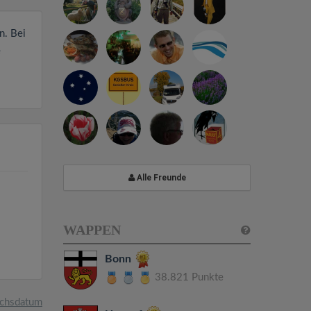
n. Bei
e
Alle Freunde
WAPPEN
Bonn
38.821 Punkte
chsdatum