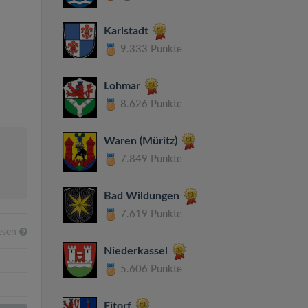
Karlstadt
9.333 Punkte
Lohmar
8.626 Punkte
Waren (Müritz)
7.849 Punkte
Bad Wildungen
7.619 Punkte
esen
Niederkassel
5.606 Punkte
Eitorf