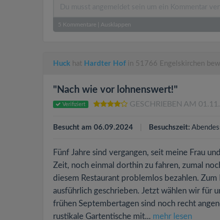
5
Kommentare
|
Ausklappen
Huck
hat
Hardter Hof
in 51766 Engelskirchen bew
"Nach wie vor lohnenswert!"
GESCHRIEBEN AM 01.11
Verifiziert
Besucht am 06.09.2024
Besuchszeit:
Abendes
Fünf Jahre sind vergangen, seit meine Frau un
Zeit, noch einmal dorthin zu fahren, zumal no
diesem Restaurant problemlos bezahlen. Zum F
ausführlich geschrieben. Jetzt wählen wir für
frühen Septembertagen sind noch recht angene
rustikale Gartentische mit...
mehr lesen