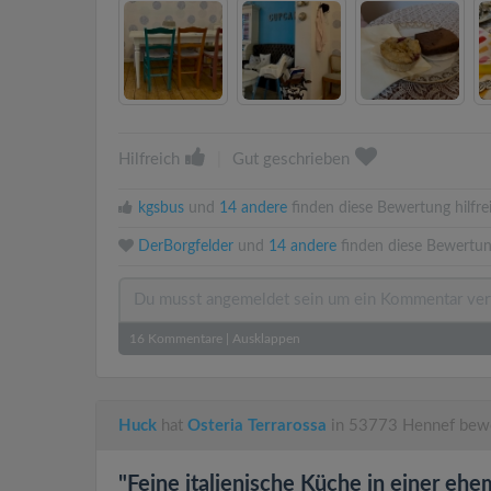
Hilfreich
|
Gut geschrieben
kgsbus
und
14 andere
finden diese Bewertung hilfre
DerBorgfelder
und
14 andere
finden diese Bewertun
16
Kommentare
|
Ausklappen
Huck
hat
Osteria Terrarossa
in 53773 Hennef bewe
"Feine italienische Küche in einer ehe