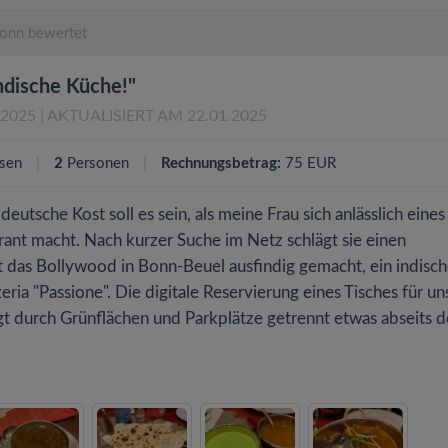
onn bewertet
ndische Küche!"
.2025
| AKTUALISIERT AM 22.01.2025
sen
2
Personen
Rechnungsbetrag:
75 EUR
eutsche Kost soll es sein, als meine Frau sich anlässlich eines
ant macht. Nach kurzer Suche im Netz schlägt sie einen
hat das Bollywood in Bonn-Beuel ausfindig gemacht, ein indisc
ia "Passione". Die digitale Reservierung eines Tisches für un
iegt durch Grünflächen und Parkplätze getrennt etwas abseits d