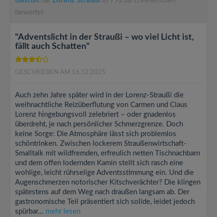
Gaston
hat
Lorenz Straußi
in 79238 Ehrenkirchen
bewertet
"Adventslicht in der Straußi – wo viel Licht ist,
fällt auch Schatten"
GESCHRIEBEN AM 16.12.2025
Auch zehn Jahre später wird in der Lorenz-Straußi die
weihnachtliche Reizüberflutung von Carmen und Claus
Lorenz hingebungsvoll zelebriert – oder gnadenlos
überdreht, je nach persönlicher Schmerzgrenze. Doch
keine Sorge: Die Atmosphäre lässt sich problemlos
schöntrinken. Zwischen lockerem Straußenwirtschaft-
Smalltalk mit wildfremden, erfreulich netten Tischnachbarn
und dem offen lodernden Kamin stellt sich rasch eine
wohlige, leicht rührselige Adventsstimmung ein. Und die
Augenschmerzen notorischer Kitschverächter? Die klingen
spätestens auf dem Weg nach draußen langsam ab. Der
gastronomische Teil präsentiert sich solide, leidet jedoch
spürbar...
mehr lesen