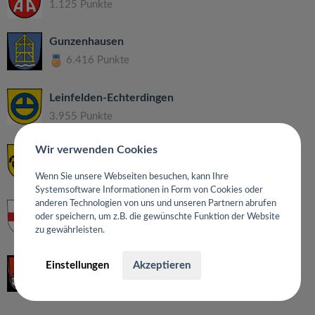
1.125 Punkte
Gunzenhausen
6.416 Punkte
Leinfelden-Echterdingen
3.955 Punkte
Wir verwenden Cookies
Stuttgart
2.696 Punkte
Wenn Sie unsere Webseiten besuchen, kann Ihre
Systemsoftware Informationen in Form von Cookies oder
anderen Technologien von uns und unseren Partnern abrufen
Freiburg im Breisgau
oder speichern, um z.B. die gewünschte Funktion der Website
1.345 Punkte
zu gewährleisten.
Spalt
Einstellungen
Akzeptieren
1.050 Punkte