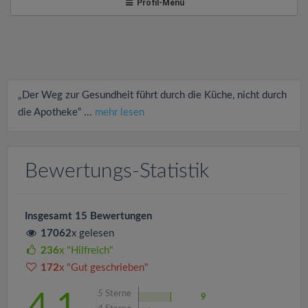
v
Profil-Menü
i
g
„Der Weg zur Gesundheit führt durch die Küche, nicht durch
a
die Apotheke“ ...
mehr lesen
t
Bewertungs-Statistik
i
Insgesamt 15 Bewertungen
o
17062
x gelesen
236
x "Hilfreich"
n
172
x "Gut geschrieben"
5
Sterne
4.1
9