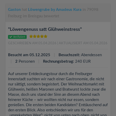
Gaston
hat
Löwengrube by Amadeus Kura
in 79098
Freiburg im Breisgau bewertet
"Löwengenuss satt Glühweinstress"
Verifiziert
GESCHRIEBEN AM 05.04.2026
| AKTUALISIERT AM 05.04.2026
Besucht am 05.12.2025
Besuchszeit:
Abendessen
2
Personen
Rechnungsbetrag:
240 EUR
Auf unserer Entdeckungstour durch die Freiburger
Innenstadt suchten wir nach einer Gastronomie, die nicht
nur sättigt, sondern begeistert. Der Weihnachtsmarkt mit
Glühwein, heißen Maronen und Bratwurst lockte zwar die
Masse, doch uns stand der Sinn an diesem Abend nach
feinerer Küche – wir wollten nicht nur essen, sondern
genießen. Die ersten beiden Kandidaten? Enttäuschend auf
den ersten Blick. Also entschieden wir uns für den
„umgekehrten Weg“: nicht von unten nach oben, nicht von