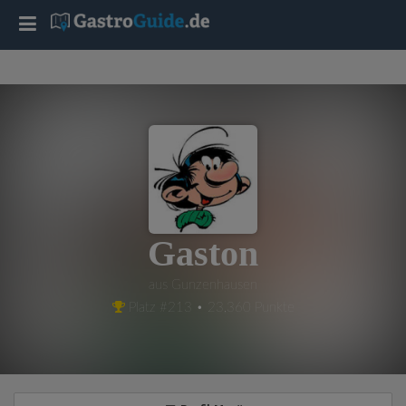
T
o
g
g
l
Gaston
e
aus Gunzenhausen
Platz #213 • 23,360 Punkte
n
a