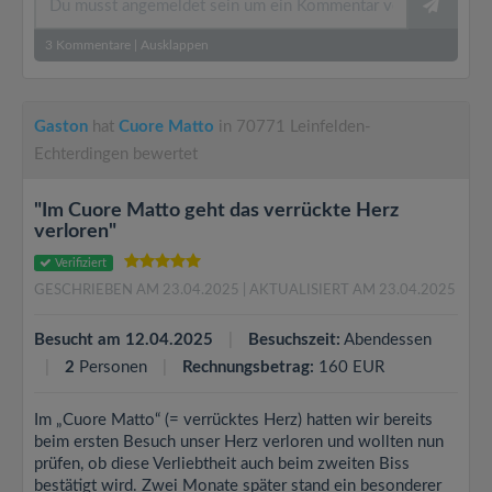
3
Kommentare
|
Ausklappen
Gaston
hat
Cuore Matto
in 70771 Leinfelden-
Echterdingen bewertet
"Im Cuore Matto geht das verrückte Herz
verloren"
Verifiziert
GESCHRIEBEN AM 23.04.2025
| AKTUALISIERT AM 23.04.2025
Besucht am 12.04.2025
Besuchszeit:
Abendessen
2
Personen
Rechnungsbetrag:
160 EUR
Im „Cuore Matto“ (= verrücktes Herz) hatten wir bereits
beim ersten Besuch unser Herz verloren und wollten nun
prüfen, ob diese Verliebtheit auch beim zweiten Biss
bestätigt wird. Zwei Monate später stand ein besonderer