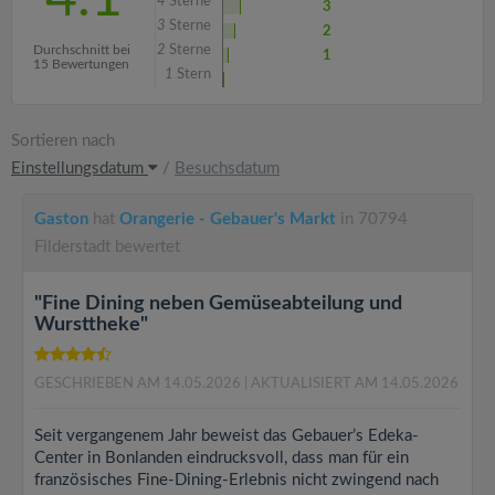
4
Sterne
3
3
Sterne
2
Durchschnitt bei
2
Sterne
1
15 Bewertungen
1
Stern
Sortieren nach
Einstellungsdatum
/
Besuchsdatum
Gaston
hat
Orangerie - Gebauer's Markt
in 70794
Filderstadt bewertet
"Fine Dining neben Gemüseabteilung und
Wursttheke"
GESCHRIEBEN AM 14.05.2026
| AKTUALISIERT AM 14.05.2026
Seit vergangenem Jahr beweist das Gebauer’s Edeka-
Center in Bonlanden eindrucksvoll, dass man für ein
französisches Fine-Dining-Erlebnis nicht zwingend nach