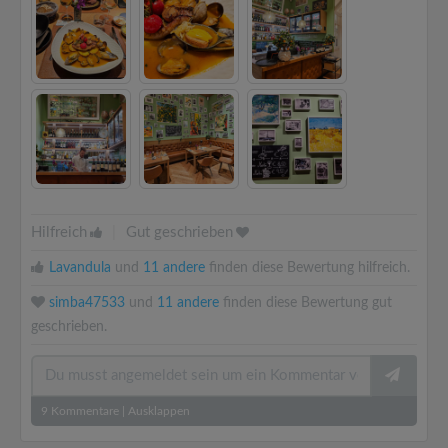
Hilfreich
|
Gut geschrieben
Lavandula
und
11 andere
finden diese Bewertung hilfreich.
simba47533
und
11 andere
finden diese Bewertung gut
geschrieben.
9
Kommentare
|
Ausklappen