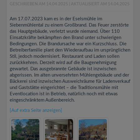
GESCHRIEBEN AM 14.04.2025
| AKTUALISIERT AM 14.04.2025
Am 17.07.2023 kam es in der Eselsmühle im
Siebenmühlental zu einem Großbrand. Das Feuer zerstörte
das Hauptgebäude, verletzt wurde niemand. Über 110
Einsatzkräfte bekämpften den Brand unter schwierigen
Bedingungen. Die Brandursache war ein Kurzschluss. Die
Betreiberfamilie plant den Wiederaufbau im ursprünglichen
Stil, jedoch modernisiert. Restaurant und Laden sollen
zurückkehren. Derzeit wird auf die Baugenehmigung
gewartet. Das ausgebrannte Gebäude ist inzwischen
abgerissen. Im alten unversehrten Mühlengebäude und der
Bäckerei sind inzwischen Ausweichräume für Ladenverkauf
und Gaststätte eingerichtet – die Traditionsmühle mit
Eventlocation ist in Betrieb, natürlich noch mit etwas
eingeschränktem Außenbereich.
[Auf extra Seite anzeigen]