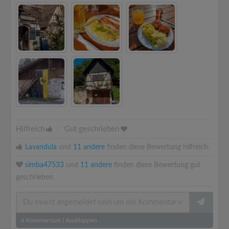
Hilfreich
|
Gut geschrieben
Lavandula
und
11 andere
finden diese Bewertung hilfreich.
simba47533
und
11 andere
finden diese Bewertung gut
geschrieben.
6
Kommentare
|
Ausklappen