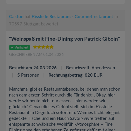
Gaston
hat
Fässle le Restaurant · Gourmetrestaurant
in
70597 Stuttgart bewertet
"Weinspaß mit Fine-Dining von Patrick Giboin"
Verifiziert
GESCHRIEBEN AM 01.04.2026
Besucht am 24.03.2026
Besuchszeit:
Abendessen
5
Personen
Rechnungsbetrag:
820 EUR
Manchmal gibt es Restaurantabende, bei denen man schon
nach dem ersten Schritt durch die Tür denkt: „Okay, hier
werde wir heute nicht nur essen – hier werden wir
glücklich.“ Genau dieses Gefühl stellt sich im Fässle le
Restaurant in Degerloch sofort ein. Warmes Licht, elegant
gedeckte Tische und ein Hauch Savoir-vivre treffen auf
entspannte schwäbische Wohlfühl-Atmosphäre – Fine
Dining ohne den erhobenen Zeigefinger, dafür mit einer