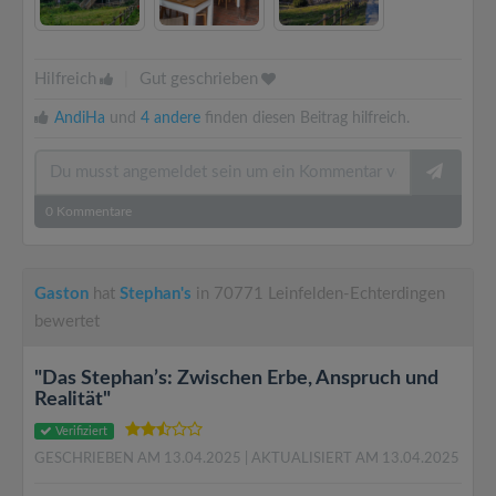
Hilfreich
|
Gut geschrieben
AndiHa
und
4 andere
finden diesen Beitrag hilfreich.
0
Kommentare
Gaston
hat
Stephan's
in 70771 Leinfelden-Echterdingen
bewertet
"Das Stephan’s: Zwischen Erbe, Anspruch und
Realität"
Verifiziert
GESCHRIEBEN AM 13.04.2025
| AKTUALISIERT AM 13.04.2025