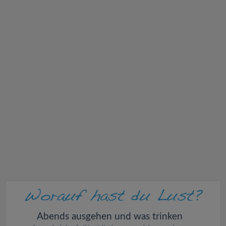
v
i
g
a
t
i
o
n
Abends ausgehen und was trinken