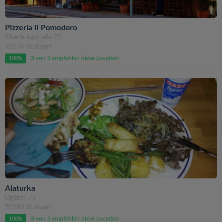
Pizzeria Il Pomodoro
Silberburgstraße 72
70176 Stuttgart
3 von 3 empfehlen diese Location
100%
Alaturka
Olgastr. 75
70182 Stuttgart
3 von 3 empfehlen diese Location
100%