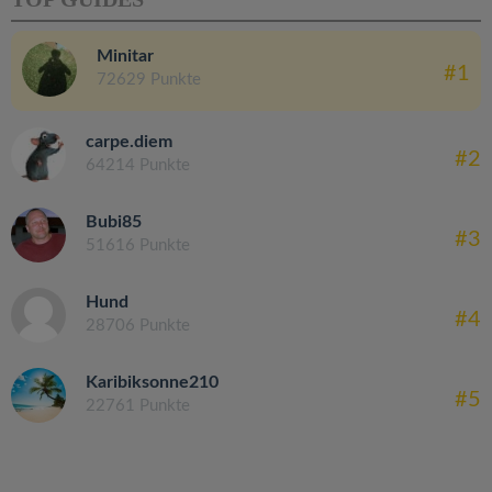
Minitar
#1
72629 Punkte
carpe.diem
#2
64214 Punkte
Bubi85
#3
51616 Punkte
Hund
#4
28706 Punkte
Karibiksonne210
#5
22761 Punkte