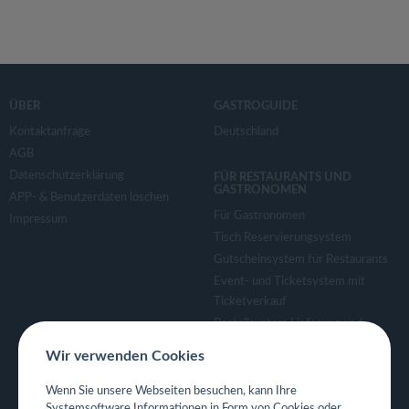
ÜBER
GASTROGUIDE
Kontaktanfrage
Deutschland
AGB
Datenschutzerklärung
FÜR RESTAURANTS UND
GASTRONOMEN
APP- & Benutzerdaten löschen
Für Gastronomen
Impressum
Tisch Reservierungsystem
Gutscheinsystem für Restaurants
Event- und Ticketsystem mit
Ticketverkauf
Bestellsystem Lieferung und
TakeAway
Wir verwenden Cookies
Webseiten für Restaurant
Eigene App für Restaurant
Wenn Sie unsere Webseiten besuchen, kann Ihre
Systemsoftware Informationen in Form von Cookies oder