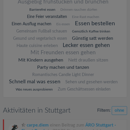
Ausgiebig frühstücken und brunchen
Barrierefrei essen
Drinnen rauchen dürfen
Eine Feier veranstalten
Eine Rast machen
Essen bestellen
Einen Ausflug machen
Eis essen
Gemeinsam Fußball schauen
Gemütlich Kaffee trinken
Günstig satt werden
Gesund und vegetarisch essen
Lecker essen gehen
Haute cuisine erleben
Mit Freunden essen gehen
Mit Kindern ausgehen
Nett draußen sitzen
Party machen und tanzen
Romantisches Candle Light Dinner
Schnell mal was essen
Sehen und gesehen werden
Zum Geschäftsessen einladen
Was neues ausprobieren
Aktivitäten in Stuttgart
Filtern:
ohne
carpe.diem
einen Beitrag zum
ÁRO Stuttgart ·