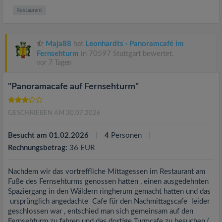
Restaurant
Maja88
hat
Leonhardts · Panoramcafé im
Fernsehturm
in 70597 Stuttgart bewertet.
vor 7 Tagen
"Panoramacafe auf Fernsehturm"
GESCHRIEBEN AM 30.07.2026
Besucht am 01.02.2026
4
Personen
Rechnungsbetrag:
36 EUR
Nachdem wir das vortreffliche Mittagessen im Restaurant am
Fuße des Fernsehturms genossen hatten , einen ausgedehnten
Spaziergang in den Wäldern ringherum gemacht hatten und das
ursprünglich angedachte Cafe für den Nachmittagscafe leider
geschlossen war , entschied man sich gemeinsam auf den
Fernsehturm zu fahren und das dortige Turmcafe zu besuchen.(