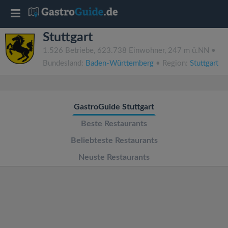
T
Stuttgart
o
1.526 Betriebe, 623.738 Einwohner, 247 m ü.NN •
Bundesland:
Baden-Württemberg
• Region:
Stuttgart
g
g
GastroGuide Stuttgart
l
Beste Restaurants
Beliebteste Restaurants
e
Neuste Restaurants
n
a