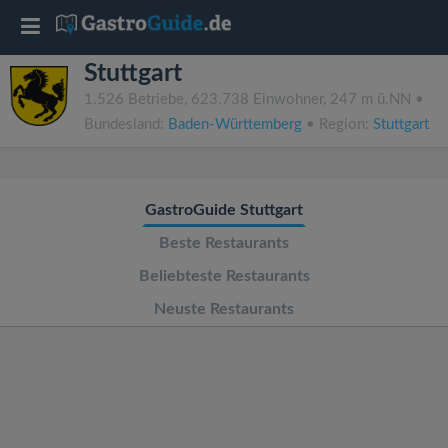
T
Stuttgart
o
1.526 Betriebe, 623.738 Einwohner, 247 m ü.NN •
Bundesland:
Baden-Württemberg
• Region:
Stuttgart
g
g
GastroGuide Stuttgart
l
Beste Restaurants
Beliebteste Restaurants
e
Neuste Restaurants
n
a