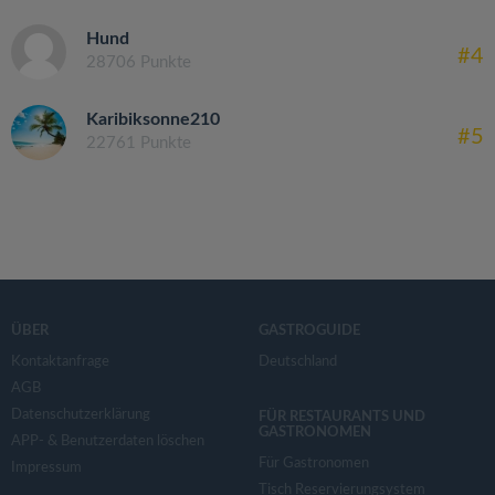
Hund
#4
28706 Punkte
Karibiksonne210
#5
22761 Punkte
ÜBER
GASTROGUIDE
Kontaktanfrage
Deutschland
AGB
Datenschutzerklärung
FÜR RESTAURANTS UND
GASTRONOMEN
APP- & Benutzerdaten löschen
Für Gastronomen
Impressum
Tisch Reservierungsystem