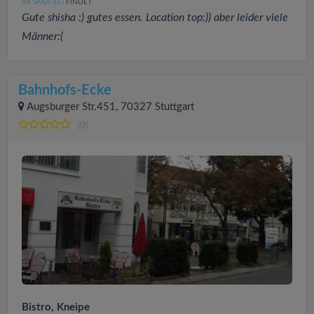
AK.SARA
FINDET:
(16
)
Gute shisha :) gutes essen. Location top:)) aber leider viele
Männer:(
Bahnhofs-Ecke
Augsburger Str.451, 70327 Stuttgart
(0)
Bistro, Kneipe