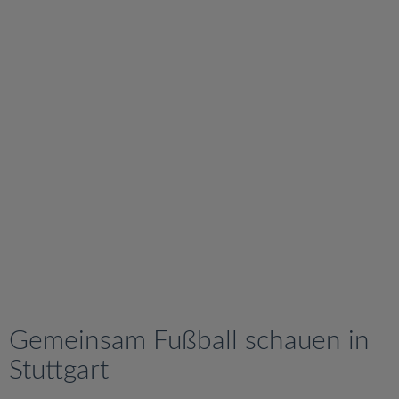
v
i
g
a
t
i
o
n
Gemeinsam Fußball schauen in
Stuttgart