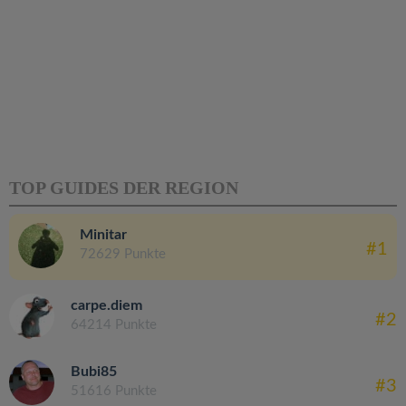
TOP GUIDES DER REGION
Minitar
#1
72629 Punkte
carpe.diem
#2
64214 Punkte
Bubi85
#3
51616 Punkte