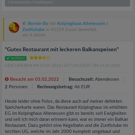
2
Kommentare
|
Ausklappen
Bernie-Bo
hat
Kolpinghaus Altenessen /
Zunftstube
in 45329 Essen bewertet.
vor 4 Jahren
"Gutes Restaurant mit leckeren Balkanspeisen"
Verifiziert
GESCHRIEBEN AM 23.05.2022
| AKTUALISIERT AM 24.05.2022
Besucht am 03.02.2022
Besuchszeit:
Abendessen
2
Personen
Rechnungsbetrag:
46 EUR
Heute leider ohne Fotos, da diese auch auf meiner defekten
Speicherkarte waren. Das Restaurant Kolpinghaus im erhöhten
EG im Kolpinghaus Altenessen gibt es bereits seit Ewigkeiten
und seit ich mich daran erinnern kann, war es immer ein Balkan
Restaurant. Dazu gehört eine Kegelbahn und die Zunftstube im
leichten UG, welche im Jahr 2000 komplett umgebaut und