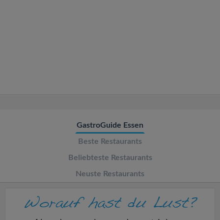
v
i
g
a
t
GastroGuide Essen
i
Beste Restaurants
o
Beliebteste Restaurants
Neuste Restaurants
n