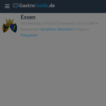
T
Essen
o
583 Betriebe, 574.653 Einwohner, 116 m ü.NN •
Bundesland:
Nordrhein-Westfalen
• Region:
g
Ruhrgebiet
g
l
e
n
a