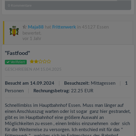
0
Kommentare
Maja88
hat
Frittenwerk
in 45127 Essen
bewertet.
vor 1 Jahr
"Fastfood"
Verifiziert
GESCHRIEBEN AM 15.04.2025
Besucht am 14.09.2024
Besuchszeit:
Mittagessen
1
Personen
Rechnungsbetrag:
22.25 EUR
Schnellimbiss im Hauptbahnhof Essen. Muss man länger auf
einen Anschlusszug warten oder ist sogar ganz hier gestrandet,
gibt es im Hauptbahnhof eine größere Auswahl an
Möglichkeiten zu essen , einen Imbiss einzunehmen oder sich
für die Weiterreise zu versorgen. Ich entschied mit für das "
Frittenwerk " , welches sich im Erdgeschoss des Bahnhof