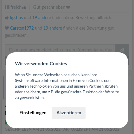
Hilfreich
|
Gut geschrieben
kgsbus
und
19 andere
finden diese Bewertung hilfreich.
Carsten1972
und
19 andere
finden diese Bewertung gut
geschrieben.
14
Kommentare
|
Ausklappen
Wir verwenden Cookies
Wenn Sie unsere Webseiten besuchen, kann Ihre
Systemsoftware Informationen in Form von Cookies oder
Bernie-Bo
hat
Parkrestaurant Spindelmann
in
anderen Technologien von uns und unseren Partnern abrufen
45326 Essen bewertet.
oder speichern, um z.B. die gewünschte Funktion der Website
vor 4 Jahren
zu gewährleisten.
"Sehr gutes Restaurant mit sehr leckeren
Einstellungen
Akzeptieren
kroatischen + internationalen Speisen"
Verifiziert
GESCHRIEBEN AM 21.05.2022
| AKTUALISIERT AM 21.05.2022