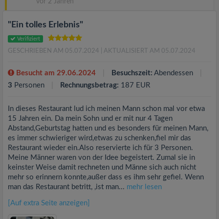
vor 2 Jahren
"Ein tolles Erlebnis"
Verifiziert
GESCHRIEBEN AM 05.07.2024
| AKTUALISIERT AM 05.07.2024
Besucht am 29.06.2024
Besuchszeit:
Abendessen
3
Personen
Rechnungsbetrag:
187 EUR
In dieses Restaurant lud ich meinen Mann schon mal vor etwa
15 Jahren ein. Da mein Sohn und er mit nur 4 Tagen
Abstand,Geburtstag hatten und es besonders für meinen Mann,
es immer schwieriger wird,etwas zu schenken,fiel mir das
Restaurant wieder ein.Also reservierte ich für 3 Personen.
Meine Männer waren von der Idee begeistert. Zumal sie in
keinster Weise damit rechneten und Männe sich auch nicht
mehr so erinnern konnte,außer dass es ihm sehr gefiel. Wenn
man das Restaurant betritt, ,ist man...
mehr lesen
[Auf extra Seite anzeigen]