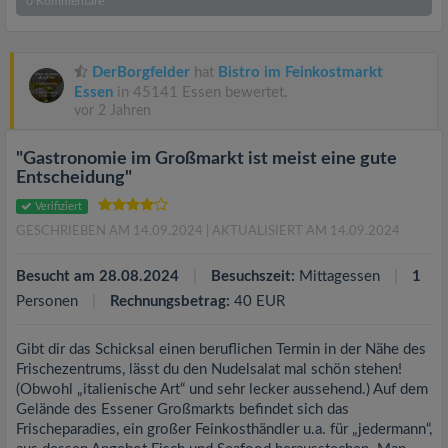
0
Kommentare
DerBorgfelder
hat
Bistro im Feinkostmarkt
Essen
in 45141 Essen bewertet.
vor 2 Jahren
"Gastronomie im Großmarkt ist meist eine gute
Entscheidung"
Verifiziert
GESCHRIEBEN AM 14.09.2024
| AKTUALISIERT AM 14.09.2024
Besucht am 28.08.2024
Besuchszeit:
Mittagessen
1
Personen
Rechnungsbetrag:
40 EUR
Gibt dir das Schicksal einen beruflichen Termin in der Nähe des
Frischezentrums, lässt du den Nudelsalat mal schön stehen!
(Obwohl „italienische Art“ und sehr lecker aussehend.) Auf dem
Gelände des Essener Großmarkts befindet sich das
Frischeparadies, ein großer Feinkosthändler u.a. für „jedermann“,