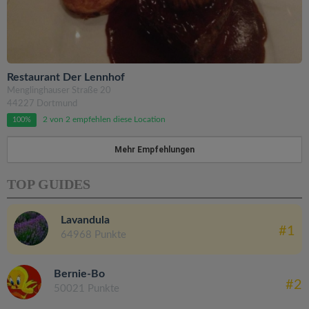
Restaurant Der Lennhof
Menglinghauser Straße 20
44227 Dortmund
2 von 2 empfehlen diese Location
100%
Mehr Empfehlungen
TOP GUIDES
Lavandula
#1
64968 Punkte
Bernie-Bo
#2
50021 Punkte