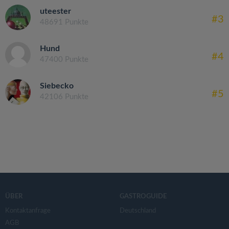
uteester
#3
48691 Punkte
Hund
#4
47400 Punkte
Siebecko
#5
42106 Punkte
ÜBER
GASTROGUIDE
Kontaktanfrage
Deutschland
AGB