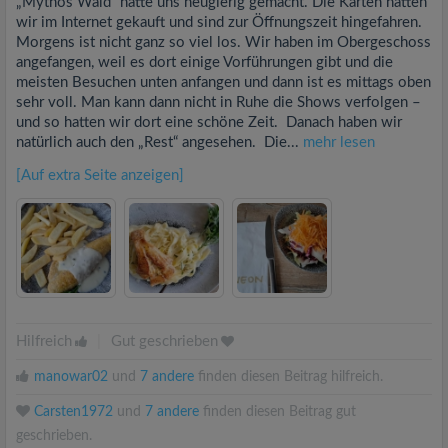
„Mythos Wald“ hatte uns neugierig gemacht. Die Karten hatten
wir im Internet gekauft und sind zur Öffnungszeit hingefahren.
Morgens ist nicht ganz so viel los. Wir haben im Obergeschoss
angefangen, weil es dort einige Vorführungen gibt und die
meisten Besuchen unten anfangen und dann ist es mittags oben
sehr voll. Man kann dann nicht in Ruhe die Shows verfolgen –
und so hatten wir dort eine schöne Zeit. Danach haben wir
natürlich auch den „Rest“ angesehen. Die...
mehr lesen
[Auf extra Seite anzeigen]
Hilfreich
|
Gut geschrieben
manowar02
und
7 andere
finden diesen Beitrag hilfreich.
Carsten1972
und
7 andere
finden diesen Beitrag gut
geschrieben.