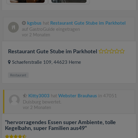
kgsbus
hat
Restaurant Gute Stube im Parkhotel
auf GastroGuide eingetragen
vor 2 Monaten
Restaurant Gute Stube im Parkhotel
Schaeferstraße 109
, 44623
Herne
Restaurant
Kitty3003
hat
Webster Brauhaus
in 47051
Duisburg bewertet.
vor 2 Monaten
"hervorragendes Essen super Ambiente, tolle
Kegelbahn, super Familien aus49"