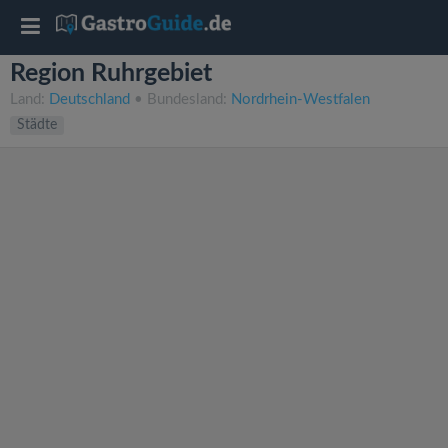
T
Region Ruhrgebiet
o
Land:
Deutschland
• Bundesland:
Nordrhein-Westfalen
Städte
g
g
l
e
n
a