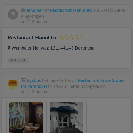
Jenome
hat
Restaurant Hanul Trc
auf GastroGuide
eingetragen
vor 2 Monaten
Restaurant Hanul Trc
Wambeler Hellweg 131
, 44143
Dortmund
Restaurant
kgsbus
hat neue Fotos zu
Restaurant Gute Stube
im Parkhotel
in 44623 Herne hochgeladen.
vor 2 Monaten