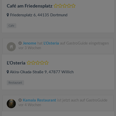
Café am Friedensplatz
Friedensplatz 6
, 44135
Dortmund
Cafe
Jenome
hat
L'Osteria
auf GastroGuide eingetragen
vor 3 Wochen
L'Osteria
Akira-Okada-Straße 9
, 47877
Willich
Restaurant
Kamala Restaurant
ist jetzt auch auf GastroGuide
vor 4 Wochen