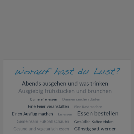
v
i
g
a
t
i
Abends ausgehen und was trinken
Ausgiebig frühstücken und brunchen
o
Barrierefrei essen
Drinnen rauchen dürfen
Eine Feier veranstalten
Eine Rast machen
n
Essen bestellen
Einen Ausflug machen
Eis essen
Gemeinsam Fußball schauen
Gemütlich Kaffee trinken
Günstig satt werden
Gesund und vegetarisch essen