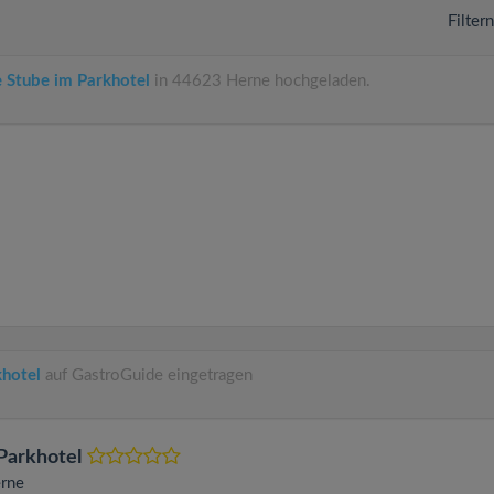
Filter
 Stube im Parkhotel
in 44623 Herne hochgeladen.
khotel
auf GastroGuide eingetragen
Parkhotel
rne