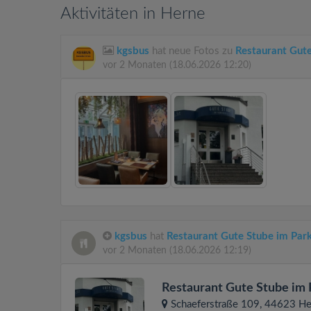
Aktivitäten in Herne
kgsbus
hat neue Fotos zu
Restaurant Gute
vor 2 Monaten
(18.06.2026 12:20)
kgsbus
hat
Restaurant Gute Stube im Par
vor 2 Monaten
(18.06.2026 12:19)
Restaurant Gute Stube im 
Schaeferstraße 109
, 44623
He