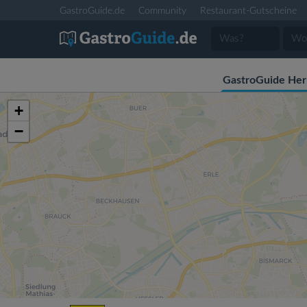
GastroGuide.de
Community
Restaurant-Gutscheine
GastroGuide He
+
−