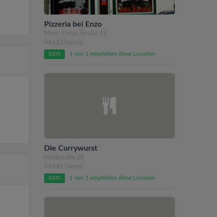
Pizzeria bei Enzo
Mont-Cenis-Straße 11
44623 Herne
1 von 1 empfehlen diese Location
100%
Die Currywurst
Heidstraße 28
44649 Herne
1 von 1 empfehlen diese Location
100%