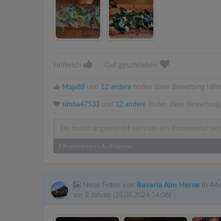
Hilfreich
|
Gut geschrieben
Maja88
und
12 andere
finden diese Bewertung hilfre
simba47533
und
12 andere
finden diese Bewertung 
2
Kommentare
|
Ausklappen
Neue Fotos von
Bavaria Alm Herne
in 44
vor 2 Jahren
(28.08.2024 14:06)