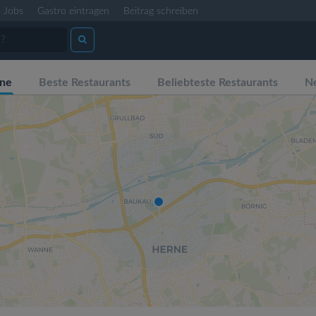
Jobs
Gastro eintragen
Beitrag schreiben
rne
Beste Restaurants
Beliebteste Restaurants
Ne