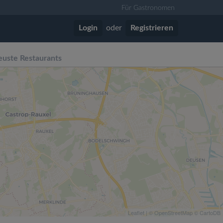
Für Gastronomen
Login
oder
Registrieren
uste Restaurants
Leaflet
| ©
OpenStreetMap
©
CartoDB