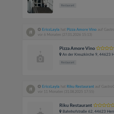
Restaurant
EricsLayla
hat
Pizza Amore Vino
auf Gastr
vor 6 Monaten
(27.01.2026 15:13)
Pizza Amore Vino
An der Kreuzkirche 9
, 44623
H
Restaurant
EricsLayla
hat
Riku Restaurant
auf Gastro
vor 11 Monaten
(31.08.2025 17:55)
Riku Restaurant
Bahnhofstraße 62
, 44623
Her