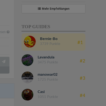
Mehr Empfehlungen
TOP GUIDES
esen
Bernie-Bo
#1
3739 Punkte
Lavandula
#2
3475 Punkte
manowar02
#3
1725 Punkte
Casi
#4
1051 Punkte