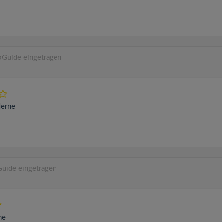
oGuide eingetragen
erne
Guide eingetragen
ne