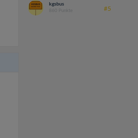
kgsbus
#5
860 Punkte