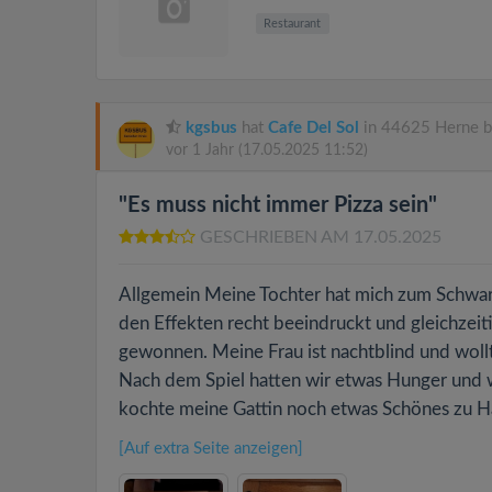
Restaurant
kgsbus
hat
Cafe Del Sol
in 44625 Herne b
vor 1 Jahr
(17.05.2025 11:52)
"Es muss nicht immer Pizza sein"
GESCHRIEBEN AM 17.05.2025
Allgemein Meine Tochter hat mich zum Schwar
den Effekten recht beeindruckt und gleichzeitig
gewonnen. Meine Frau ist nachtblind und wollte
Nach dem Spiel hatten wir etwas Hunger und wi
kochte meine Gattin noch etwas Schönes zu Ha
[Auf extra Seite anzeigen]