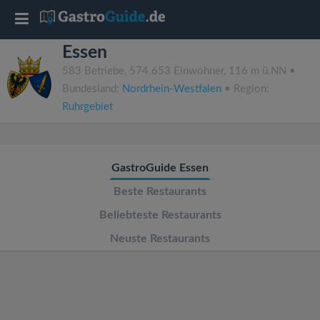
T
Essen
o
583 Betriebe, 574.653 Einwohner, 116 m ü.NN •
Bundesland:
Nordrhein-Westfalen
• Region:
g
Ruhrgebiet
g
GastroGuide Essen
l
Beste Restaurants
e
Beliebteste Restaurants
Neuste Restaurants
n
a