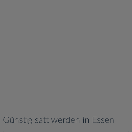
v
i
g
a
t
i
o
n
Günstig satt werden in Essen