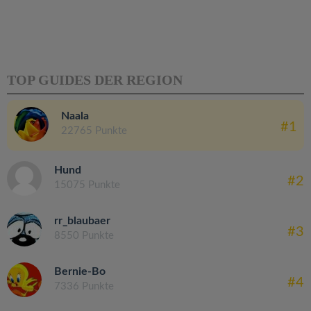
TOP GUIDES DER REGION
Naala
#1
22765 Punkte
Hund
#2
15075 Punkte
rr_blaubaer
#3
8550 Punkte
Bernie-Bo
#4
7336 Punkte