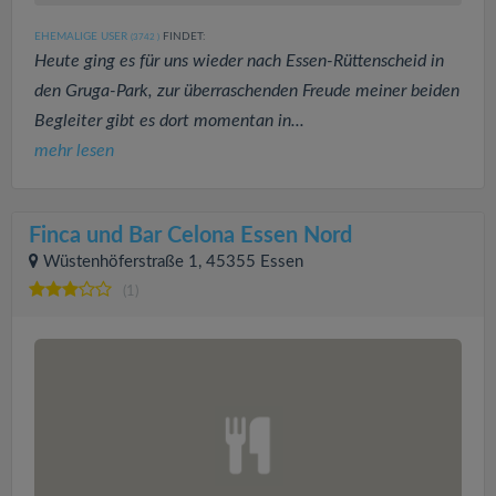
EHEMALIGE USER
FINDET:
(3742
)
Heute ging es für uns wieder nach Essen-Rüttenscheid in
den Gruga-Park, zur überraschenden Freude meiner beiden
Begleiter gibt es dort momentan in...
mehr lesen
Finca und Bar Celona Essen Nord
Wüstenhöferstraße 1, 45355 Essen
(1)