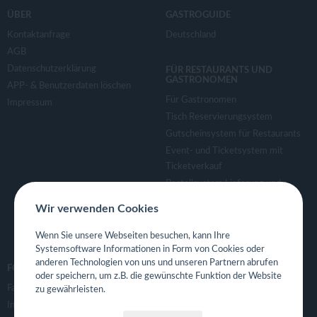
ÜBER
GASTROGUIDE
Kontaktanfrage
Deutschland
AGB
Datenschutzerklärung
FÜR RESTAURANTS UND
GASTRONOMEN
APP- & Benutzerdaten löschen
Für Gastronomen
Impressum
Tisch Reservierungsystem
Gutscheinsystem für Restaurants
Event- und Ticketsystem mit
Ticketverkauf
Bestellsystem Lieferung und
TakeAway
Wir verwenden Cookies
Webseiten für Restaurant
Eigene App für Restaurant
Wenn Sie unsere Webseiten besuchen, kann Ihre
Systemsoftware Informationen in Form von Cookies oder
anderen Technologien von uns und unseren Partnern abrufen
FOLGE UNS
oder speichern, um z.B. die gewünschte Funktion der Website
Facebook
zu gewährleisten.
Instagram