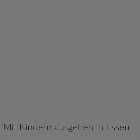
v
i
g
a
t
i
o
n
Mit Kindern ausgehen in Essen