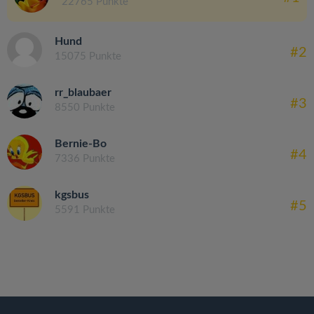
22765 Punkte
Hund
#2
15075 Punkte
rr_blaubaer
#3
8550 Punkte
Bernie-Bo
#4
7336 Punkte
kgsbus
#5
5591 Punkte