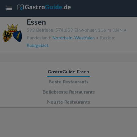
T
Essen
o
583 Betriebe, 574.653 Einwohner, 116 m ü.NN •
Bundesland:
Nordrhein-Westfalen
• Region:
g
Ruhrgebiet
g
GastroGuide Essen
l
Beste Restaurants
e
Beliebteste Restaurants
Neuste Restaurants
n
a