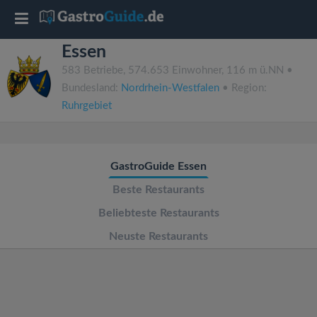
T
Essen
o
583 Betriebe, 574.653 Einwohner, 116 m ü.NN •
Bundesland:
Nordrhein-Westfalen
• Region:
g
Ruhrgebiet
g
GastroGuide Essen
l
Beste Restaurants
e
Beliebteste Restaurants
Neuste Restaurants
n
a