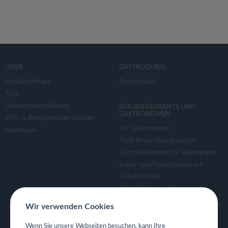
ÜBER
GASTROGUIDE
Kontaktanfrage
Deutschland
AGB
Datenschutzerklärung
FÜR RESTAURANTS UND
GASTRONOMEN
APP- & Benutzerdaten löschen
Für Gastronomen
Impressum
Tisch Reservierungsystem
Gutscheinsystem für Restaurants
Event- und Ticketsystem mit
Ticketverkauf
Bestellsystem Lieferung und
TakeAway
Wir verwenden Cookies
Webseiten für Restaurant
Eigene App für Restaurant
Wenn Sie unsere Webseiten besuchen, kann Ihre