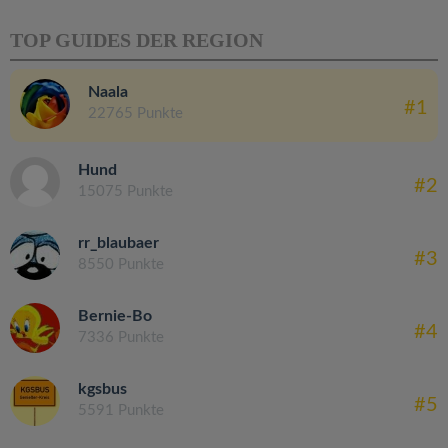
TOP GUIDES DER REGION
Naala
#1
22765 Punkte
Hund
#2
15075 Punkte
rr_blaubaer
#3
8550 Punkte
Bernie-Bo
#4
7336 Punkte
kgsbus
#5
5591 Punkte