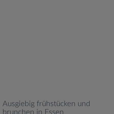
v
i
g
a
t
i
o
n
Ausgiebig frühstücken und
brunchen in Essen