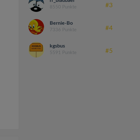
rr_blaubaer
#3
8550 Punkte
Bernie-Bo
#4
7336 Punkte
kgsbus
#5
5591 Punkte