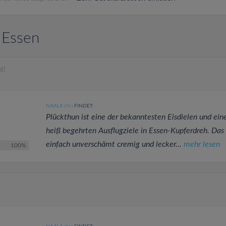
 Essen
g)
NAALA
FINDET:
(74
)
Plückthun ist eine der bekanntesten Eisdielen und ein
heiß begehrten Ausflugziele in Essen-Kupferdreh. Das E
einfach unverschämt cremig und lecker...
mehr lesen
100%