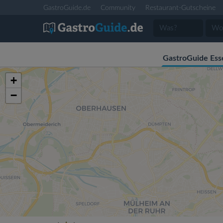
GastroGuide.de
Community
Restaurant-Gutscheine
GastroGuide Ess
+
−