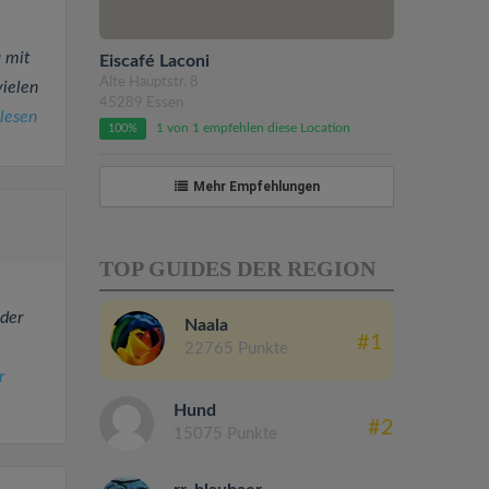
a mit
Eiscafé Laconi
Alte Hauptstr. 8
vielen
45289 Essen
lesen
1 von 1 empfehlen diese Location
100%
Mehr Empfehlungen
TOP GUIDES DER REGION
ader
Naala
#1
22765 Punkte
r
Hund
#2
15075 Punkte