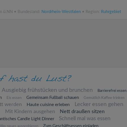
 m ü.NN • Bundesland:
Nordrhein-Westfalen
• Region:
Ruhrgebiet
Ausgiebig frühstücken und brunchen
Barrierefrei essen
n
Gemeinsam Fußball schauen
Eis essen
Gemütlich Kaffee trinken
Lecker essen gehen
att werden
Haute cuisine erleben
n
Mit Kindern ausgehen
Nett draußen sitzen
Schnell mal was essen
ntisches Candle Light Dinner
Zum Geschäftsessen einladen
Was neues ausprobieren