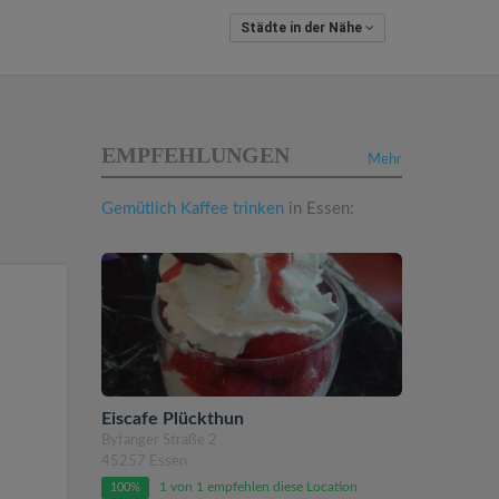
Städte in der Nähe
EMPFEHLUNGEN
Mehr
Gemütlich Kaffee trinken
in Essen:
Eiscafe Plückthun
Byfanger Straße 2
45257 Essen
1 von 1 empfehlen diese Location
100%