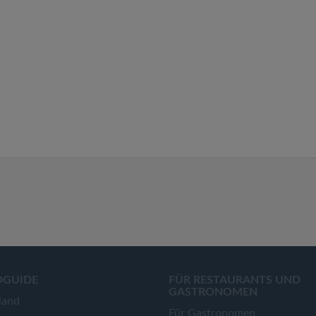
OGUIDE
FÜR RESTAURANTS UND
GASTRONOMEN
land
Für Gastronomen