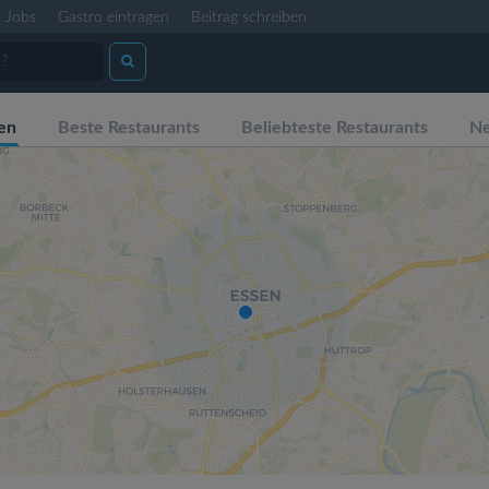
Jobs
Gastro eintragen
Beitrag schreiben
en
Beste Restaurants
Beliebteste Restaurants
Ne