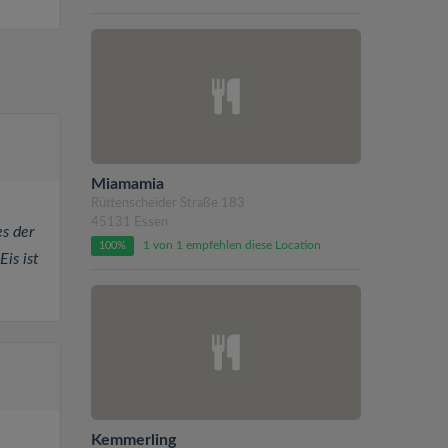
Miamamia
Rüttenscheider Straße 183
45131 Essen
es der
1 von 1 empfehlen diese Location
100%
is ist
Kemmerling