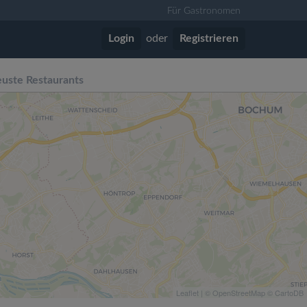
Für Gastronomen
Login
oder
Registrieren
uste Restaurants
Leaflet
| ©
OpenStreetMap
©
CartoDB