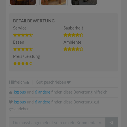
DETAILBEWERTUNG
Service
Sauberkeit
Essen
Ambiente
Preis/Leistung
Hilfreich
|
Gut geschrieben
kgsbus
und
6 andere
finden diese Bewertung hilfreich.
kgsbus
und
6 andere
finden diese Bewertung gut
geschrieben.