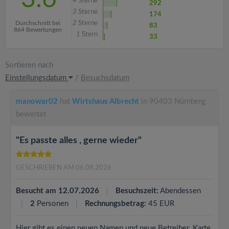
4
Sterne
292
3
Sterne
174
Durchschnitt bei
2
Sterne
83
864 Bewertungen
1
Stern
33
Sortieren nach
Einstellungsdatum
/
Besuchsdatum
manowar02
hat
Wirtshaus Albrecht
in 90403 Nürnberg
bewertet
"Es passte alles , gerne wieder"
GESCHRIEBEN AM 06.08.2026
Besucht am 12.07.2026
Besuchszeit:
Abendessen
2
Personen
Rechnungsbetrag:
45 EUR
Hier gibt es einen neuen Namen und neue Betreiber. Karte