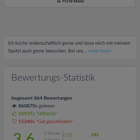
v
Profil-Menü
i
g
Ich koche leidenschaftlich gerne und lasse mich mit meinem
a
Spotzl auch gerne bekochen. Bei uns...
mehr lesen
t
Bewertungs-Statistik
i
Insgesamt 864 Bewertungen
o
860870
x gelesen
15977
x "Hilfreich"
n
15240
x "Gut geschrieben"
5
Sterne
3.6
282