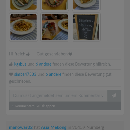
Hilfreich
|
Gut geschrieben
kgsbus
und
6 andere
finden diese Bewertung hilfreich.
simba47533
und
6 andere
finden diese Bewertung gut
geschrieben.
1
Kommentare
|
Ausklappen
manowar02
hat
Asia Mekong
in 90459 Nürnberg