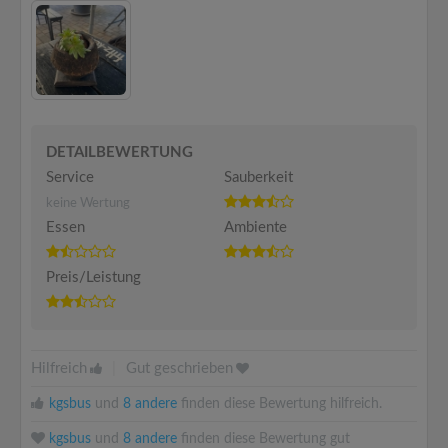
DETAILBEWERTUNG
Service
Sauberkeit
keine Wertung
Essen
Ambiente
Preis/Leistung
Hilfreich
|
Gut geschrieben
kgsbus
und
8 andere
finden diese Bewertung hilfreich.
kgsbus
und
8 andere
finden diese Bewertung gut