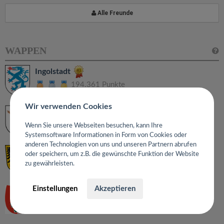
Alle Freunde
WAPPEN
Ingolstadt
194.361 Punkte
Wir verwenden Cookies
München
160.509 Punkte
Wenn Sie unsere Webseiten besuchen, kann Ihre
Systemsoftware Informationen in Form von Cookies oder
anderen Technologien von uns und unseren Partnern abrufen
Nürnberg
oder speichern, um z.B. die gewünschte Funktion der Website
zu gewährleisten.
118.471 Punkte
Einstellungen
Akzeptieren
Augsburg
79.185 Punkte