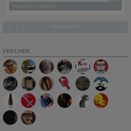
1
Kommentare
|
Ausklappen
|«
«
»
»|
Seite 1 von 109
FREUNDE