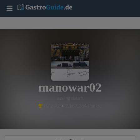
T
o
g
g
l
manowar02
e
aus Ingolstadt
Platz #2 • 2,167,264 Punkte
n
a