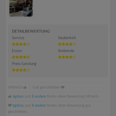
DETAILBEWERTUNG
Service
Sauberkeit
Essen
Ambiente
Preis/Leistung
Hilfreich
|
Gut geschrieben
kgsbus
und
8 andere
finden diese Bewertung hilfreich.
kgsbus
und
8 andere
finden diese Bewertung gut
geschrieben.