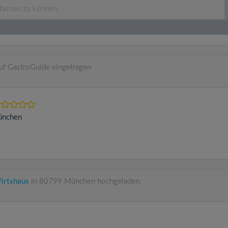
uf GastroGuide eingetragen
nchen
irtshaus
in 80799 München hochgeladen.