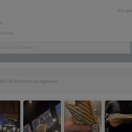
85x ge
h.
hrieben.
 80336 München hochgeladen.