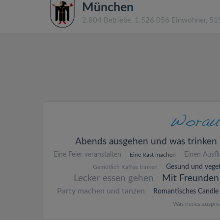
München
2.804 Betriebe, 1.526.056 Einwohner, 5
Abends ausgehen und was trinken
Eine Feier veranstalten
Einen Ausf
Eine Rast machen
Gesund und veget
Gemütlich Kaffee trinken
Lecker essen gehen
Mit Freunden
Party machen und tanzen
Romantisches Candle 
Was neues auspro