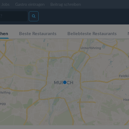
Jobs
Gastro eintragen
Beitrag schreiben
chen
Beste Restaurants
Beliebteste Restaurants