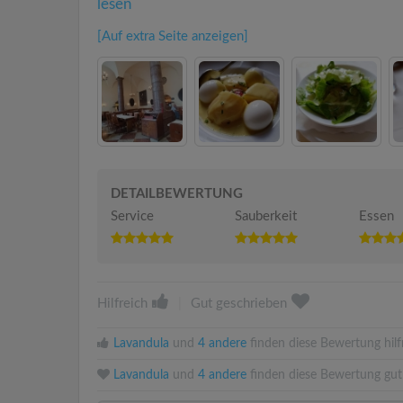
lesen
[Auf extra Seite anzeigen]
DETAILBEWERTUNG
Service
Sauberkeit
Essen
Hilfreich
|
Gut geschrieben
Lavandula
und
4 andere
finden diese Bewertung hilfr
Lavandula
und
4 andere
finden diese Bewertung gut