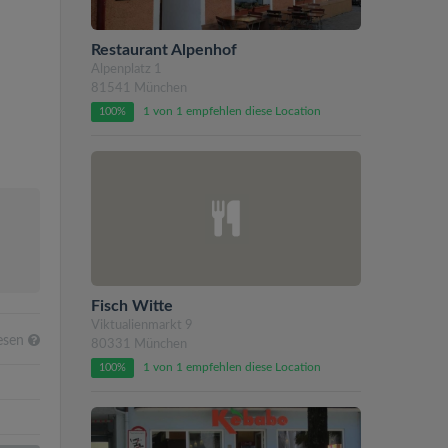
Restaurant Alpenhof
Alpenplatz 1
81541 München
1 von 1 empfehlen diese Location
100%
Fisch Witte
Viktualienmarkt 9
lesen
80331 München
1 von 1 empfehlen diese Location
100%