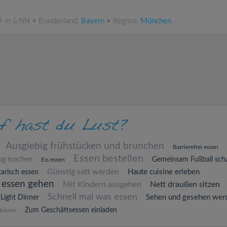
19 m ü.NN • Bundesland:
Bayern
• Region:
München
Ausgiebig frühstücken und brunchen
Barrierefrei essen
Essen bestellen
lug machen
Gemeinsam Fußball sch
Eis essen
Günstig satt werden
Haute cuisine erleben
arisch essen
 essen gehen
Mit Kindern ausgehen
Nett draußen sitzen
Schnell mal was essen
Sehen und gesehen wer
Light Dinner
Zum Geschäftsessen einladen
bieren