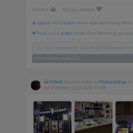
Hilfreich
|
Gut geschrieben
kgsbus
und
5 andere
finden diese Bewertung hilfreic
Huck
und
5 andere
finden diese Bewertung gut gesc
3
Kommentare
|
Ausklappen
FalkdS
hat neue Fotos zu
Fusion Kebap
in
vor 2 Wochen
(22.07.2026 17:49)