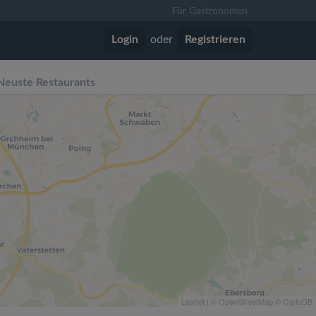
Für Gastronomen
Login
oder
Registrieren
Neuste Restaurants
Leaflet
| ©
OpenStreetMap
©
CartoDB