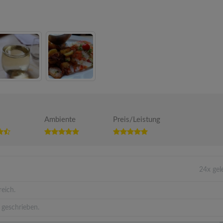
Ambiente
Preis/Leistung
24x ge
eich.
 geschrieben.