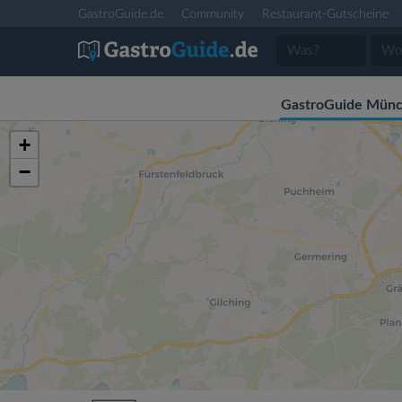
GastroGuide.de
Community
Restaurant-Gutscheine
GastroGuide Mün
+
−