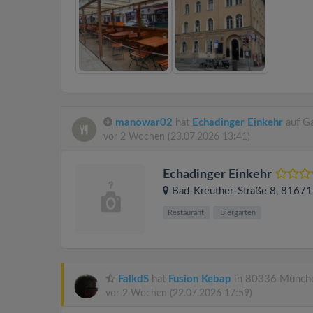
manowar02
hat
Echadinger Einkehr
auf Ga
vor 2 Wochen
(23.07.2026 13:41)
Echadinger Einkehr
Bad-Kreuther-Straße 8
, 8167
Restaurant
Biergarten
FalkdS
hat
Fusion Kebap
in 80336 Münche
vor 2 Wochen
(22.07.2026 17:59)