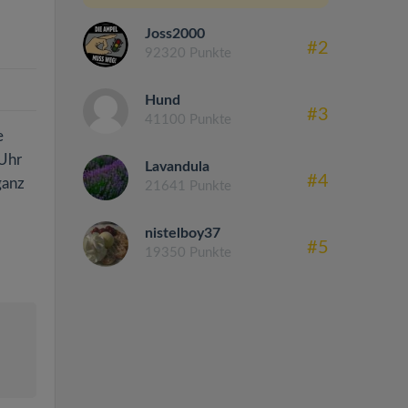
Joss2000
#2
92320 Punkte
Hund
#3
41100 Punkte
e
 Uhr
Lavandula
#4
ganz
21641 Punkte
nistelboy37
#5
19350 Punkte