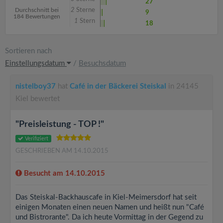
27
Durchschnitt bei
2
Sterne
9
184 Bewertungen
1
Stern
18
Sortieren nach
Einstellungsdatum
/
Besuchsdatum
nistelboy37
hat
Café in der Bäckerei Steiskal
in 24145
Kiel bewertet
"Preisleistung - TOP !"
Verifiziert
GESCHRIEBEN AM 14.10.2015
Besucht am 14.10.2015
Das Steiskal-Backhauscafe in Kiel-Meimersdorf hat seit
einigen Monaten einen neuen Namen und heißt nun "Café
und Bistrorante". Da ich heute Vormittag in der Gegend zu