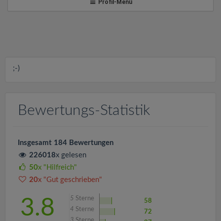
v
Profil-Menü
i
g
;-)
a
t
Bewertungs-Statistik
i
Insgesamt 184 Bewertungen
226018
x gelesen
o
50
x "Hilfreich"
20
x "Gut geschrieben"
n
5
Sterne
3.8
58
4
Sterne
72
3
Sterne