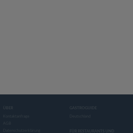
ÜBER
GASTROGUIDE
Kontaktanfrage
Deutschland
AGB
Datenschutzerklärung
FÜR RESTAURANTS UND