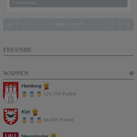
0
Kommentare
|«
«
»
»|
Seite 1 von 19
FREUNDE
WAPPEN
Hamburg
125.334 Punkte
Kiel
88.405 Punkte
Neumünster