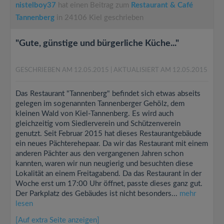
nistelboy37
hat einen Beitrag zum
Restaurant & Café
Tannenberg
in 24106 Kiel geschrieben
"Gute, günstige und bürgerliche Küche..."
GESCHRIEBEN AM 12.05.2015
| AKTUALISIERT AM 12.05.2015
Das Restaurant "Tannenberg" befindet sich etwas abseits
gelegen im sogenannten Tannenberger Gehölz, dem
kleinen Wald von Kiel-Tannenberg. Es wird auch
gleichzeitig vom Siedlerverein und Schützenverein
genutzt. Seit Februar 2015 hat dieses Restaurantgebäude
ein neues Pächterehepaar. Da wir das Restaurant mit einem
anderen Pächter aus den vergangenen Jahren schon
kannten, waren wir nun neugierig und besuchten diese
Lokalität an einem Freitagabend. Da das Restaurant in der
Woche erst um 17:00 Uhr öffnet, passte dieses ganz gut.
Der Parkplatz des Gebäudes ist nicht besonders...
mehr
lesen
[Auf extra Seite anzeigen]