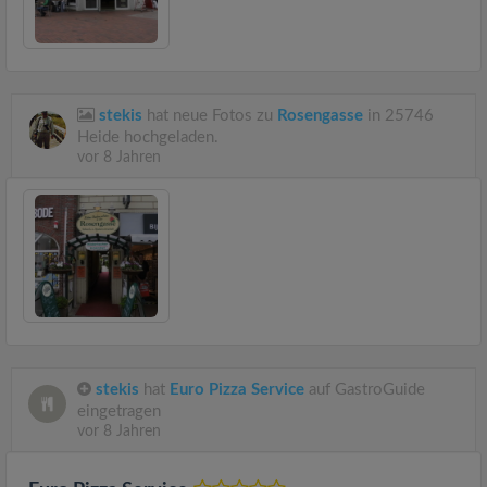
stekis
hat neue Fotos zu
Rosengasse
in 25746
Heide hochgeladen.
vor 8 Jahren
stekis
hat
Euro Pizza Service
auf GastroGuide
eingetragen
vor 8 Jahren