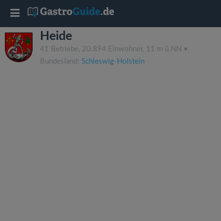
T
Heide
o
41 Betriebe, 20.894 Einwohner, 11 m ü.NN •
Bundesland:
Schleswig-Holstein
g
g
l
e
n
a