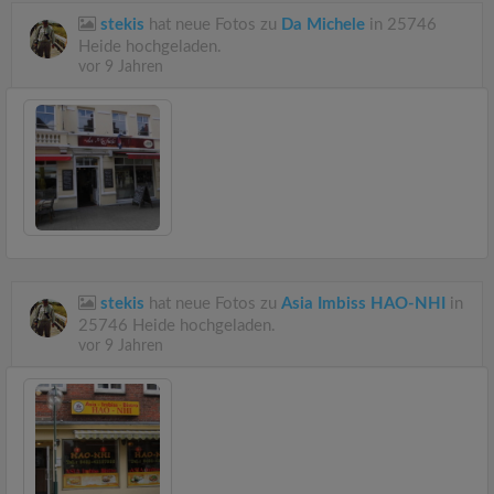
stekis
hat neue Fotos zu
Da Michele
in 25746
Heide hochgeladen.
vor 9 Jahren
stekis
hat neue Fotos zu
Asia Imbiss HAO-NHI
in
25746 Heide hochgeladen.
vor 9 Jahren