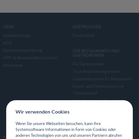
ÜBER
GASTROGUIDE
Kontaktanfrage
Deutschland
AGB
Datenschutzerklärung
FÜR RESTAURANTS UND
GASTRONOMEN
APP- & Benutzerdaten löschen
Für Gastronomen
Impressum
Tisch Reservierungsystem
Gutscheinsystem für Restaurants
Event- und Ticketsystem mit
Ticketverkauf
Bestellsystem Lieferung und
TakeAway
Wir verwenden Cookies
Webseiten für Restaurant
Eigene App für Restaurant
Wenn Sie unsere Webseiten besuchen, kann Ihre
Systemsoftware Informationen in Form von Cookies oder
anderen Technologien von uns und unseren Partnern abrufen
FOLGE UNS