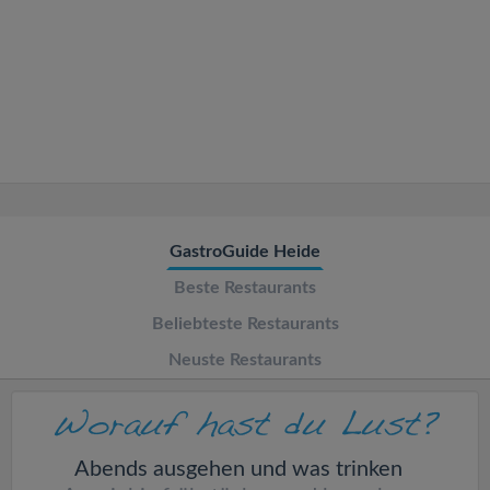
v
i
g
a
t
GastroGuide Heide
Beste Restaurants
i
Beliebteste Restaurants
o
Neuste Restaurants
n
Abends ausgehen und was trinken