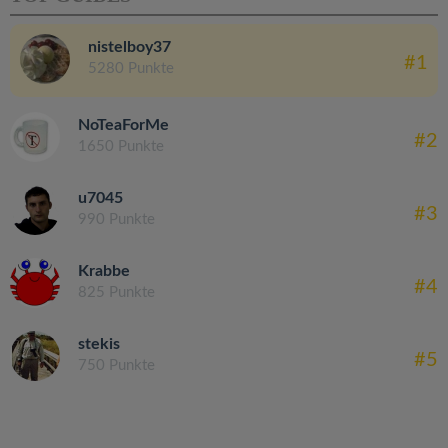
nistelboy37
#1
5280 Punkte
NoTeaForMe
#2
1650 Punkte
u7045
#3
990 Punkte
Krabbe
#4
825 Punkte
stekis
#5
750 Punkte