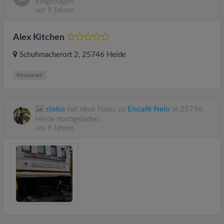
eingetragen
vor 9 Jahren
Alex Kitchen
Schuhmacherort 2
, 25746
Heide
Restaurant
stekis
hat neue Fotos zu
Eiscafé Nelo
in 25746
Heide hochgeladen.
vor 9 Jahren