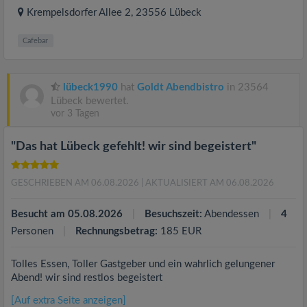
Krempelsdorfer Allee 2
, 23556
Lübeck
Cafebar
lübeck1990
hat
Goldt Abendbistro
in 23564
Lübeck bewertet.
vor 3 Tagen
"Das hat Lübeck gefehlt! wir sind begeistert"
GESCHRIEBEN AM 06.08.2026
| AKTUALISIERT AM 06.08.2026
Besucht am 05.08.2026
Besuchszeit:
Abendessen
4
Personen
Rechnungsbetrag:
185 EUR
Tolles Essen, Toller Gastgeber und ein wahrlich gelungener
Abend! wir sind restlos begeistert
[Auf extra Seite anzeigen]