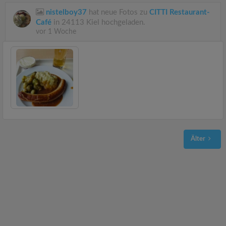
nistelboy37
hat neue Fotos zu
CITTI Restaurant-
Café
in 24113 Kiel hochgeladen.
vor 1 Woche
Älter