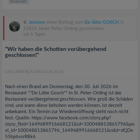
Restaurant
Jenome
einen Beitrag zum
De lütte GOSCH
in
25826 Sankt Peter-Ording geschrieben.
vor 6 Tagen
"Wir haben die Schotten vorübergehend
geschlossen!"
GESCHRIEBEN AM 03.08.2026
Nach einen Brand am Donnerstag, den 30. Juli 2026 im
Restaurant **De Lütte Gosch** in St. Peter-Ording ist das
Restaurant verübergehend geschlossen. Wie groß die Schäden
sind, und wann diese behoben werden können, ist derzeit
unbekannt. Ein Termin zur Wiedereröffnung steht noch nicht
fest. Quelle: https://www.facebook.com/story.php?
story_fbid=1649689916668121&id=100048813865796&po
st_id=100048813865796_1649689916668121&rdid=dQDn
55hp6vsrR8k6