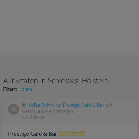
v
i
g
a
t
Aktivitäten in Schleswig-Holstein
i
Filtern:
ohne
o
NoTeaForMe
hat
Prestige Café & Bar
auf
GastroGuide eingetragen
n
vor 3 Tagen
Prestige Café & Bar