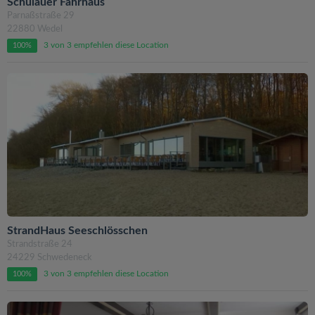
Schulauer Fährhaus
Parnaßstraße 29
22880 Wedel
3 von 3 empfehlen diese Location
100%
StrandHaus Seeschlösschen
Strandstraße 24
24229 Schwedeneck
3 von 3 empfehlen diese Location
100%