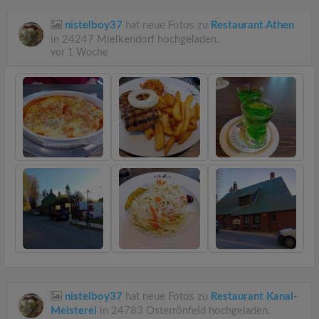
nistelboy37
hat neue Fotos zu
Restaurant Athen
in 24247 Mielkendorf hochgeladen.
vor 1 Woche
nistelboy37
hat neue Fotos zu
Restaurant Kanal-
Meisterei
in 24783 Osterrönfeld hochgeladen.