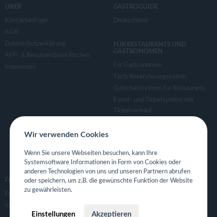
ÜBER
GASTROGUIDE
Kontaktanfrage
Deutschland
AGB
Datenschutzerklärung
FÜR RESTAURANTS UND
GASTRONOMEN
APP- & Benutzerdaten löschen
Für Gastronomen
Impressum
Tisch Reservierungsystem
Gutscheinsystem für Restaurants
Event- und Ticketsystem mit
Ticketverkauf
Bestellsystem Lieferung und
TakeAway
Wir verwenden Cookies
Webseiten für Restaurant
Wenn Sie unsere Webseiten besuchen, kann Ihre
Eigene App für Restaurant
Systemsoftware Informationen in Form von Cookies oder
anderen Technologien von uns und unseren Partnern abrufen
FOLGE UNS
oder speichern, um z.B. die gewünschte Funktion der Website
zu gewährleisten.
Facebook
Instagram
Einstellungen
Akzeptieren