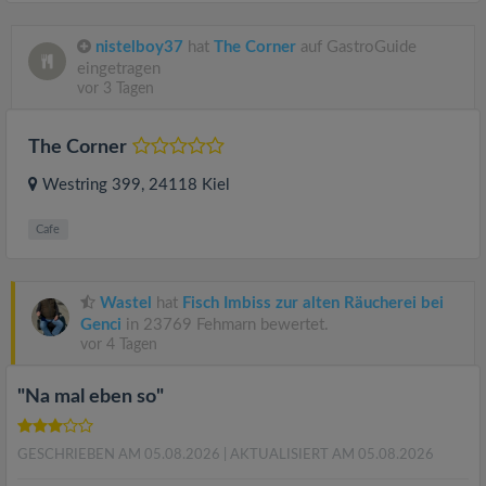
nistelboy37
hat
The Corner
auf GastroGuide
eingetragen
vor 3 Tagen
The Corner
Westring 399
, 24118
Kiel
Cafe
Wastel
hat
Fisch Imbiss zur alten Räucherei bei
Genci
in 23769 Fehmarn bewertet.
vor 4 Tagen
"Na mal eben so"
GESCHRIEBEN AM 05.08.2026
| AKTUALISIERT AM 05.08.2026