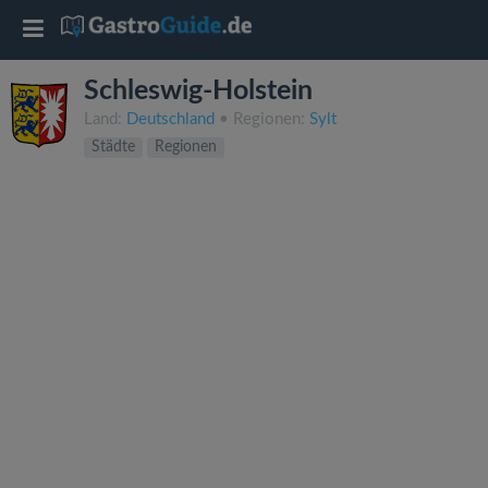
T
o
Schleswig-Holstein
Land:
Deutschland
• Regionen:
Sylt
g
Städte
Regionen
g
l
e
n
a