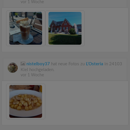
vor 1 Woche
nistelboy37
hat neue Fotos zu
L'Osteria
in 24103
Kiel hochgeladen.
vor 1 Woche