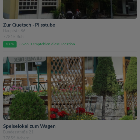
Zur Quetsch · Pilsstube
Hauptstr. 86
77815 Bühl
3 von 3 empfehlen diese Location
100%
Speiselokal zum Wagen
Bundesstraße 21
77855 Achern