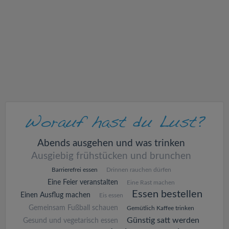
v
i
g
a
t
i
Abends ausgehen und was trinken
Ausgiebig frühstücken und brunchen
o
Barrierefrei essen
Drinnen rauchen dürfen
Eine Feier veranstalten
Eine Rast machen
n
Essen bestellen
Einen Ausflug machen
Eis essen
Gemeinsam Fußball schauen
Gemütlich Kaffee trinken
Günstig satt werden
Gesund und vegetarisch essen