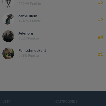
#2
21249 Punkte
carpe.diem
#3
17496 Punkte
Jelenorg
#4
6524 Punkte
Feinschmecker1
#5
5798 Punkte
ÜBER
GASTROGUIDE