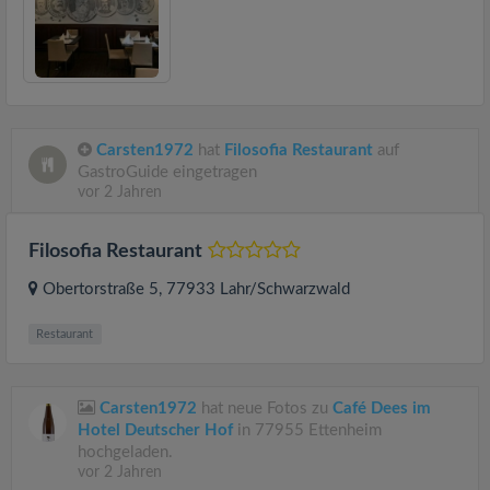
Carsten1972
hat
Filosofia Restaurant
auf
GastroGuide eingetragen
vor 2 Jahren
Filosofia Restaurant
Obertorstraße 5
, 77933
Lahr/Schwarzwald
Restaurant
Carsten1972
hat neue Fotos zu
Café Dees im
Hotel Deutscher Hof
in 77955 Ettenheim
hochgeladen.
vor 2 Jahren