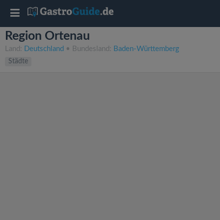
T
Region Ortenau
o
Land:
Deutschland
• Bundesland:
Baden-Württemberg
Städte
g
g
l
e
n
a