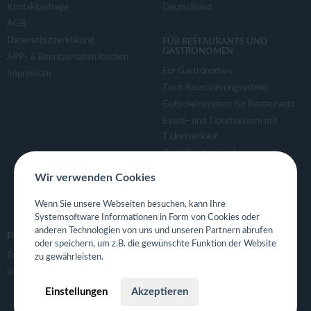
Kontaktanfrage
Deutschland
AGB
Datenschutzerklärung
FÜR RESTAURANTS UND
GASTRONOMEN
APP- & Benutzerdaten löschen
Für Gastronomen
Impressum
Tisch Reservierungsystem
Gutscheinsystem für Restaurants
Event- und Ticketsystem mit
Ticketverkauf
Bestellsystem Lieferung und
TakeAway
Wir verwenden Cookies
Webseiten für Restaurant
Eigene App für Restaurant
Wenn Sie unsere Webseiten besuchen, kann Ihre
Systemsoftware Informationen in Form von Cookies oder
anderen Technologien von uns und unseren Partnern abrufen
FOLGE UNS
oder speichern, um z.B. die gewünschte Funktion der Website
Facebook
zu gewährleisten.
Instagram
Einstellungen
Akzeptieren