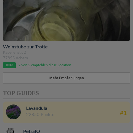
Weinstube zur Trotte
Kapellenstr. 2
77855 Achern
2 von 2 empfehlen diese Location
100%
Mehr Empfehlungen
TOP GUIDES
Lavandula
#1
22850 Punkte
PetraIO