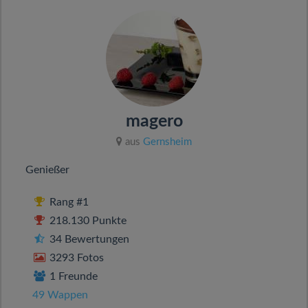
v
i
g
a
magero
aus
Gernsheim
t
Genießer
i
Rang #1
o
218.130 Punkte
34 Bewertungen
n
3293 Fotos
1 Freunde
49 Wappen