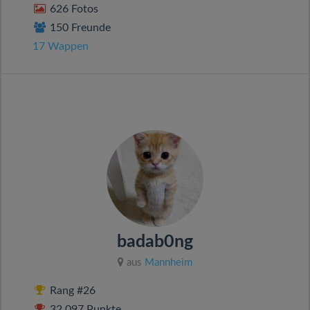
626 Fotos
150 Freunde
17 Wappen
badab0ng
aus
Mannheim
Rang #26
32.097 Punkte