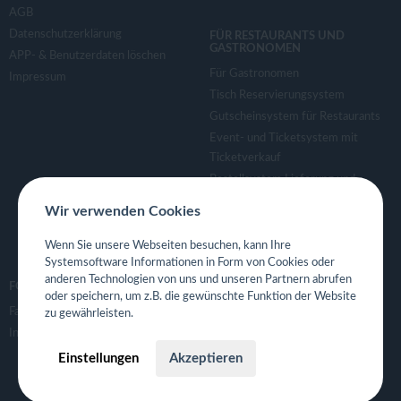
AGB
Datenschutzerklärung
FÜR RESTAURANTS UND
GASTRONOMEN
APP- & Benutzerdaten löschen
Für Gastronomen
Impressum
Tisch Reservierungsystem
Gutscheinsystem für Restaurants
Event- und Ticketsystem mit
Ticketverkauf
Bestellsystem Lieferung und
TakeAway
Wir verwenden Cookies
Webseiten für Restaurant
Eigene App für Restaurant
Wenn Sie unsere Webseiten besuchen, kann Ihre
Systemsoftware Informationen in Form von Cookies oder
anderen Technologien von uns und unseren Partnern abrufen
FOLGE UNS
oder speichern, um z.B. die gewünschte Funktion der Website
Facebook
zu gewährleisten.
Instagram
Einstellungen
Akzeptieren