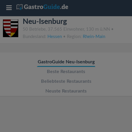
T
Neu-Isenburg
o
50 Betriebe, 37.565 Einwohner, 130 m ü.NN •
Bundesland:
Hessen
• Region:
Rhein-Main
g
g
GastroGuide Neu-Isenburg
l
Beste Restaurants
Beliebteste Restaurants
e
Neuste Restaurants
n
a