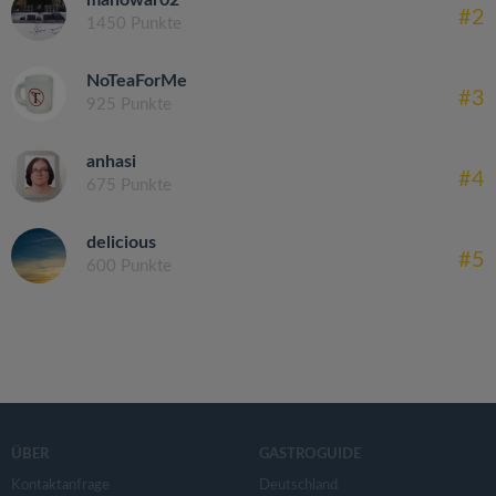
manowar02
#2
1450 Punkte
NoTeaForMe
#3
925 Punkte
anhasi
#4
675 Punkte
delicious
#5
600 Punkte
ÜBER
GASTROGUIDE
Kontaktanfrage
Deutschland