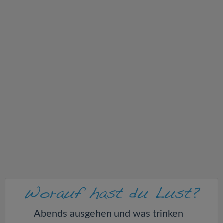
v
i
g
a
t
i
o
n
Abends ausgehen und was trinken