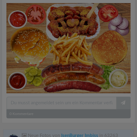
0
Kommentare
Neue Fotos von
IsenBurger Imbiss
in 63263