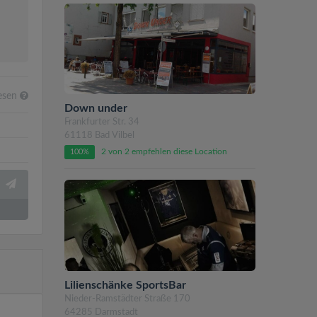
lesen
Down under
Frankfurter Str. 34
61118 Bad Vilbel
2 von 2 empfehlen diese Location
100%
Lilienschänke SportsBar
Nieder-Ramstädter Straße 170
64285 Darmstadt