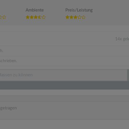
Ambiente
Preis/Leistung
14x ge
h.
schrieben.
ngetragen