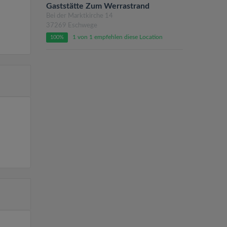
Gaststätte Zum Werrastrand
Bei der Marktkirche 14
37269 Eschwege
1 von 1 empfehlen diese Location
100%