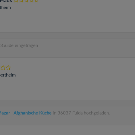
 Haus
theim
oGuide eingetragen
ertheim
azar | Afghanische Küche
in 36037 Fulda hochgeladen.