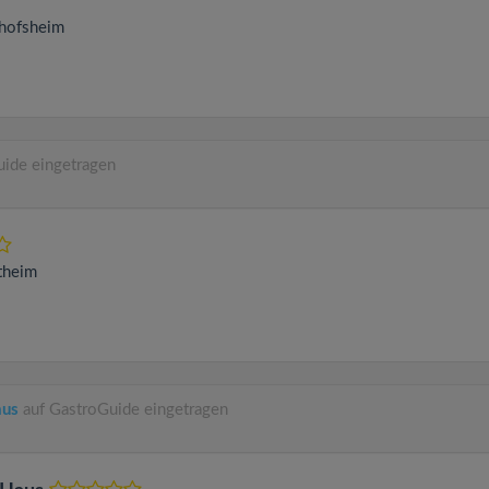
hofsheim
ide eingetragen
theim
aus
auf GastroGuide eingetragen