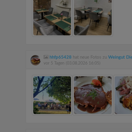
hhfp65428
hat neue Fotos zu
Weingut Di
vor 5 Tagen
(03.08.2026 16:05)