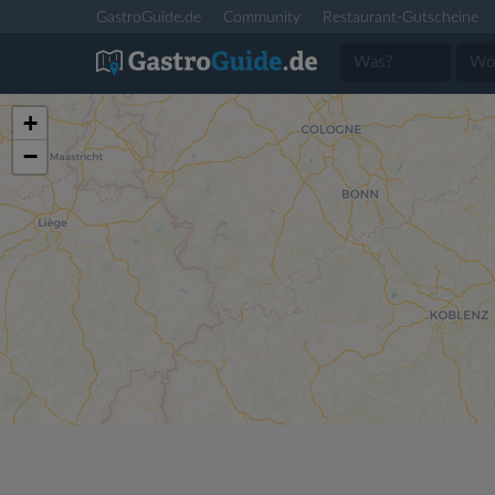
GastroGuide.de
Community
Restaurant-Gutscheine
+
−