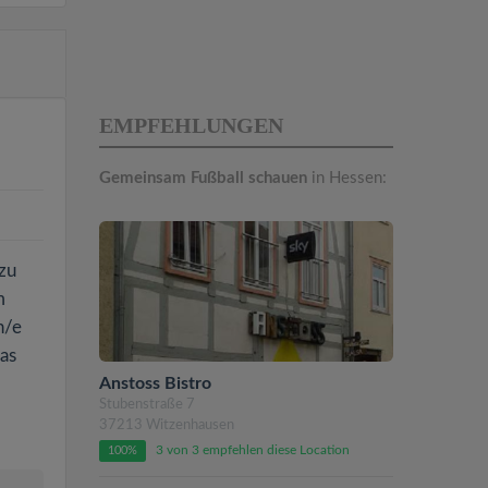
EMPFEHLUNGEN
Gemeinsam Fußball schauen
in Hessen:
zu
m
n/e
das
Anstoss Bistro
Stubenstraße 7
37213 Witzenhausen
3 von 3 empfehlen diese Location
100%