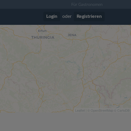
Für Gastronomen
Login
oder
Registrieren
Leaflet
| ©
OpenStreetMap
©
CartoDB