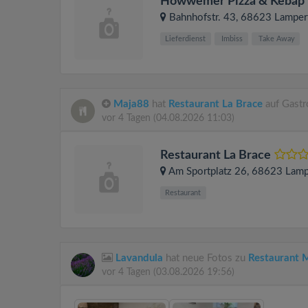
Howwemer Pizza & Kebap
Bahnhofstr. 43
, 68623
Lamper
Lieferdienst
Imbiss
Take Away
Maja88
hat
Restaurant La Brace
auf Gastr
vor 4 Tagen
(04.08.2026 11:03)
Restaurant La Brace
Am Sportplatz 26
, 68623
Lamp
Restaurant
Lavandula
hat neue Fotos zu
Restaurant M
vor 4 Tagen
(03.08.2026 19:56)