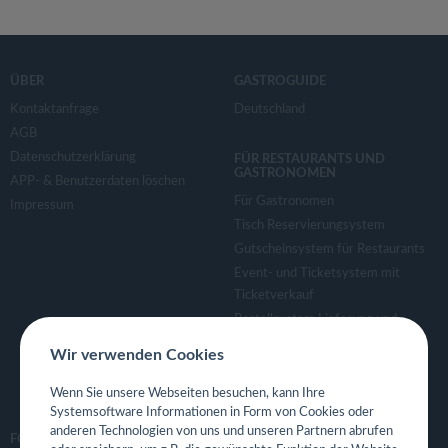
ÜBER
GASTROGUIDE
Kontaktanfrage
Deutschland
AGB
Datenschutzerklärung
FÜR RESTAURANTS UND
GASTRONOMEN
APP- & Benutzerdaten löschen
Für Gastronomen
Impressum
Tisch Reservierungsystem
Gutscheinsystem für Restaurants
Event- und Ticketsystem mit
Ticketverkauf
Bestellsystem Lieferung und
TakeAway
Wir verwenden Cookies
Webseiten für Restaurant
Eigene App für Restaurant
Wenn Sie unsere Webseiten besuchen, kann Ihre
Systemsoftware Informationen in Form von Cookies oder
anderen Technologien von uns und unseren Partnern abrufen
FOLGE UNS