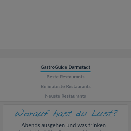
v
i
g
a
t
GastroGuide Darmstadt
Beste Restaurants
i
Beliebteste Restaurants
o
Neuste Restaurants
n
Abends ausgehen und was trinken