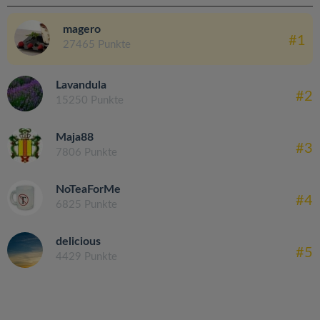
magero
#1
27465 Punkte
Lavandula
#2
15250 Punkte
Maja88
#3
7806 Punkte
NoTeaForMe
#4
6825 Punkte
delicious
#5
4429 Punkte