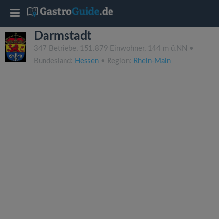
T
Darmstadt
o
347 Betriebe, 151.879 Einwohner, 144 m ü.NN •
Bundesland:
Hessen
• Region:
Rhein-Main
g
g
l
e
n
a