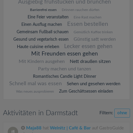
Ausgiebig frühstücken und brunchen
Barrierefrei essen
Drinnen rauchen dürfen
Eine Feier veranstalten
Eine Rast machen
Essen bestellen
Einen Ausflug machen
Gemeinsam Fußball schauen
Gemütlich Kaffee trinken
Günstig satt werden
Gesund und vegetarisch essen
Lecker essen gehen
Haute cuisine erleben
Mit Freunden essen gehen
Mit Kindern ausgehen
Nett draußen sitzen
Party machen und tanzen
Romantisches Candle Light Dinner
Schnell mal was essen
Sehen und gesehen werden
Zum Geschäftsessen einladen
Was neues ausprobieren
Aktivitäten in Darmstadt
Filtern:
ohne
Maja88
hat
Welnitz | Café & Bar
auf GastroGuide