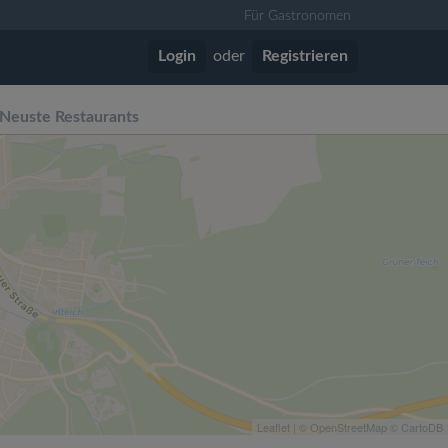
Für Gastronomen
Login
oder
Registrieren
Neuste Restaurants
Leaflet
| ©
OpenStreetMap
©
CartoDB