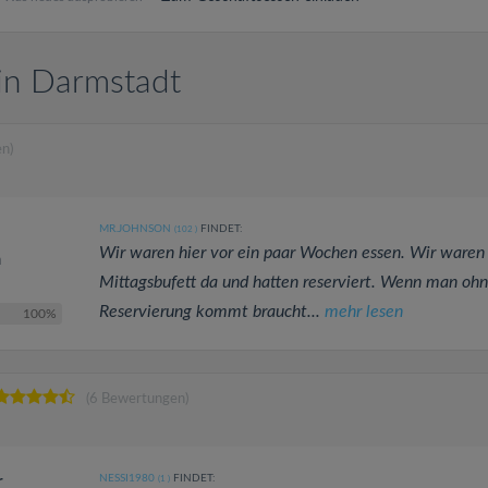
in Darmstadt
n)
MR.JOHNSON
FINDET:
(102
)
Wir waren hier vor ein paar Wochen essen. Wir ware
h
Mittagsbufett da und hatten reserviert. Wenn man oh
Reservierung kommt braucht...
mehr lesen
100%
(6 Bewertungen)
NESSI1980
FINDET:
r
(1
)