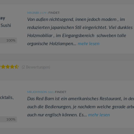
MAJA88
FINDET:
(1379
)
way
Von außen nichtsagend, innen jedoch modern , im
 Sushi
reduzierten japanischen Stil eingerichtet. Viel dunkles
Holzmobiliar , im Eingangsbereich schweben tolle
100%
organische Holzlampen...
mehr lesen
(2 Bewertungen)
MR.JOHNSON
FINDET:
(102
)
cktails,
Das Red Barn ist ein amerikanisches Restaurant, in d
auch die Bedienungen, je nachdem welche gerade arbe
auch nur englisch können. Es...
mehr lesen
100%