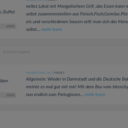
MAJA88
FINDET:
(1379
)
nettes Lokal mit Mongolischem Grill ,das Essen kann 
n, Buffet
selbst zusammenstellen-aus Fleisch,Fisch,Gemüse,Pil
etc.und verschiedenen Saucen sellt man sich das Men
100%
selbst...
mehr lesen
(2 Bewertungen)
HANSEAT1957
FINDET:
(307
)
Allgemein: Wieder in Darmstadt und die Deutsche Ba
täten
meinte es mal gut mit mir! Mit dem Bus vom Intercit
nun endlich zum Portugiesen...
mehr lesen
100%