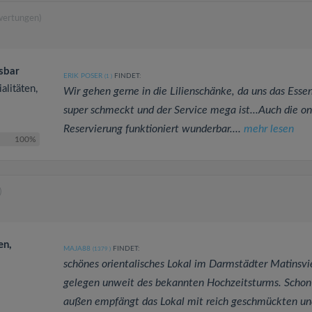
wertungen)
tsbar
ERIK POSER
FINDET:
(1
)
alitäten,
Wir gehen gerne in die Lilienschänke, da uns das Esse
super schmeckt und der Service mega ist...Auch die on
Reservierung funktioniert wunderbar....
mehr lesen
100%
)
en,
MAJA88
FINDET:
(1379
)
schönes orientalisches Lokal im Darmstädter Matinsvi
gelegen unweit des bekannten Hochzeitsturms. Schon
außen empfängt das Lokal mit reich geschmückten un