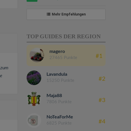
Mehr Empfehlungen
TOP GUIDES DER REGION
magero
#1
27465 Punkte
n zum
Lavandula
ne
#2
15250 Punkte
Maja88
#3
7806 Punkte
NoTeaForMe
#4
6825 Punkte