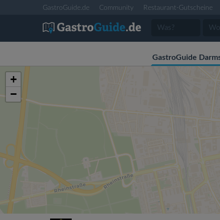
GastroGuide.de
Community
Restaurant-Gutscheine
GastroGuide Darms
+
−