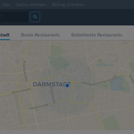
Jobs
Gastro eintragen
Beitrag schreiben
tadt
Beste Restaurants
Beliebteste Restaurants