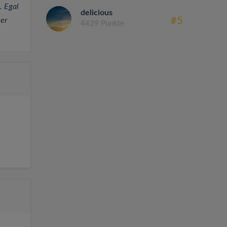
. Egal
delicious
#5
er
4429 Punkte