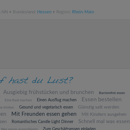
ü.NN • Bundesland:
Hessen
• Region:
Rhein-Main
Ausgiebig frühstücken und brunchen
Barrierefrei essen
Essen bestellen
Einen Ausflug machen
Eine Rast machen
Günstig satt werden
Gesund und vegetarisch essen
e trinken
hen
Mit Freunden essen gehen
Mit Kindern ausgehen
Schnell mal was essen
zen
Romantisches Candle Light Dinner
Zum Geschäftsessen einladen
Was neues ausprobieren