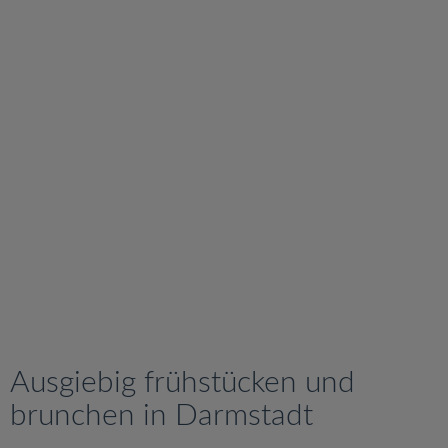
v
i
g
a
t
i
o
n
Ausgiebig frühstücken und
brunchen in Darmstadt