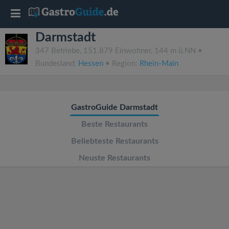
T
Darmstadt
o
347 Betriebe, 151.879 Einwohner, 144 m ü.NN •
Bundesland:
Hessen
• Region:
Rhein-Main
g
g
GastroGuide Darmstadt
l
Beste Restaurants
Beliebteste Restaurants
e
Neuste Restaurants
n
a