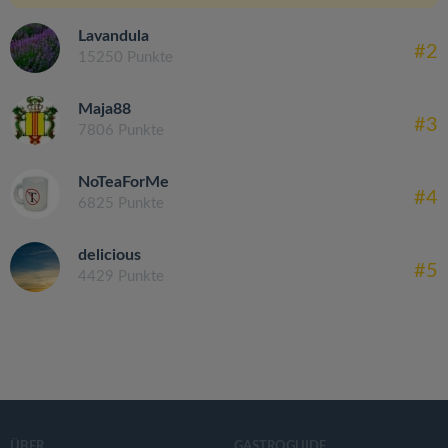
Lavandula
#2
15250 Punkte
Maja88
#3
7806 Punkte
NoTeaForMe
#4
6825 Punkte
delicious
#5
4429 Punkte
ÜBER
GASTROGUIDE