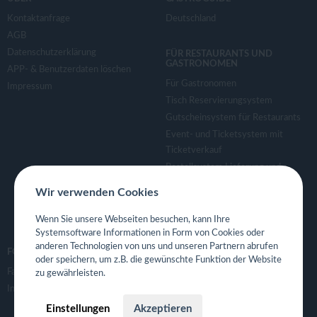
Kontaktanfrage
Deutschland
AGB
Datenschutzerklärung
FÜR RESTAURANTS UND
GASTRONOMEN
APP- & Benutzerdaten löschen
Für Gastronomen
Impressum
Tisch Reservierungsystem
Gutscheinsystem für Restaurants
Event- und Ticketsystem mit
Ticketverkauf
Bestellsystem Lieferung und
TakeAway
Wir verwenden Cookies
Webseiten für Restaurant
Eigene App für Restaurant
Wenn Sie unsere Webseiten besuchen, kann Ihre
Systemsoftware Informationen in Form von Cookies oder
anderen Technologien von uns und unseren Partnern abrufen
FOLGE UNS
oder speichern, um z.B. die gewünschte Funktion der Website
Facebook
zu gewährleisten.
Instagram
Einstellungen
Akzeptieren