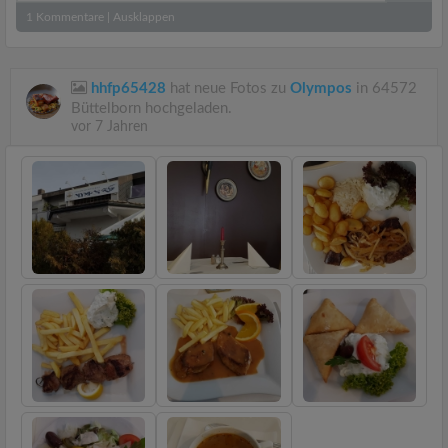
1
Kommentare
|
Ausklappen
hhfp65428
hat neue Fotos zu
Olympos
in 64572
Büttelborn hochgeladen.
vor 7 Jahren