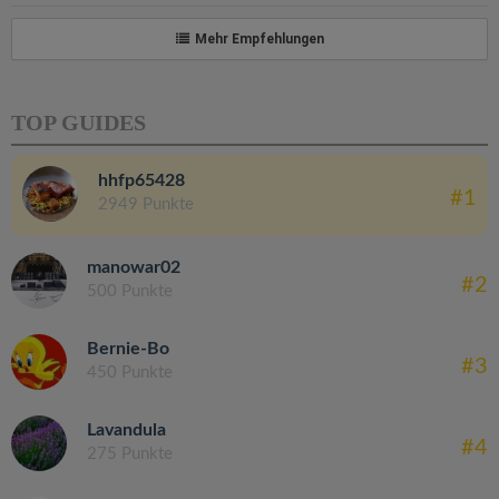
Mehr Empfehlungen
TOP GUIDES
hhfp65428
#1
2949 Punkte
manowar02
#2
500 Punkte
Bernie-Bo
#3
450 Punkte
Lavandula
#4
275 Punkte