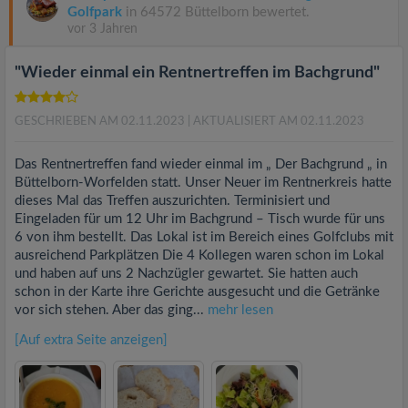
Golfpark
in 64572 Büttelborn bewertet.
vor 3 Jahren
"Wieder einmal ein Rentnertreffen im Bachgrund"
GESCHRIEBEN AM 02.11.2023
| AKTUALISIERT AM 02.11.2023
Das Rentnertreffen fand wieder einmal im „ Der Bachgrund „ in
Büttelborn-Worfelden statt. Unser Neuer im Rentnerkreis hatte
dieses Mal das Treffen auszurichten. Terminisiert und
Eingeladen für um 12 Uhr im Bachgrund – Tisch wurde für uns
6 von ihm bestellt. Das Lokal ist im Bereich eines Golfclubs mit
ausreichend Parkplätzen Die 4 Kollegen waren schon im Lokal
und haben auf uns 2 Nachzügler gewartet. Sie hatten auch
schon in der Karte ihre Gerichte ausgesucht und die Getränke
vor sich stehen. Aber das ging...
mehr lesen
[Auf extra Seite anzeigen]