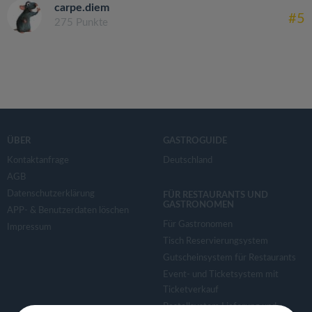
carpe.diem
#5
275 Punkte
ÜBER
GASTROGUIDE
Kontaktanfrage
Deutschland
AGB
Datenschutzerklärung
FÜR RESTAURANTS UND
GASTRONOMEN
APP- & Benutzerdaten löschen
Für Gastronomen
Impressum
Tisch Reservierungsystem
Gutscheinsystem für Restaurants
Event- und Ticketsystem mit
Ticketverkauf
Bestellsystem Lieferung und