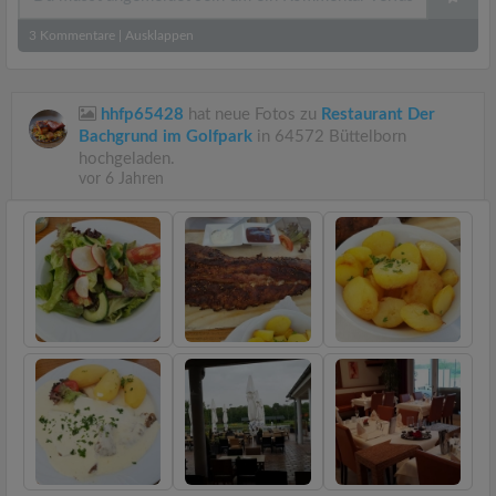
3
Kommentare
|
Ausklappen
hhfp65428
hat neue Fotos zu
Restaurant Der
Bachgrund im Golfpark
in 64572 Büttelborn
hochgeladen.
vor 6 Jahren