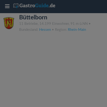
T
Büttelborn
o
11 Betriebe, 14.199 Einwohner, 91 m ü.NN •
Bundesland:
Hessen
• Region:
Rhein-Main
g
g
l
e
n
a