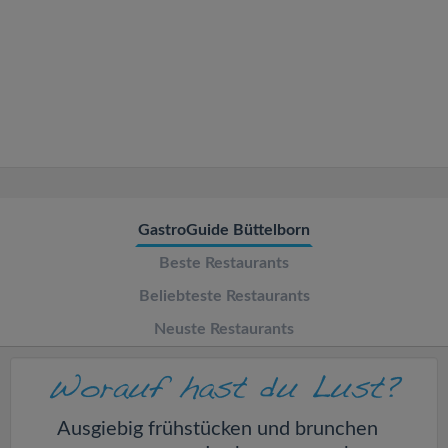
v
i
g
a
t
GastroGuide Büttelborn
Beste Restaurants
i
Beliebteste Restaurants
o
Neuste Restaurants
n
Ausgiebig frühstücken und brunchen