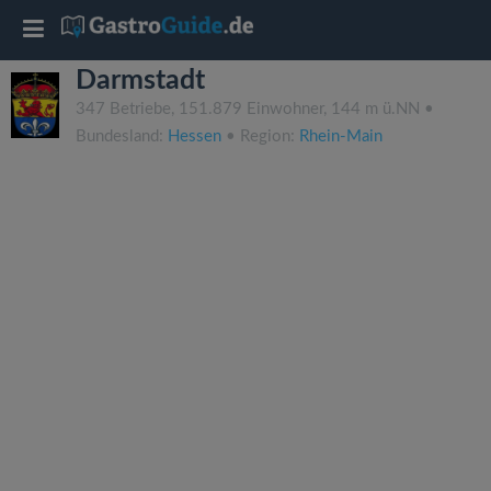
T
Darmstadt
o
347 Betriebe, 151.879 Einwohner, 144 m ü.NN •
Bundesland:
Hessen
• Region:
Rhein-Main
g
g
l
e
n
a