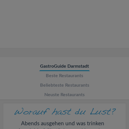
v
i
g
a
t
GastroGuide Darmstadt
Beste Restaurants
i
Beliebteste Restaurants
o
Neuste Restaurants
n
Abends ausgehen und was trinken