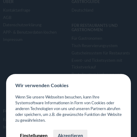
ÜBER
GASTROGUIDE
Kontaktanfrage
Deutschland
AGB
Datenschutzerklärung
FÜR RESTAURANTS UND
GASTRONOMEN
APP- & Benutzerdaten löschen
Für Gastronomen
Impressum
Tisch Reservierungsystem
Gutscheinsystem für Restaurants
Event- und Ticketsystem mit
Ticketverkauf
Bestellsystem Lieferung und
TakeAway
Wir verwenden Cookies
Webseiten für Restaurant
Eigene App für Restaurant
Wenn Sie unsere Webseiten besuchen, kann Ihre
Systemsoftware Informationen in Form von Cookies oder
anderen Technologien von uns und unseren Partnern abrufen
FOLGE UNS
oder speichern, um z.B. die gewünschte Funktion der Website
Facebook
zu gewährleisten.
Instagram
Einstellungen
Akzeptieren