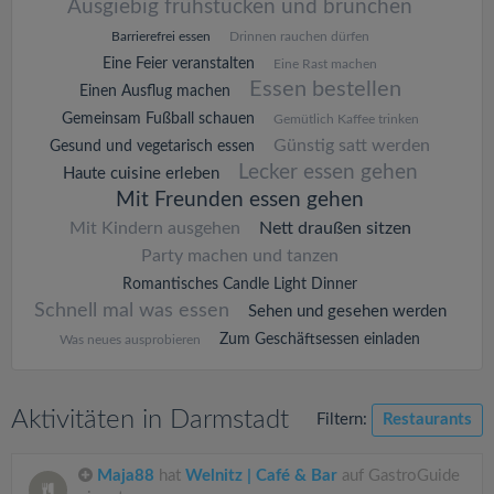
Ausgiebig frühstücken und brunchen
Barrierefrei essen
Drinnen rauchen dürfen
Eine Feier veranstalten
Eine Rast machen
Essen bestellen
Einen Ausflug machen
Gemeinsam Fußball schauen
Gemütlich Kaffee trinken
Günstig satt werden
Gesund und vegetarisch essen
Lecker essen gehen
Haute cuisine erleben
Mit Freunden essen gehen
Mit Kindern ausgehen
Nett draußen sitzen
Party machen und tanzen
Romantisches Candle Light Dinner
Schnell mal was essen
Sehen und gesehen werden
Zum Geschäftsessen einladen
Was neues ausprobieren
Aktivitäten in Darmstadt
Filtern:
Restaurants
Maja88
hat
Welnitz | Café & Bar
auf GastroGuide