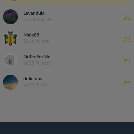
Lavandula
#2
15250 Punkte
Maja88
#3
7806 Punkte
NoTeaForMe
#4
6825 Punkte
delicious
#5
4429 Punkte