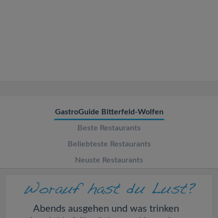
v
i
g
a
t
GastroGuide Bitterfeld-Wolfen
Beste Restaurants
i
Beliebteste Restaurants
o
Neuste Restaurants
n
Abends ausgehen und was trinken