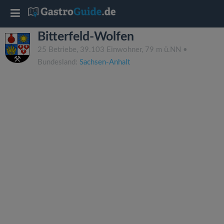
T
Bitterfeld-Wolfen
o
25 Betriebe, 39.103 Einwohner, 79 m ü.NN •
Bundesland:
Sachsen-Anhalt
g
g
l
e
n
a