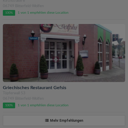
Kirchstraße 6
06749 Bitterfeld-Wolfen
1 von 1 empfehlen diese Location
100%
Griechisches Restaurant Gefsis
Töpferwall 53
06749 Bitterfeld-Wolfen
1 von 1 empfehlen diese Location
100%
Mehr Empfehlungen