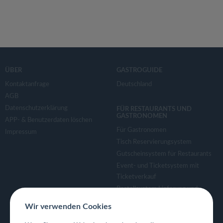
ÜBER
GASTROGUIDE
Kontaktanfrage
Deutschland
AGB
Datenschutzerklärung
FÜR RESTAURANTS UND
GASTRONOMEN
APP- & Benutzerdaten löschen
Für Gastronomen
Impressum
Tisch Reservierungsystem
Gutscheinsystem für Restaurants
Event- und Ticketsystem mit
Ticketverkauf
Bestellsystem Lieferung und
TakeAway
Wir verwenden Cookies
Webseiten für Restaurant