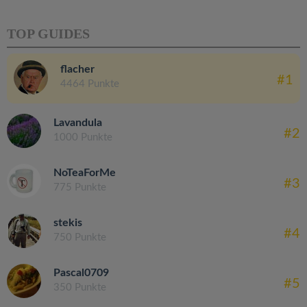
TOP GUIDES
flacher
#1
4464 Punkte
Lavandula
#2
1000 Punkte
NoTeaForMe
#3
775 Punkte
stekis
#4
750 Punkte
Pascal0709
#5
350 Punkte