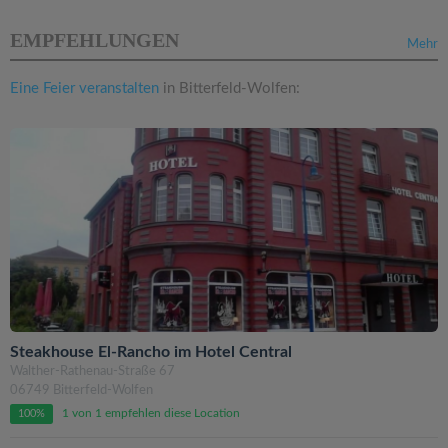
EMPFEHLUNGEN
Mehr
Eine Feier veranstalten
in Bitterfeld-Wolfen:
Steakhouse El-Rancho im Hotel Central
Walther-Rathenau-Straße 67
06749 Bitterfeld-Wolfen
1 von 1 empfehlen diese Location
100%