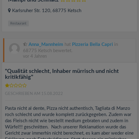
Mampf und Schmatz
Karlsruher Str. 120
, 68775
Ketsch
Restaurant
Anna_Mannheim
hat
Pizzeria Bella Capri
in
68775 Ketsch bewertet.
vor 4 Jahren
"Qualität schlecht, Inhaber mürrisch und nicht
kritikfähig"
GESCHRIEBEN AM 15.08.2022
Pasta nicht al dente, Pizza nicht authentisch, Tagliata di Manzo
roch schlecht und wurde komplett zurückgegeben. Zudem war
das Fleisch nicht wie bestellt medium gebraten und zudem in
Würfel!!! geschnitten. Nach unserer Reklamation wurde das
Gericht zwar immerhin nicht berechnet, es kam aber weder eine