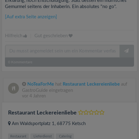
Erklärung, noch Entschuldigung. Statt dessen ein mürrisches
Gemurmel seitens der Inhaberin. Ein absolutes "no go".
[Auf extra Seite anzeigen]
Hilfreich
|
Gut geschrieben
0
Kommentare
NoTeaForMe
hat
Restaurant Leckereienliebe
auf
GastroGuide eingetragen
vor 4 Jahren
Restaurant Leckereienliebe
Am Waldsportplatz 1
, 68775
Ketsch
Restaurant
Lieferdienst
Catering