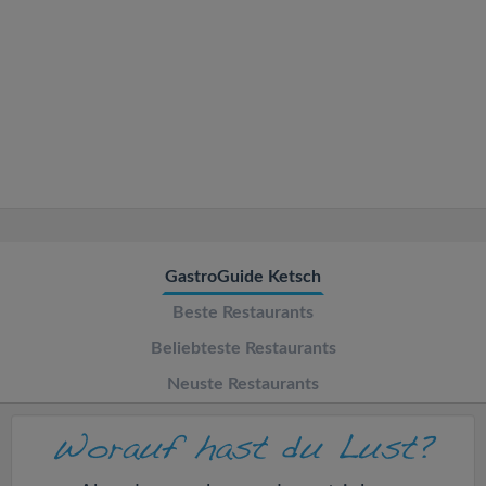
v
i
g
a
t
GastroGuide Ketsch
i
Beste Restaurants
o
Beliebteste Restaurants
Neuste Restaurants
n