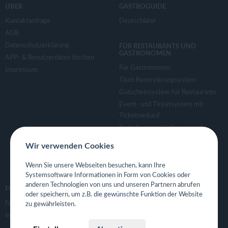
ÜBER
GASTROGUIDE
Kontaktanfrage
Deutschland
AGB
Datenschutzerklärung
FÜR RESTAURANTS UND
GASTRONOMEN
APP- & Benutzerdaten löschen
Für Gastronomen
Impressum
Tisch Reservierungsystem
Gutscheinsystem für Restaurants
Event- und Ticketsystem mit
Ticketverkauf
Bestellsystem Lieferung und
TakeAway
Wir verwenden Cookies
Webseiten für Restaurant
Eigene App für Restaurant
Wenn Sie unsere Webseiten besuchen, kann Ihre
Systemsoftware Informationen in Form von Cookies oder
anderen Technologien von uns und unseren Partnern abrufen
FOLGE UNS
oder speichern, um z.B. die gewünschte Funktion der Website
Facebook
zu gewährleisten.
Instagram