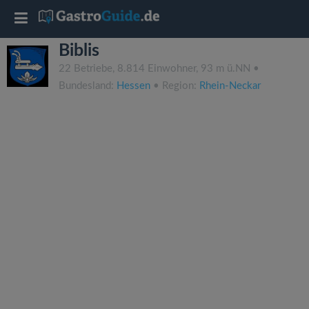
T
Biblis
o
22 Betriebe, 8.814 Einwohner, 93 m ü.NN •
Bundesland:
Hessen
• Region:
Rhein-Neckar
g
g
l
e
n
a