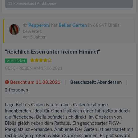
11
Kommentare
|
Ausklappen
Pepperoni
hat
Bellas Garten
in 68647 Biblis
bewertet.
vor 5 Jahren
"Reichlich Essen unter freiem Himmel"
Verifiziert
GESCHRIEBEN AM 15.08.2021
Besucht am 11.08.2021
Besuchszeit:
Abendessen
2
Personen
Lage Bella´s Garten ist ein reines Gartenlokal ohne
Innenbereich. Ideal für einen Halt nach einer Fahrradtour durch
die Riedebene. Bella befindet sich direkt im Ortskern von
Biblis gleich neben dem Rathaus. Ein geschotterter PKW-
Parkplatz ist vorhanden. Ambiente Der Garten ist beschattet mit
rechteckigen großen weißen Sonnenschirmen. Es gibt sowohl