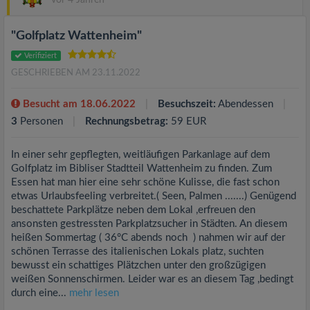
vor 4 Jahren
"Golfplatz Wattenheim"
Verifiziert
GESCHRIEBEN AM 23.11.2022
Besucht am 18.06.2022
Besuchszeit:
Abendessen
3
Personen
Rechnungsbetrag:
59 EUR
In einer sehr gepflegten, weitläufigen Parkanlage auf dem
Golfplatz im Bibliser Stadtteil Wattenheim zu finden. Zum
Essen hat man hier eine sehr schöne Kulisse, die fast schon
etwas Urlaubsfeeling verbreitet.( Seen, Palmen .......) Genügend
beschattete Parkplätze neben dem Lokal ,erfreuen den
ansonsten gestressten Parkplatzsucher in Städten. An diesem
heißen Sommertag ( 36°C abends noch ) nahmen wir auf der
schönen Terrasse des italienischen Lokals platz, suchten
bewusst ein schattiges Plätzchen unter den großzügigen
weißen Sonnenschirmen. Leider war es an diesem Tag ,bedingt
durch eine...
mehr lesen