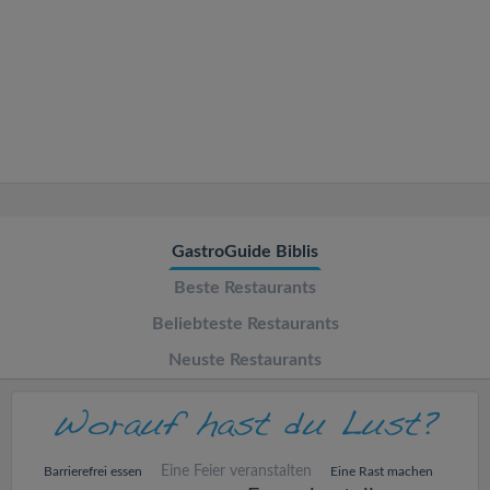
v
i
g
a
t
GastroGuide Biblis
Beste Restaurants
i
Beliebteste Restaurants
o
Neuste Restaurants
n
Eine Feier veranstalten
Barrierefrei essen
Eine Rast machen