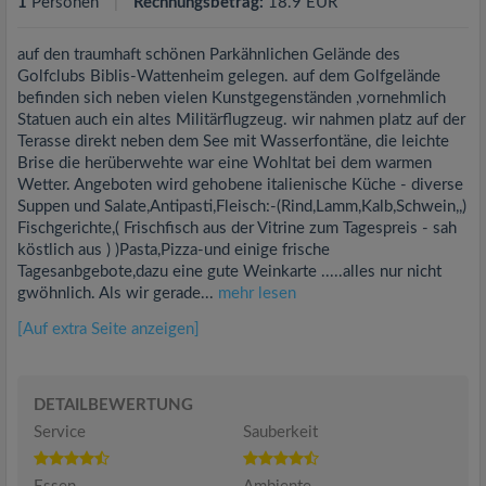
1
Personen
Rechnungsbetrag:
18.9 EUR
auf den traumhaft schönen Parkähnlichen Gelände des
Golfclubs Biblis-Wattenheim gelegen. auf dem Golfgelände
befinden sich neben vielen Kunstgegenständen ,vornehmlich
Statuen auch ein altes Militärflugzeug. wir nahmen platz auf der
Terasse direkt neben dem See mit Wasserfontäne, die leichte
Brise die herüberwehte war eine Wohltat bei dem warmen
Wetter. Angeboten wird gehobene italienische Küche - diverse
Suppen und Salate,Antipasti,Fleisch:-(Rind,Lamm,Kalb,Schwein,,)
Fischgerichte,( Frischfisch aus der Vitrine zum Tagespreis - sah
köstlich aus ) )Pasta,Pizza-und einige frische
Tagesanbgebote,dazu eine gute Weinkarte .....alles nur nicht
gwöhnlich. Als wir gerade...
mehr lesen
[Auf extra Seite anzeigen]
DETAILBEWERTUNG
Service
Sauberkeit