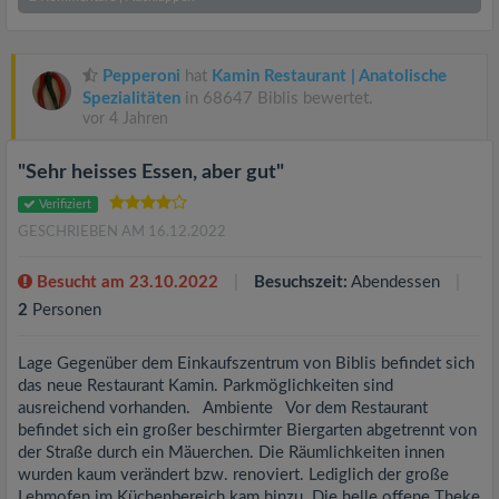
Pepperoni
hat
Kamin Restaurant | Anatolische
Spezialitäten
in 68647 Biblis bewertet.
vor 4 Jahren
"Sehr heisses Essen, aber gut"
Verifiziert
GESCHRIEBEN AM 16.12.2022
Besucht am 23.10.2022
Besuchszeit:
Abendessen
2
Personen
Lage Gegenüber dem Einkaufszentrum von Biblis befindet sich
das neue Restaurant Kamin. Parkmöglichkeiten sind
ausreichend vorhanden. Ambiente Vor dem Restaurant
befindet sich ein großer beschirmter Biergarten abgetrennt von
der Straße durch ein Mäuerchen. Die Räumlichkeiten innen
wurden kaum verändert bzw. renoviert. Lediglich der große
Lehmofen im Küchenbereich kam hinzu. Die helle offene Theke