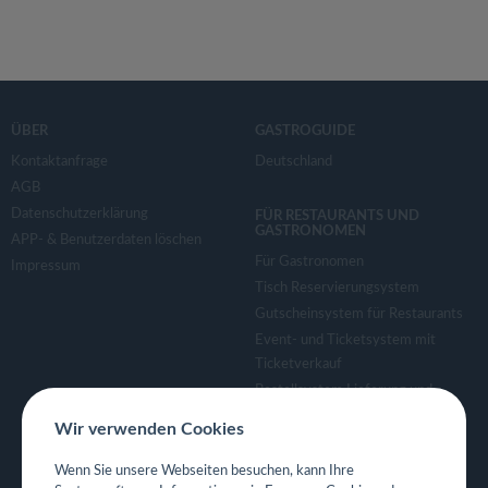
ÜBER
GASTROGUIDE
Kontaktanfrage
Deutschland
AGB
Datenschutzerklärung
FÜR RESTAURANTS UND
GASTRONOMEN
APP- & Benutzerdaten löschen
Für Gastronomen
Impressum
Tisch Reservierungsystem
Gutscheinsystem für Restaurants
Event- und Ticketsystem mit
Ticketverkauf
Bestellsystem Lieferung und
TakeAway
Wir verwenden Cookies
Webseiten für Restaurant
Eigene App für Restaurant
Wenn Sie unsere Webseiten besuchen, kann Ihre