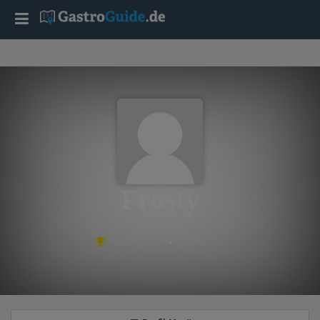
T
o
g
g
l
Frosty
e
aus Einhausen
Platz #7829 • 20 Punkte
n
a