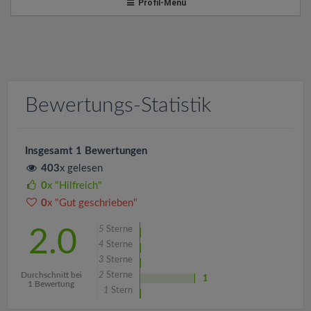
v
Profil-Menü
i
g
Bewertungs-Statistik
a
t
Insgesamt 1 Bewertungen
403
x gelesen
i
0
x "Hilfreich"
0
x "Gut geschrieben"
o
5
Sterne
2.0
4
Sterne
n
3
Sterne
Durchschnitt bei
2
Sterne
1
1 Bewertung
1
Stern