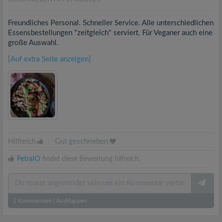
Freundliches Personal. Schneller Service. Alle unterschiedlichen
Essensbestellungen "zeitgleich" serviert. Für Veganer auch eine
große Auswahl.
[Auf extra Seite anzeigen]
Hilfreich
|
Gut geschrieben
PetraIO
findet diese Bewertung hilfreich.
1
Kommentare
|
Ausklappen