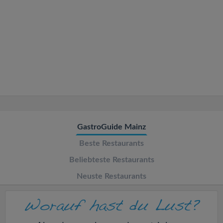
v
i
g
a
t
GastroGuide Mainz
i
Beste Restaurants
o
Beliebteste Restaurants
Neuste Restaurants
n