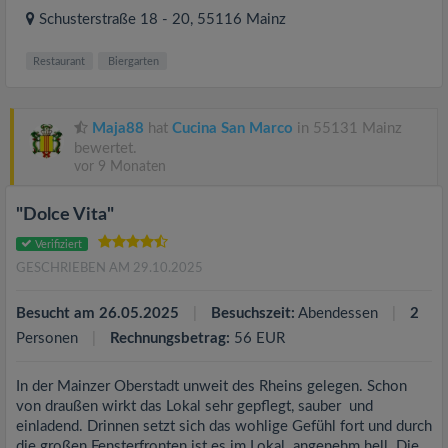
Schusterstraße 18 - 20
, 55116
Mainz
Restaurant
Biergarten
Maja88
hat
Cucina San Marco
in 55131 Mainz
bewertet.
vor 9 Monaten
"Dolce Vita"
Verifiziert
GESCHRIEBEN AM 29.10.2025
Besucht am 26.05.2025
Besuchszeit:
Abendessen
2
Personen
Rechnungsbetrag:
56 EUR
In der Mainzer Oberstadt unweit des Rheins gelegen. Schon
von draußen wirkt das Lokal sehr gepflegt, sauber und
einladend. Drinnen setzt sich das wohlige Gefühl fort und durch
die großen Fensterfronten ist es im Lokal angenehm hell. Die