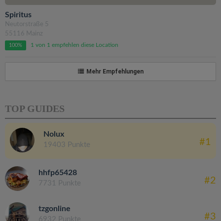
Spiritus
Neutorstraße 5
55116 Mainz
1 von 1 empfehlen diese Location
100%
Mehr Empfehlungen
TOP GUIDES
Nolux
#1
19403 Punkte
hhfp65428
#2
7731 Punkte
tzgonline
#3
6932 Punkte