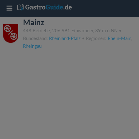
T
Mainz
o
448 Betriebe, 206.991 Einwohner, 89 m ü.NN •
Bundesland:
Rheinland-Pfalz
• Regionen:
Rhein-Main
,
g
Rheingau
g
l
e
n
a