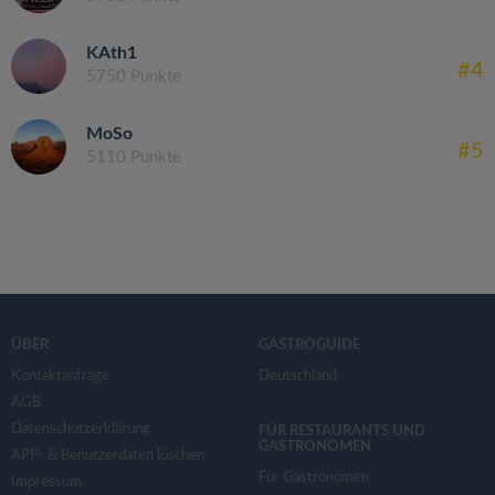
KAth1
#4
5750 Punkte
MoSo
#5
5110 Punkte
ÜBER
GASTROGUIDE
Kontaktanfrage
Deutschland
AGB
Datenschutzerklärung
FÜR RESTAURANTS UND
GASTRONOMEN
APP- & Benutzerdaten löschen
Für Gastronomen
Impressum