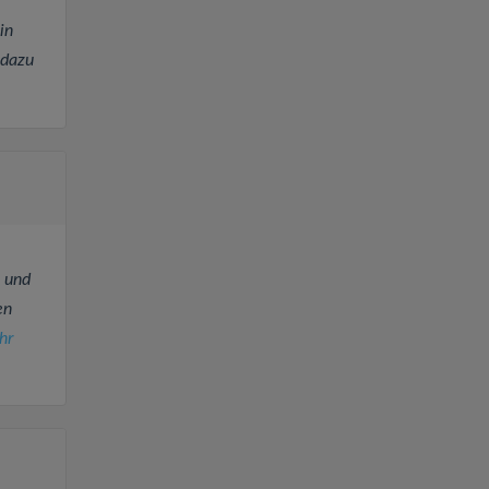
in
 dazu
 und
en
hr