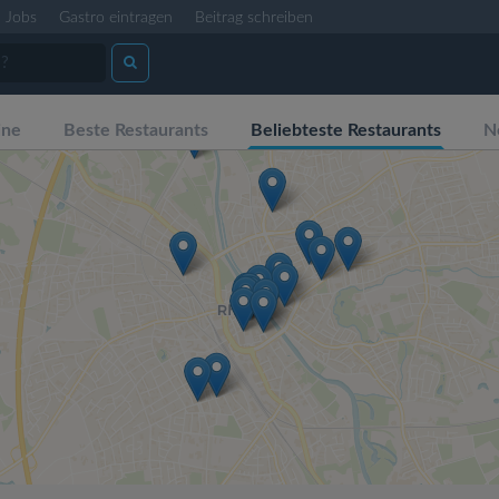
Jobs
Gastro eintragen
Beitrag schreiben
ine
Beste Restaurants
Beliebteste Restaurants
N