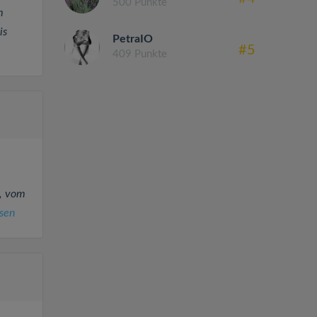
500 Punkte
m
is
PetraIO
#5
409 Punkte
l, vom
sen