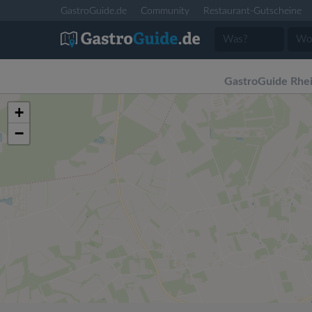
GastroGuide.de
Community
Restaurant-Gutscheine
GastroGuide Rhe
+
−