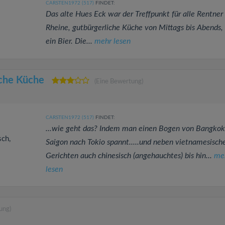
CARSTEN1972 (517)
FINDET:
Das alte Hues Eck war der Treffpunkt für alle Rentner 
Rheine, gutbürgerliche Küche von Mittags bis Abends,
ein Bier. Die...
mehr lesen
sche Küche
(Eine Bewertung)
CARSTEN1972 (517)
FINDET:
...wie geht das? Indem man einen Bogen von Bangkok
sch,
Saigon nach Tokio spannt.....und neben vietnamesisch
Gerichten auch chinesisch (angehauchtes) bis hin...
me
lesen
ung)