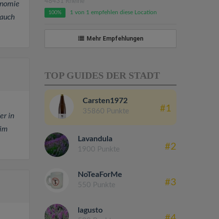
48431 Rheine
onomie
1 von 1 empfehlen diese Location
100%
 auch
Mehr Empfehlungen
TOP GUIDES DER STADT
Carsten1972
#1
35860 Punkte
er in
 im
Lavandula
#2
1900 Punkte
NoTeaForMe
#3
550 Punkte
lagusto
#4