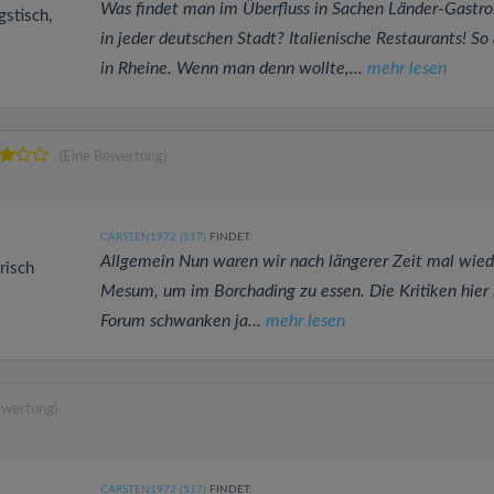
Was findet man im Überfluss in Sachen Länder-Gastr
gstisch,
in jeder deutschen Stadt? Italienische Restaurants! So
in Rheine. Wenn man denn wollte,...
mehr lesen
(Eine Bewertung)
CARSTEN1972 (517)
FINDET:
Allgemein Nun waren wir nach längerer Zeit mal wied
risch
Mesum, um im Borchading zu essen. Die Kritiken hier
Forum schwanken ja...
mehr lesen
ewertung)
CARSTEN1972 (517)
FINDET: