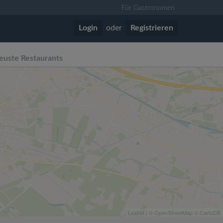
Für Gastronomen
Login
oder
Registrieren
euste Restaurants
Leaflet
| ©
OpenStreetMap
©
CartoDB