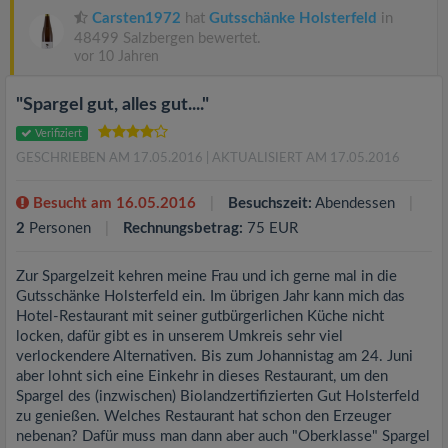
Carsten1972
hat
Gutsschänke Holsterfeld
in
48499 Salzbergen bewertet.
vor 10 Jahren
"Spargel gut, alles gut...."
Verifiziert
GESCHRIEBEN AM 17.05.2016
| AKTUALISIERT AM 17.05.2016
Besucht am 16.05.2016
Besuchszeit:
Abendessen
2
Personen
Rechnungsbetrag:
75 EUR
Zur Spargelzeit kehren meine Frau und ich gerne mal in die
Gutsschänke Holsterfeld ein. Im übrigen Jahr kann mich das
Hotel-Restaurant mit seiner gutbürgerlichen Küche nicht
locken, dafür gibt es in unserem Umkreis sehr viel
verlockendere Alternativen. Bis zum Johannistag am 24. Juni
aber lohnt sich eine Einkehr in dieses Restaurant, um den
Spargel des (inzwischen) Biolandzertifizierten Gut Holsterfeld
zu genießen. Welches Restaurant hat schon den Erzeuger
nebenan? Dafür muss man dann aber auch "Oberklasse" Spargel