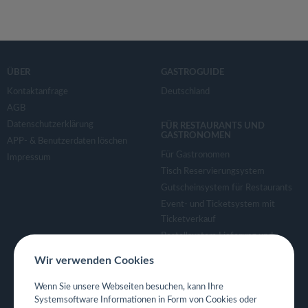
ÜBER
GASTROGUIDE
Kontaktanfrage
Deutschland
AGB
Datenschutzerklärung
FÜR RESTAURANTS UND
GASTRONOMEN
APP- & Benutzerdaten löschen
Für Gastronomen
Impressum
Tisch Reservierungsystem
Gutscheinsystem für Restaurants
Event- und Ticketsystem mit
Ticketverkauf
Bestellsystem Lieferung und
TakeAway
Wir verwenden Cookies
Webseiten für Restaurant
Eigene App für Restaurant
Wenn Sie unsere Webseiten besuchen, kann Ihre
Systemsoftware Informationen in Form von Cookies oder