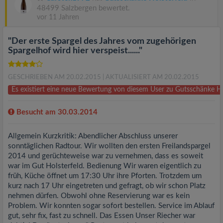
48499 Salzbergen bewertet.
vor 11 Jahren
"Der erste Spargel des Jahres vom zugehörigen
Spargelhof wird hier verspeist......"
GESCHRIEBEN AM 20.02.2015
| AKTUALISIERT AM 20.02.2015
Es existiert eine neue Bewertung von diesem User zu Gutsschänke H
Besucht am 30.03.2014
Allgemein Kurzkritik: Abendlicher Abschluss unserer
sonntäglichen Radtour. Wir wollten den ersten Freilandspargel
2014 und gerüchteweise war zu vernehmen, dass es soweit
war im Gut Holsterfeld. Bedienung Wir waren eigentlich zu
früh, Küche öffnet um 17:30 Uhr ihre Pforten. Trotzdem um
kurz nach 17 Uhr eingetreten und gefragt, ob wir schon Platz
nehmen dürfen. Obwohl ohne Reservierung war es kein
Problem. Wir konnten sogar sofort bestellen. Service im Ablauf
gut, sehr fix, fast zu schnell. Das Essen Unser Riecher war