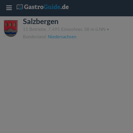
T
Salzbergen
o
11 Betriebe, 7.495 Einwohner, 38 m ü.NN •
Bundesland:
Niedersachsen
g
g
l
e
n
a