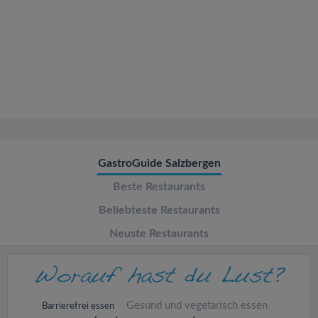
v
i
g
a
t
GastroGuide Salzbergen
Beste Restaurants
i
Beliebteste Restaurants
o
Neuste Restaurants
n
Gesund und vegetarisch essen
Barrierefrei essen