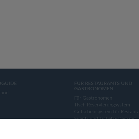
OGUIDE
FÜR RESTAURANTS UND
GASTRONOMEN
land
Für Gastronomen
Tisch Reservierungsystem
Gutscheinsystem für Restaur
Event- und Ticketsystem mit
Ticketverkauf
Bestellsystem Lieferung und