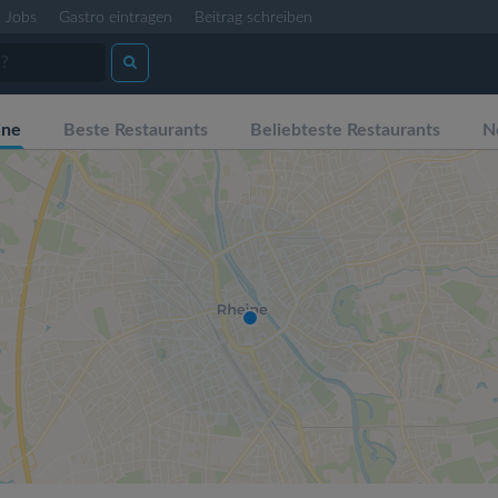
Jobs
Gastro eintragen
Beitrag schreiben
ine
Beste Restaurants
Beliebteste Restaurants
N