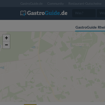
GastroGuide.de
Community
Restaurant-Gutscheine
GastroGuide Rhe
+
−