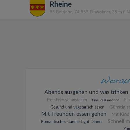
Rheine
95 Betriebe, 74.852 Einwohner, 35 m ü.
Abends ausgehen und was trinken
Eine Feier veranstalten
Ei
Eine Rast machen
Günstig s
Gesund und vegetarisch essen
Mit Freunden essen gehen
Mit Kind
Schnell m
Romantisches Candle Light Dinner
Zum