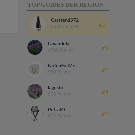
TOP GUIDES DER REGION
Carsten1972
#1
35860 Punkte
Lavandula
#2
1900 Punkte
NoTeaForMe
#3
550 Punkte
lagusto
#4
500 Punkte
PetraIO
#5
409 Punkte