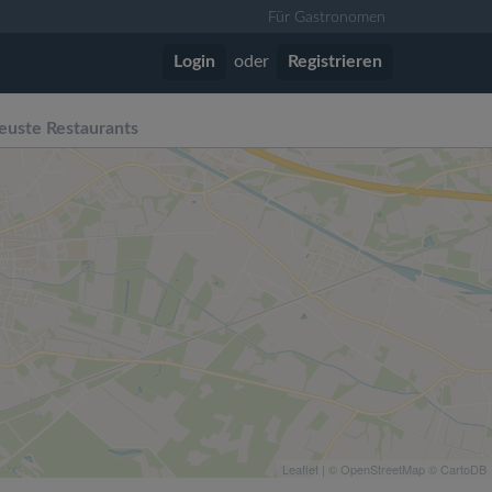
Für Gastronomen
Login
oder
Registrieren
euste Restaurants
Leaflet
| ©
OpenStreetMap
©
CartoDB