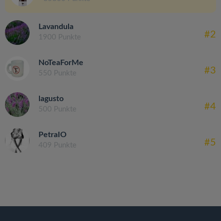
Lavandula
#2
1900 Punkte
NoTeaForMe
#3
550 Punkte
lagusto
#4
500 Punkte
PetraIO
#5
409 Punkte