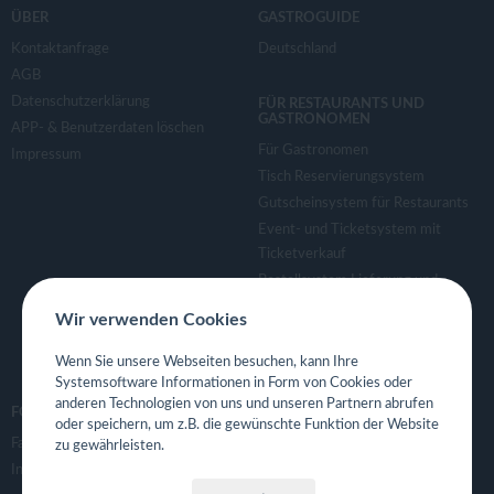
ÜBER
GASTROGUIDE
Kontaktanfrage
Deutschland
AGB
Datenschutzerklärung
FÜR RESTAURANTS UND
GASTRONOMEN
APP- & Benutzerdaten löschen
Für Gastronomen
Impressum
Tisch Reservierungsystem
Gutscheinsystem für Restaurants
Event- und Ticketsystem mit
Ticketverkauf
Bestellsystem Lieferung und
TakeAway
Wir verwenden Cookies
Webseiten für Restaurant
Eigene App für Restaurant
Wenn Sie unsere Webseiten besuchen, kann Ihre
Systemsoftware Informationen in Form von Cookies oder
anderen Technologien von uns und unseren Partnern abrufen
FOLGE UNS
oder speichern, um z.B. die gewünschte Funktion der Website
Facebook
zu gewährleisten.
Instagram