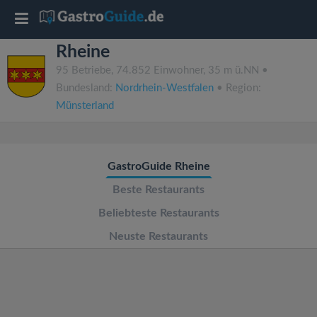
T
Rheine
o
95 Betriebe, 74.852 Einwohner, 35 m ü.NN •
Bundesland:
Nordrhein-Westfalen
• Region:
g
Münsterland
g
GastroGuide Rheine
l
Beste Restaurants
e
Beliebteste Restaurants
Neuste Restaurants
n
a