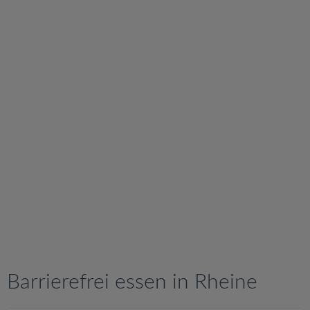
v
i
g
a
t
i
o
n
Barrierefrei essen in Rheine