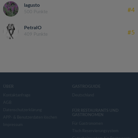
lagusto
#4
500 Punkte
PetraIO
#5
409 Punkte
ÜBER
GASTROGUIDE
Kontaktanfrage
Deutschland
AGB
Datenschutzerklärung
FÜR RESTAURANTS UND
GASTRONOMEN
APP- & Benutzerdaten löschen
Für Gastronomen
Impressum
Tisch Reservierungsystem