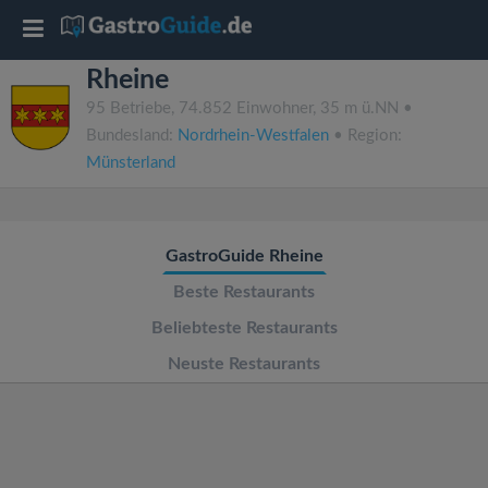
T
Rheine
o
95 Betriebe, 74.852 Einwohner, 35 m ü.NN •
Bundesland:
Nordrhein-Westfalen
• Region:
g
Münsterland
g
GastroGuide Rheine
l
Beste Restaurants
e
Beliebteste Restaurants
Neuste Restaurants
n
a