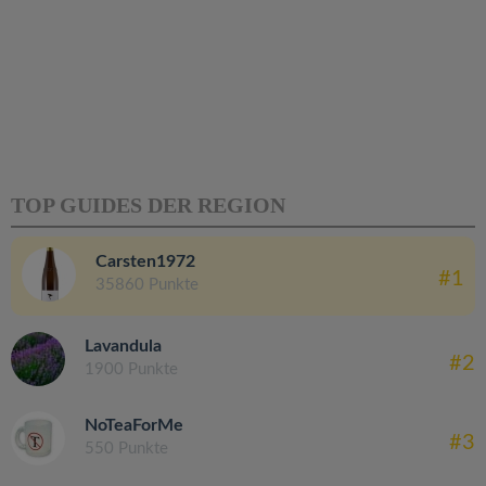
TOP GUIDES DER REGION
Carsten1972
#1
35860 Punkte
Lavandula
#2
1900 Punkte
NoTeaForMe
#3
550 Punkte