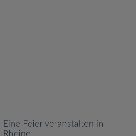
v
i
g
a
t
i
o
n
Eine Feier veranstalten in
Rheine