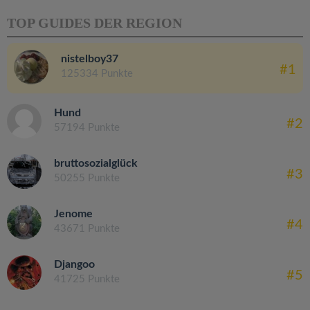
TOP GUIDES DER REGION
nistelboy37
#1
125334 Punkte
Hund
#2
57194 Punkte
bruttosozialglück
#3
50255 Punkte
Jenome
#4
43671 Punkte
Djangoo
#5
41725 Punkte