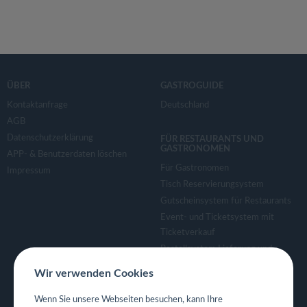
ÜBER
GASTROGUIDE
Kontaktanfrage
Deutschland
AGB
Datenschutzerklärung
FÜR RESTAURANTS UND
GASTRONOMEN
APP- & Benutzerdaten löschen
Für Gastronomen
Impressum
Tisch Reservierungsystem
Gutscheinsystem für Restaurants
Event- und Ticketsystem mit
Ticketverkauf
Bestellsystem Lieferung und
TakeAway
Wir verwenden Cookies
Webseiten für Restaurant
Eigene App für Restaurant
Wenn Sie unsere Webseiten besuchen, kann Ihre