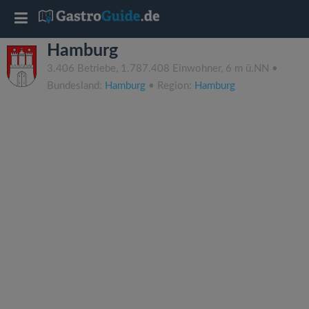
T
Hamburg
o
3.406 Betriebe, 1.787.408 Einwohner, 6 m ü.NN •
Bundesland:
Hamburg
• Region:
Hamburg
g
g
l
e
n
a