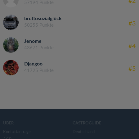
#2
57194 Punkte
bruttosozialglück
#3
50255 Punkte
Jenome
#4
43671 Punkte
Djangoo
#5
41725 Punkte
ÜBER
GASTROGUIDE
Kontaktanfrage
Deutschland