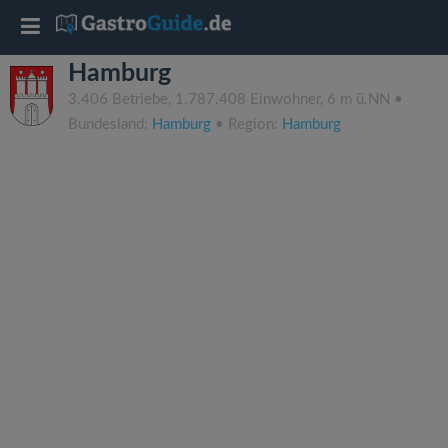
T
Hamburg
o
3.406 Betriebe, 1.787.408 Einwohner, 6 m ü.NN •
Bundesland:
Hamburg
• Region:
Hamburg
g
g
l
e
n
a