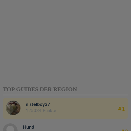
TOP GUIDES DER REGION
nistelboy37
#1
125334 Punkte
Hund