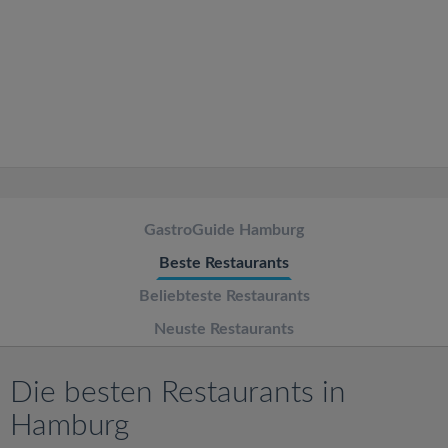
v
i
g
a
t
GastroGuide Hamburg
Beste Restaurants
i
Beliebteste Restaurants
o
Neuste Restaurants
n
Die besten Restaurants in
Hamburg