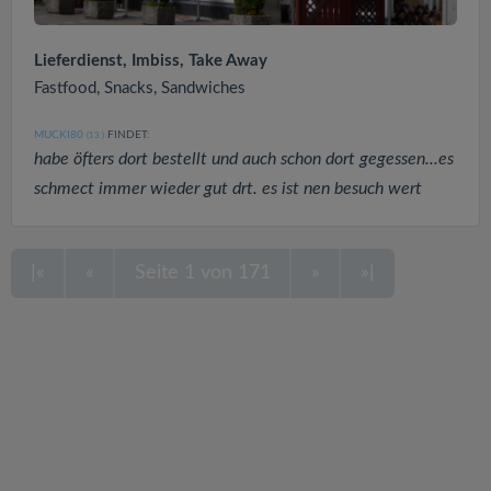
Lieferdienst, Imbiss, Take Away
Fastfood, Snacks, Sandwiches
MUCKI80
FINDET:
(13
)
habe öfters dort bestellt und auch schon dort gegessen...es
schmect immer wieder gut drt. es ist nen besuch wert
|«
«
Seite 1 von 171
»
»|