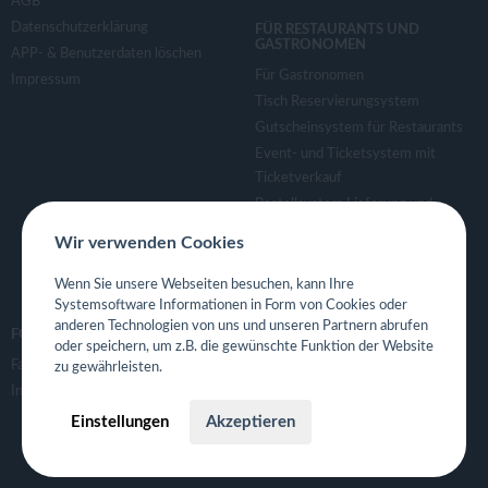
AGB
Datenschutzerklärung
FÜR RESTAURANTS UND
GASTRONOMEN
APP- & Benutzerdaten löschen
Für Gastronomen
Impressum
Tisch Reservierungsystem
Gutscheinsystem für Restaurants
Event- und Ticketsystem mit
Ticketverkauf
Bestellsystem Lieferung und
TakeAway
Wir verwenden Cookies
Webseiten für Restaurant
Eigene App für Restaurant
Wenn Sie unsere Webseiten besuchen, kann Ihre
Systemsoftware Informationen in Form von Cookies oder
anderen Technologien von uns und unseren Partnern abrufen
FOLGE UNS
oder speichern, um z.B. die gewünschte Funktion der Website
Facebook
zu gewährleisten.
Instagram
Einstellungen
Akzeptieren