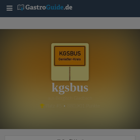
T
o
g
g
l
kgsbus
e
aus Bergisch Gladbach
Platz #5 • 880,901 Punkte
n
a