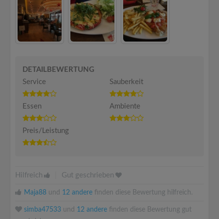
DETAILBEWERTUNG
Service
Sauberkeit
Essen
Ambiente
Preis/Leistung
Hilfreich
|
Gut geschrieben
Maja88
und
12 andere
finden diese Bewertung hilfreich.
simba47533
und
12 andere
finden diese Bewertung gut