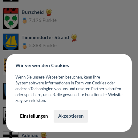
Burscheid
7.196 Punkte
Timmendorfer Strand
5.388 Punkte
Brühl
Wir verwenden Cookies
5.270 Punkte
Wenn Sie unsere Webseiten besuchen, kann Ihre
Systemsoftware Informationen in Form von Cookies oder
Baiersbronn
anderen Technologien von uns und unseren Partnern abrufen
3.333 Punkte
oder speichern, um z.B. die gewünschte Funktion der Website
zu gewährleisten.
Pulheim
Einstellungen
Akzeptieren
3.216 Punkte
Adenau