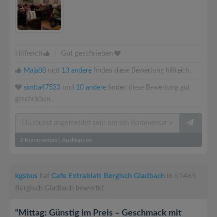
Hilfreich
|
Gut geschrieben
Maja88
und
13 andere
finden diese Bewertung hilfreich.
simba47533
und
10 andere
finden diese Bewertung gut
geschrieben.
2
Kommentare
|
Ausklappen
kgsbus
hat
Cafe Extrablatt Bergisch Gladbach
in 51465
Bergisch Gladbach bewertet
"Mittag: Günstig im Preis – Geschmack mit