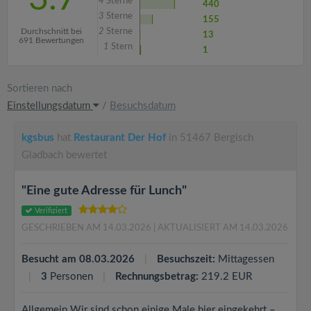
4
Sterne
440
3
Sterne
155
Durchschnitt bei
2
Sterne
13
691 Bewertungen
1
Stern
1
Sortieren nach
Einstellungsdatum
/
Besuchsdatum
kgsbus
hat
Restaurant Der Hof
in 51467 Bergisch
Gladbach bewertet
"Eine gute Adresse für Lunch"
Verifiziert
GESCHRIEBEN AM 14.03.2026
| AKTUALISIERT AM 14.03.2026
Besucht am 08.03.2026
Besuchszeit:
Mittagessen
3
Personen
Rechnungsbetrag:
219.2 EUR
Allgemein Wir sind schon einige Male hier eingekehrt –