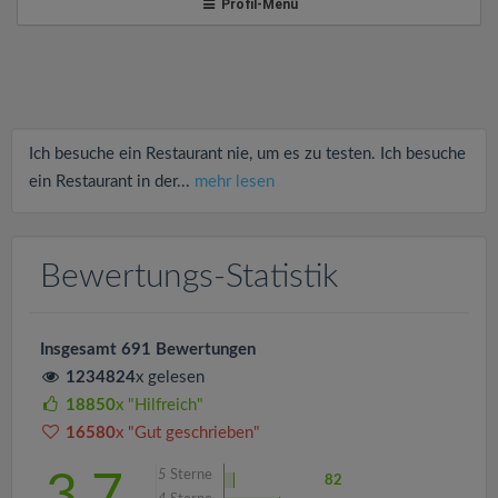
v
Profil-Menü
i
g
Ich besuche ein Restaurant nie, um es zu testen. Ich besuche
a
ein Restaurant in der...
mehr lesen
t
Bewertungs-Statistik
i
Insgesamt 691 Bewertungen
o
1234824
x gelesen
18850
x "Hilfreich"
n
16580
x "Gut geschrieben"
5
Sterne
3.7
82