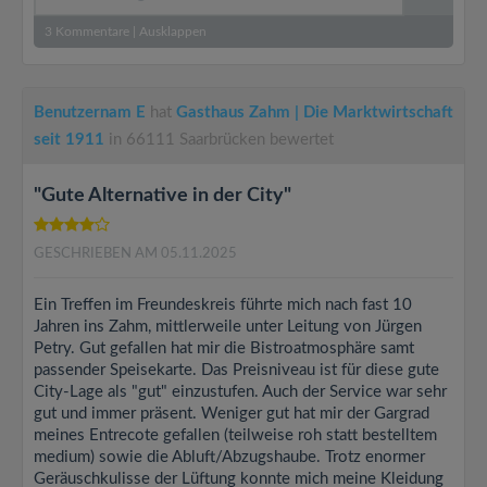
3
Kommentare
|
Ausklappen
Benutzernam E
hat
Gasthaus Zahm | Die Marktwirtschaft
seit 1911
in 66111 Saarbrücken bewertet
"Gute Alternative in der City"
GESCHRIEBEN AM 05.11.2025
Ein Treffen im Freundeskreis führte mich nach fast 10
Jahren ins Zahm, mittlerweile unter Leitung von Jürgen
Petry. Gut gefallen hat mir die Bistroatmosphäre samt
passender Speisekarte. Das Preisniveau ist für diese gute
City-Lage als "gut" einzustufen. Auch der Service war sehr
gut und immer präsent. Weniger gut hat mir der Gargrad
meines Entrecote gefallen (teilweise roh statt bestelltem
medium) sowie die Abluft/Abzugshaube. Trotz enormer
Geräuschkulisse der Lüftung konnte mich meine Kleidung