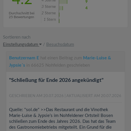
4
Sterne
9
3
Sterne
4
Durchschnitt bei
2
Sterne
25 Bewertungen
1
Stern
Sortieren nach
Einstellungsdatum
/
Besuchsdatum
Benutzernam E
hat einen Beitrag zum
Marie-Luise &
Jypsie´s
in 66625 Nohfelden geschrieben
"Schließung für Ende 2026 angekündigt"
GESCHRIEBEN AM 20.07.2026
| AKTUALISIERT AM 20.07.2026
Quelle: "sol.de" >>Das Restaurant und die Vinothek
Marie-Luise & Jypsie’s im Nohfeldener Ortsteil Bosen
schließen zum Ende des Jahres 2026. Das hat das Team
des Gastronomiebetriebs mitgeteilt. Ein Grund für die