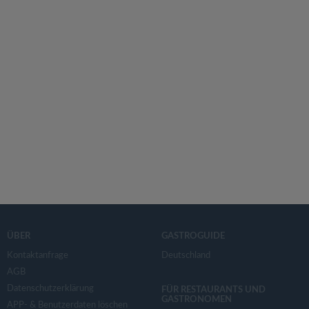
ÜBER
GASTROGUIDE
Kontaktanfrage
Deutschland
AGB
Datenschutzerklärung
FÜR RESTAURANTS UND
GASTRONOMEN
APP- & Benutzerdaten löschen