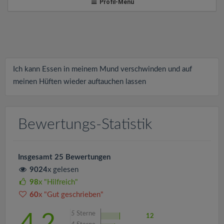
v
Profil-Menü
i
g
Ich kann Essen in meinem Mund verschwinden und auf
a
meinen Hüften wieder auftauchen lassen
t
Bewertungs-Statistik
i
Insgesamt 25 Bewertungen
o
9024
x gelesen
98
x "Hilfreich"
n
60
x "Gut geschrieben"
5
Sterne
4.2
12