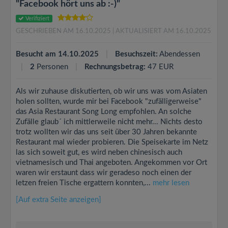
"Facebook hört uns ab :-)"
Verifiziert
GESCHRIEBEN AM 16.10.2025
| AKTUALISIERT AM 16.10.2025
Besucht am 14.10.2025
Besuchszeit:
Abendessen
2
Personen
Rechnungsbetrag:
47 EUR
Als wir zuhause diskutierten, ob wir uns was vom Asiaten
holen sollten, wurde mir bei Facebook "zufälligerweise"
das Asia Restaurant Song Long empfohlen. An solche
Zufälle glaub´ ich mittlerweile nicht mehr... Nichts desto
trotz wollten wir das uns seit über 30 Jahren bekannte
Restaurant mal wieder probieren. Die Speisekarte im Netz
las sich soweit gut, es wird neben chinesisch auch
vietnamesisch und Thai angeboten. Angekommen vor Ort
waren wir erstaunt dass wir geradeso noch einen der
letzen freien Tische ergattern konnten,...
mehr lesen
[Auf extra Seite anzeigen]