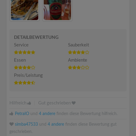
DETAILBEWERTUNG
Service
Sauberkeit
Essen
Ambiente
Preis/Leistung
Hilfreich
|
Gut geschrieben
PetraIO
und
4 andere
finden diese Bewertung hilfreich.
simba47533
und
4 andere
finden diese Bewertung gut
geschrieben.