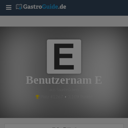
T
o
g
g
l
Benutzernam E
e
aus Saarbrücken
Platz #1267 • 3,109 Punkte
n
a