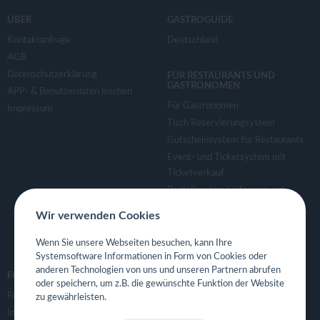
ÜBER
GASTROGUIDE
Kontaktanfrage
Deutschland
AGB
Datenschutzerklärung
FÜR RESTAURANTS UND
GASTRONOMEN
APP- & Benutzerdaten löschen
Für Gastronomen
Impressum
Tisch Reservierungsystem
Gutscheinsystem für Restaurants
Event- und Ticketsystem mit
Ticketverkauf
Bestellsystem Lieferung und
TakeAway
Wir verwenden Cookies
Webseiten für Restaurant
Eigene App für Restaurant
Wenn Sie unsere Webseiten besuchen, kann Ihre
Systemsoftware Informationen in Form von Cookies oder
anderen Technologien von uns und unseren Partnern abrufen
FOLGE UNS
oder speichern, um z.B. die gewünschte Funktion der Website
Facebook
zu gewährleisten.
Instagram