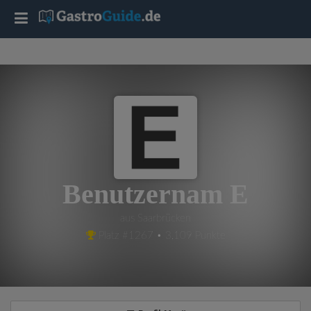
T
o
g
g
l
Benutzernam E
e
aus Saarbrücken
Platz #1267 • 3,109 Punkte
n
a