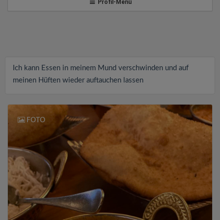
v
Profil-Menü
i
g
Ich kann Essen in meinem Mund verschwinden und auf
a
meinen Hüften wieder auftauchen lassen
t
FOTO
i
o
n