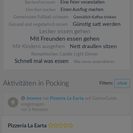
Eine Feier veranstalten
Barrierefrei essen
Einen Ausflug machen
Eine Rast machen
Gemeinsam Fußball schauen
Gemütlich Kaffee trinken
Günstig satt werden
Gesund und vegetarisch essen
Lecker essen gehen
Mit Freunden essen gehen
Mit Kindern ausgehen
Nett draußen sitzen
Romantisches Candle Light Dinner
Schnell mal was essen
Was neues ausprobieren
Aktivitäten in Pocking
Filtern:
ohne
Jenome
hat
Pizzeria La Earta
auf GastroGuide
eingetragen
vor 6 Monaten
Pizzeria La Earta