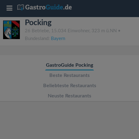
T
Pocking
o
26 Betriebe, 15.034 Einwohner, 323 m ü.NN •
Bundesland:
Bayern
g
g
GastroGuide Pocking
l
Beste Restaurants
Beliebteste Restaurants
e
Neuste Restaurants
n
a