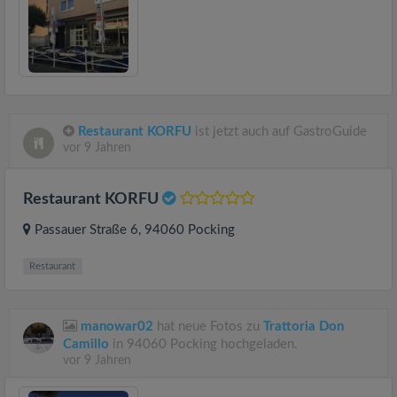
Restaurant KORFU
ist jetzt auch auf GastroGuide
vor 9 Jahren
Restaurant KORFU
Passauer Straße 6
, 94060
Pocking
Restaurant
manowar02
hat neue Fotos zu
Trattoria Don
Camillo
in 94060 Pocking hochgeladen.
vor 9 Jahren