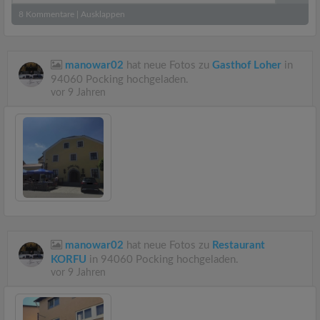
8
Kommentare
|
Ausklappen
manowar02
hat neue Fotos zu
Gasthof Loher
in
94060 Pocking hochgeladen.
vor 9 Jahren
manowar02
hat neue Fotos zu
Restaurant
KORFU
in 94060 Pocking hochgeladen.
vor 9 Jahren