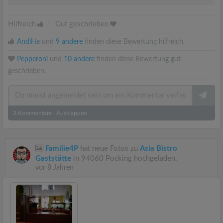
Hilfreich
|
Gut geschrieben
AndiHa
und
9 andere
finden diese Bewertung hilfreich.
Pepperoni
und
10 andere
finden diese Bewertung gut
geschrieben.
2
Kommentare
|
Ausklappen
Familie4P
hat neue Fotos zu
Asia Bistro
Gaststätte
in 94060 Pocking hochgeladen.
vor 8 Jahren