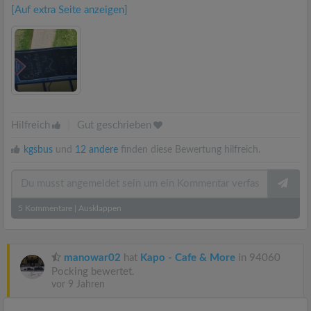
[Auf extra Seite anzeigen]
Hilfreich
|
Gut geschrieben
kgsbus
und
12 andere
finden diese Bewertung hilfreich.
5
Kommentare
|
Ausklappen
manowar02
hat
Kapo - Cafe & More
in 94060
Pocking bewertet.
vor 9 Jahren