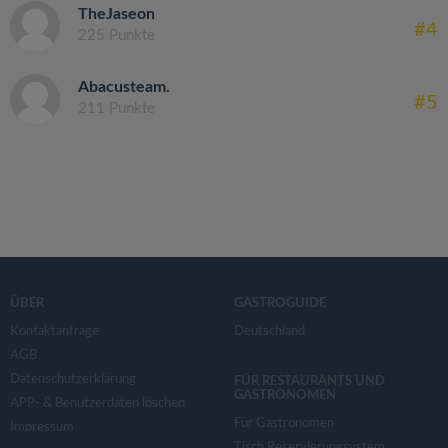
TheJaseon
#4
225 Punkte
Abacusteam.
#5
211 Punkte
ÜBER
GASTROGUIDE
Kontaktanfrage
Deutschland
AGB
Datenschutzerklärung
FÜR RESTAURANTS UND
GASTRONOMEN
APP- & Benutzerdaten löschen
Für Gastronomen
Impressum
Tisch Reservierungsystem