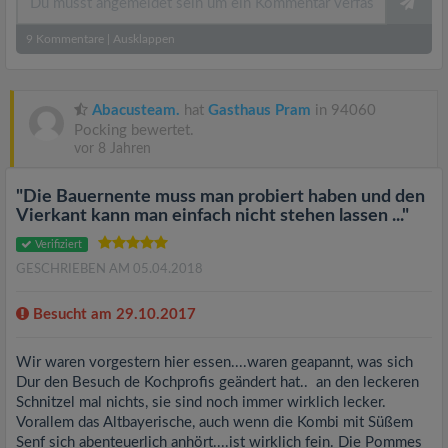
9
Kommentare
|
Ausklappen
Abacusteam.
hat
Gasthaus Pram
in 94060
Pocking bewertet.
vor 8 Jahren
"Die Bauernente muss man probiert haben und den
Vierkant kann man einfach nicht stehen lassen ..."
Verifiziert
GESCHRIEBEN AM 05.04.2018
Besucht am 29.10.2017
Wir waren vorgestern hier essen....waren geapannt, was sich
Dur den Besuch de Kochprofis geändert hat.. an den leckeren
Schnitzel mal nichts, sie sind noch immer wirklich lecker.
Vorallem das Altbayerische, auch wenn die Kombi mit Süßem
Senf sich abenteuerlich anhört....ist wirklich fein. Die Pommes