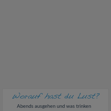
v
i
g
a
t
i
o
n
Abends ausgehen und was trinken