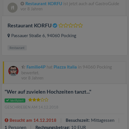
Restaurant KORFU
ist jetzt auch auf GastroGuide
vor 8 Jahren
Restaurant KORFU
Passauer Straße 6
, 94060
Pocking
Restaurant
Familie4P
hat
Piazza Italia
in 94060 Pocking
bewertet.
vor 8 Jahren
"Wer auf zuvielen Hochzeiten tanzt..."
Verifiziert
GESCHRIEBEN AM 14.12.2018
Besucht am 14.12.2018
Besuchszeit:
Mittagessen
1
Personen
Rechnungsbetrag:
10 EUR