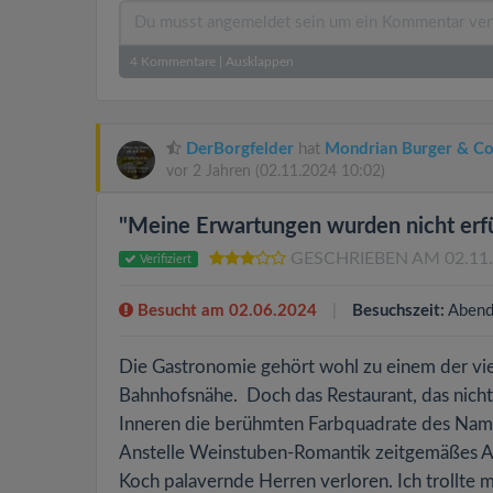
4
Kommentare
|
Ausklappen
DerBorgfelder
hat
Mondrian Burger & Co
vor 2 Jahren
(02.11.2024 10:02)
"Meine Erwartungen wurden nicht erfü
GESCHRIEBEN AM 02.11
Verifiziert
Besucht am 02.06.2024
Besuchszeit:
Abend
Die Gastronomie gehört wohl zu einem der vie
Bahnhofsnähe. Doch das Restaurant, das nicht
Inneren die berühmten Farbquadrate des Namens
Anstelle Weinstuben-Romantik zeitgemäßes Amb
Koch palavernde Herren verloren. Ich trollt