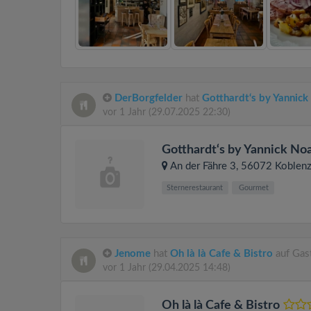
DerBorgfelder
hat
Gotthardt‘s by Yannic
vor 1 Jahr
(29.07.2025 22:30)
Gotthardt‘s by Yannick No
An der Fähre 3
, 56072
Koblen
Sternerestaurant
Gourmet
Jenome
hat
Oh là là Cafe & Bistro
auf Gas
vor 1 Jahr
(29.04.2025 14:48)
Oh là là Cafe & Bistro