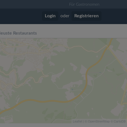
Für Gastronomen
Login
oder
Registrieren
euste Restaurants
Leaflet
| ©
OpenStreetMap
©
CartoDB