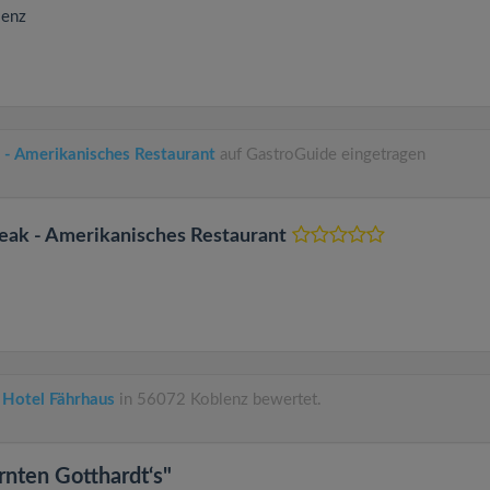
lenz
 - Amerikanisches Restaurant
auf GastroGuide eingetragen
eak - Amerikanisches Restaurant
 Hotel Fährhaus
in 56072 Koblenz bewertet.
rnten Gotthardt‘s"