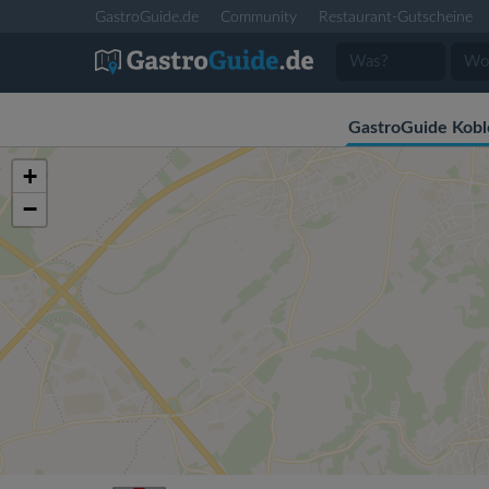
GastroGuide.de
Community
Restaurant-Gutscheine
GastroGuide Kobl
+
−