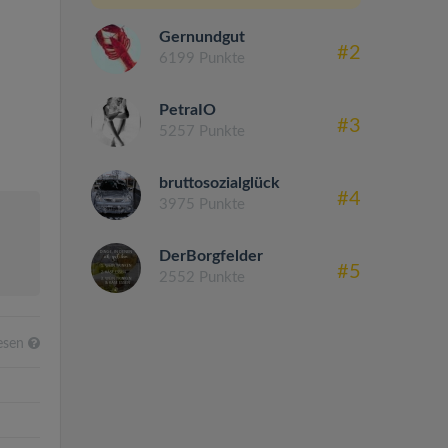
Gernundgut
#2
6199 Punkte
PetraIO
#3
5257 Punkte
bruttosozialglück
#4
3975 Punkte
DerBorgfelder
#5
2552 Punkte
esen