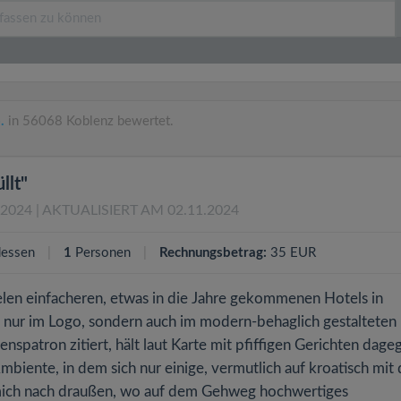
.
in 56068 Koblenz bewertet.
llt"
.2024
| AKTUALISIERT AM 02.11.2024
essen
1
Personen
Rechnungsbetrag:
35 EUR
len einfacheren, etwas in die Jahre gekommenen Hotels in
 nur im Logo, sondern auch im modern-behaglich gestalteten
patron zitiert, hält laut Karte mit pfiffigen Gerichten dage
iente, in dem sich nur einige, vermutlich auf kroatisch mit
e mich nach draußen, wo auf dem Gehweg hochwertiges