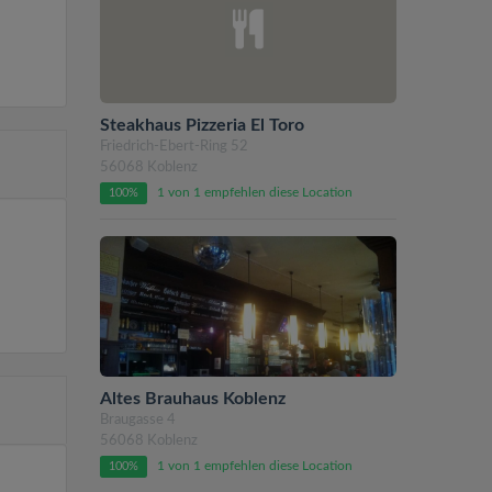
Steakhaus Pizzeria El Toro
Friedrich-Ebert-Ring 52
56068 Koblenz
1 von 1 empfehlen diese Location
100%
Altes Brauhaus Koblenz
Braugasse 4
56068 Koblenz
1 von 1 empfehlen diese Location
100%