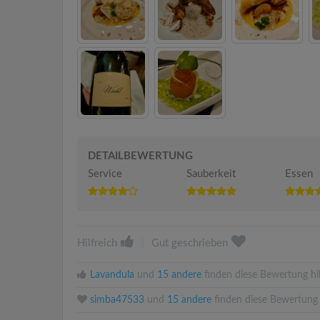
DETAILBEWERTUNG
Service
Sauberkeit
Essen
Hilfreich
|
Gut geschrieben
Lavandula
und
15 andere
finden diese Bewertung hil
simba47533
und
15 andere
finden diese Bewertung 