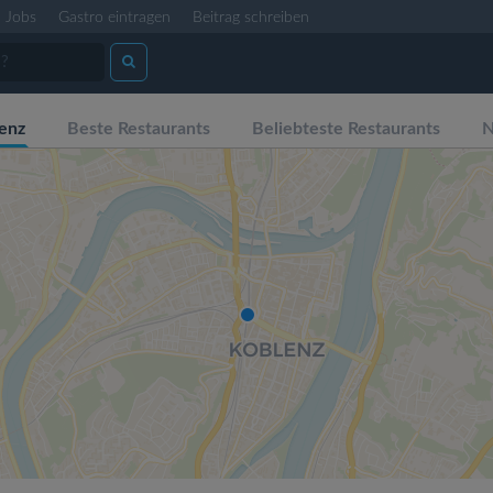
Jobs
Gastro eintragen
Beitrag schreiben
enz
Beste Restaurants
Beliebteste Restaurants
N