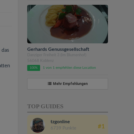
Gerhards Genussgesellschaft
 das
Danziger Freiheit 3 (Im Blumenhof)
56068 Koblenz
atten
1 von 1 empfehlen diese Location
100%
Mehr Empfehlungen
TOP GUIDES
tzgonline
#1
6739 Punkte