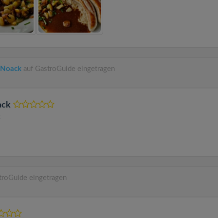
k Noack
auf GastroGuide eingetragen
ack
z
troGuide eingetragen