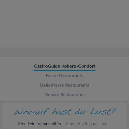
v
i
g
a
t
GastroGuide Kobern-Gondorf
Beste Restaurants
i
Beliebteste Restaurants
o
Neuste Restaurants
n
Eine Feier veranstalten
Einen Ausflug machen