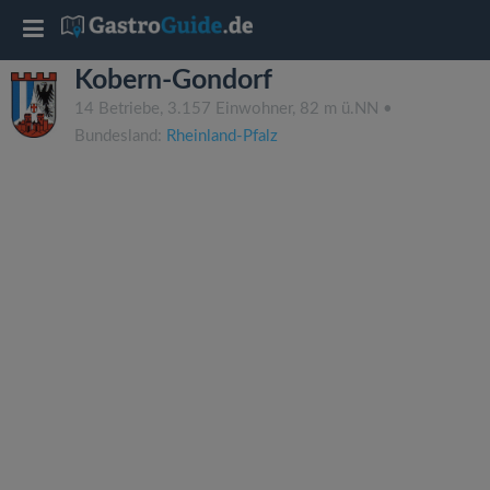
T
Kobern-Gondorf
o
14 Betriebe, 3.157 Einwohner, 82 m ü.NN •
Bundesland:
Rheinland-Pfalz
g
g
l
e
n
a