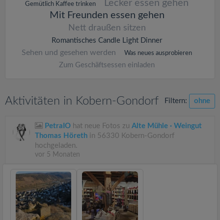
Lecker essen gehen
Gemütlich Kaffee trinken
Mit Freunden essen gehen
Nett draußen sitzen
Romantisches Candle Light Dinner
Sehen und gesehen werden
Was neues ausprobieren
Zum Geschäftsessen einladen
Aktivitäten in Kobern-Gondorf
Filtern:
ohne
PetraIO
hat neue Fotos zu
Alte Mühle · Weingut
Thomas Höreth
in 56330 Kobern-Gondorf
hochgeladen.
vor 5 Monaten