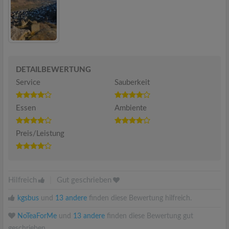
DETAILBEWERTUNG
Service
Sauberkeit
Essen
Ambiente
Preis/Leistung
Hilfreich
|
Gut geschrieben
kgsbus
und
13 andere
finden diese Bewertung hilfreich.
NoTeaForMe
und
13 andere
finden diese Bewertung gut
geschrieben.