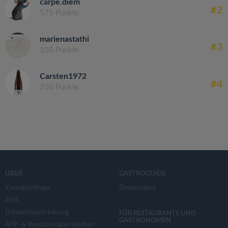
carpe.diem
#2
575 Punkte
marienastathi
#3
350 Punkte
Carsten1972
#4
250 Punkte
ÜBER
GASTROGUIDE
Kontaktanfrage
Deutschland
AGB
Datenschutzerklärung
FÜR RESTAURANTS UND
GASTRONOMEN
APP- & Benutzerdaten löschen