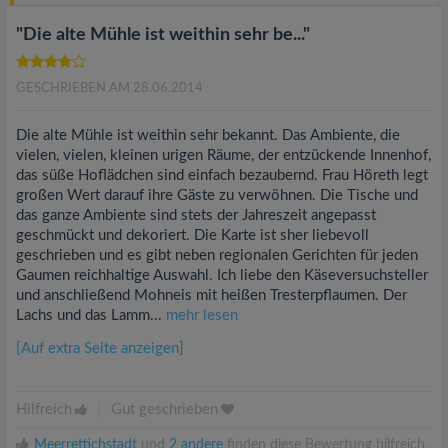
"Die alte Mühle ist weithin sehr be..."
GESCHRIEBEN AM 28.06.2014
Die alte Mühle ist weithin sehr bekannt. Das Ambiente, die
vielen, vielen, kleinen urigen Räume, der entzückende Innenhof,
das süße Hoflädchen sind einfach bezaubernd. Frau Höreth legt
großen Wert darauf ihre Gäste zu verwöhnen. Die Tische und
das ganze Ambiente sind stets der Jahreszeit angepasst
geschmückt und dekoriert. Die Karte ist sher liebevoll
geschrieben und es gibt neben regionalen Gerichten für jeden
Gaumen reichhaltige Auswahl. Ich liebe den Käseversuchsteller
und anschließend Mohneis mit heißen Tresterpflaumen. Der
Lachs und das Lamm...
mehr lesen
[Auf extra Seite anzeigen]
Hilfreich
|
Gut geschrieben
Meerrettichstadt
und
2 andere
finden diese Bewertung hilfreich.