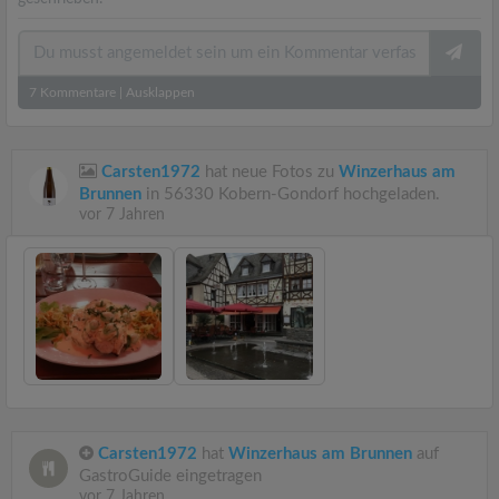
7
Kommentare
|
Ausklappen
Carsten1972
hat neue Fotos zu
Winzerhaus am
Brunnen
in 56330 Kobern-Gondorf hochgeladen.
vor 7 Jahren
Carsten1972
hat
Winzerhaus am Brunnen
auf
GastroGuide eingetragen
vor 7 Jahren