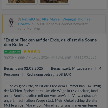
PetraIO
hat
Alte Mühle · Weingut Thomas
Höreth
in 56330 Kobern-Gondorf bewertet.
vor 5 Monaten
"Es gibt Flecken auf der Erde, da küsst die Sonne
den Boden…"
Verifiziert
GESCHRIEBEN AM 16.03.2026
| AKTUALISIERT AM 16.03.2026
Besucht am 02.03.2025
Besuchszeit:
Mittagessen
4
Personen
Rechnungsbetrag:
208 EUR
… und es gibt Orte, da ist die Erde dem Himmel nah… (Auszug
der Mühlen-Speisekarte). Um die Wege kurz zu halten, fand
unser Familientreffen mit der westerwälder Verwandtschaft
ungefähr auf halben Wege statt. Mein Onkel schlug die alte
Mühle an der Mosel vor. Mosel ist für uns immer ein feines